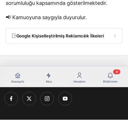
sorumluluğu kapsamında gösterilmektedir.
📢 Kamuoyuna saygıyla duyurulur.
Google Kişiselleştirilmiş Reklamcılık İlkeleri
0
© Telif Hakkı 2026, Tüm Hakları Saklıdır
Anasayfa
Akış
Hesabım
Bildirimler
Künye
Gizlilik politikası
İletişim
Sorumluluk Reddi