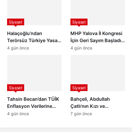
Siyaset
Siyaset
Halaçoğlu’ndan
MHP Yalova İl Kongresi
Terörsüz Türkiye Yasası
İçin Geri Sayım Başladı:
İçin 10 Kritik Soru
Davetiye Devlet
4 gün önce
4 gün önce
Bahçeli’ye Takdim Edildi
Siyaset
Siyaset
Tahsin Becan’dan TÜİK
Bahçeli, Abdullah
Enflasyon Verilerine
Çatlı’nın Kızı ve
Sert Tepki: “Düşen
Torununu Kabul Etti:
4 gün önce
7 gün önce
Enflasyon Değil,
“Peşimi Bırakma, Ben de
Vatandaşın Geleceğe
Senin Peşini Bırakmam”