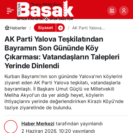
AK Parti Yalova
0
Paylaş
Teşkilatından Bayramın
Siyaset
Haberler
AK Parti Yalova
Teşkilatından Bayramın Son
AK Parti Yalova Teşkilatından
Gününde Köy Çıkarması:
Son Gününde Köy
Vatandaşların Talepleri
Bayramın Son Gününde Köy
Yerinde Dinlendi
Çıkarması: Vatandaşların Talepleri
Çıkarması: Vatandaşların
Yerinde Dinlendi
Talepleri Yerinde Dinlendi
Kurban Bayramı'nın son gününde Yalova'nın köylerini
ziyaret eden AK Parti Yalova teşkilatı, vatandaşlarla
bayramlaştı. İl Başkanı Umut Güçlü ve Milletvekili
Meliha Akyol'un da yer aldığı heyet, köylerin
ihtiyaçlarını yerinde değerlendirirken Kirazlı Köyü'nde
taziye ziyaretinde de bulundu.
Haber Merkezi
tarafından yayınlandı
2 Haziran 2026, 10:20
yayınlandı