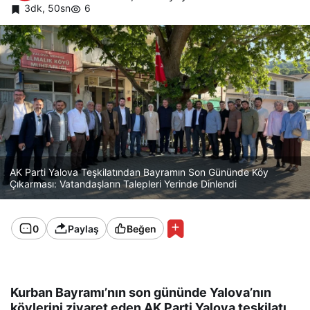
3dk, 50sn
6
AK Parti Yalova Teşkilatından Bayramın Son Gününde Köy
Çıkarması: Vatandaşların Talepleri Yerinde Dinlendi
0
Paylaş
Beğen
Kurban Bayramı’nın son gününde Yalova’nın
köylerini ziyaret eden AK Parti Yalova teşkilatı,