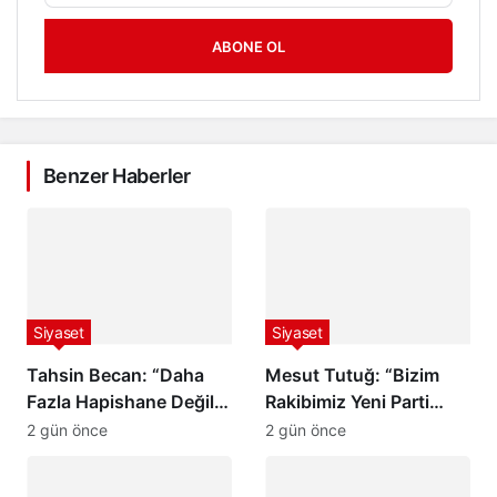
ABONE OL
Benzer Haberler
Siyaset
Siyaset
Tahsin Becan: “Daha
Mesut Tutuğ: “Bizim
Fazla Hapishane Değil,
Rakibimiz Yeni Parti
Daha Fazla Okul
Değil, AK Parti’dir”
2 gün önce
2 gün önce
İstiyoruz”