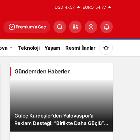
USD
47,57
EURO
54,77
Premium'a Geç
ova
Teknoloji
Yaşam
Resmi İlanlar
Mod
değiştir
Gündemden Haberler
Gündüz Modu
Gündüz modunu seçin.
Güleç Kardeşler’den Yalovaspor’a
Gece Modu
Reklam Desteği: “Birlikte Daha Güçlü”
Gece modunu seçin.
Mesajı