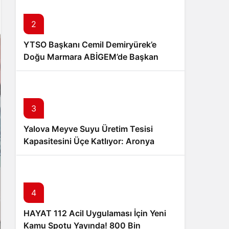
Sistem Modu
Sistem modunu seçin.
2
YTSO Başkanı Cemil Demiryürek’e
Doğu Marmara ABİGEM’de Başkan
Yardımcılığı Görevi
3
Yalova Meyve Suyu Üretim Tesisi
Kapasitesini Üçe Katlıyor: Aronya
Üreticisine Büyük Destek
4
HAYAT 112 Acil Uygulaması İçin Yeni
Kamu Spotu Yayında! 800 Bin