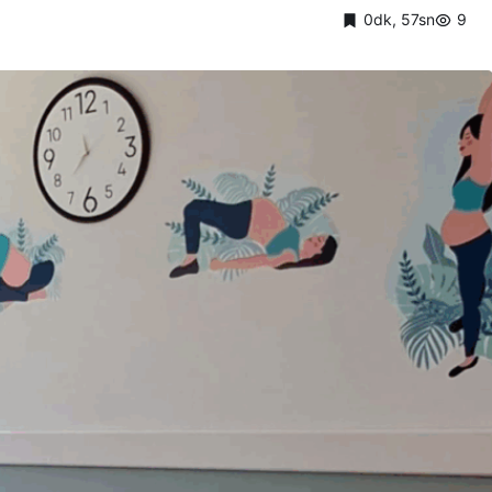
0dk, 57sn
9