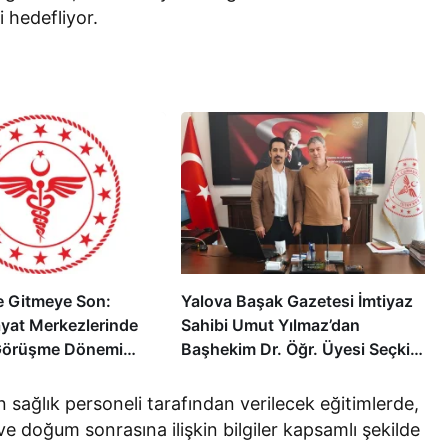
ni hedefliyor.
 Gitmeye Son:
Yalova Başak Gazetesi İmtiyaz
ayat Merkezlerinde
Sahibi Umut Yılmaz’dan
Görüşme Dönemi
Başhekim Dr. Öğr. Üyesi Seçkin
Özcan’a Hayırlı Olsun Ziyareti
ağlık personeli tarafından verilecek eğitimlerde,
e doğum sonrasına ilişkin bilgiler kapsamlı şekilde