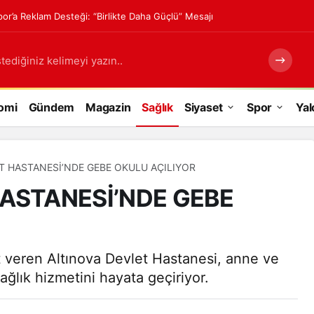
or’a Reklam Desteği: “Birlikte Daha Güçlü” Mesajı
tediğiniz kelimeyi yazın..
omi
Gündem
Magazin
Sağlık
Siyaset
Spor
Yal
T HASTANESİ’NDE GEBE OKULU AÇILIYOR
ASTANESİ’NDE GEBE
t veren Altınova Devlet Hastanesi, anne ve
ağlık hizmetini hayata geçiriyor.