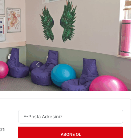
atı
ABONE OL