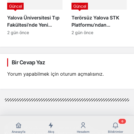
Güncel
Güncel
Yalova Üniversitesi Tıp
Terörsüz Yalova STK
Fakültesi’nde Yeni
Platformu’ndan
Dönem Başlıyor:
“Terörsüz Türkiye”
2 gün önce
2 gün önce
Öğrenciler Eğitimlerine
Sürecine Tam Destek
Yalova’da Başlayacak
Bir Cevap Yaz
Yorum yapabilmek için
oturum açmalısınız
.
0
© Telif Hakkı 2026, Tüm Hakları Saklıdır
Anasayfa
Akış
Hesabım
Bildirimler
Künye
Gizlilik politikası
İletişim
Sorumluluk Reddi