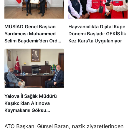
MÜSİAD Genel Başkan
Hayvancılıkta Dijital Küpe
Yardımcısı Muhammed
Dönemi Başladı: GEKİS İlk
Selim Başdemir’den Ordu
Kez Kars’ta Uygulanıyor
Valisi Muammer Erol’a
Ziyaret
Yalova İl Sağlık Müdürü
Kaşıkcı’dan Altınova
Kaymakamı Göksu
Bayram’a Hayırlı Olsun
Ziyareti
ATO Başkanı Gürsel Baran, nazik ziyaretlerinden