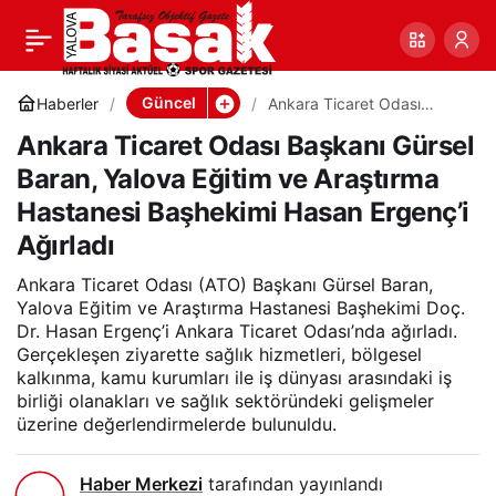
Ankara Ticaret Odası
0
Paylaş
Başkanı Gürsel Baran,
Güncel
Haberler
Ankara Ticaret Odası
Başkanı Gürsel Baran,
Ankara Ticaret Odası Başkanı Gürsel
Yalova Eğitim ve Araştırma
Yalova Eğitim ve
Hastanesi Başhekimi Hasan
Baran, Yalova Eğitim ve Araştırma
Ergenç’i Ağırladı
Hastanesi Başhekimi Hasan Ergenç’i
Araştırma Hastanesi
Ağırladı
Başhekimi Hasan
Ankara Ticaret Odası (ATO) Başkanı Gürsel Baran,
Yalova Eğitim ve Araştırma Hastanesi Başhekimi Doç.
Dr. Hasan Ergenç’i Ankara Ticaret Odası’nda ağırladı.
Ergenç’i Ağırladı
Gerçekleşen ziyarette sağlık hizmetleri, bölgesel
kalkınma, kamu kurumları ile iş dünyası arasındaki iş
birliği olanakları ve sağlık sektöründeki gelişmeler
üzerine değerlendirmelerde bulunuldu.
Haber Merkezi
tarafından yayınlandı