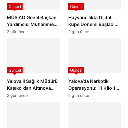
Güncel
Güncel
MÜSİAD Genel Başkan
Hayvancılıkta Dijital
Yardımcısı Muhammed
Küpe Dönemi Başladı:
Selim Başdemir’den
GEKİS İlk Kez Kars’ta
2 gün önce
2 gün önce
Ordu Valisi Muammer
Uygulanıyor
Erol’a Ziyaret
Güncel
Güncel
Yalova İl Sağlık Müdürü
Yalova’da Narkotik
Kaşıkcı’dan Altınova
Operasyonu: 11 Kilo 185
Kaymakamı Göksu
Gram Uyuşturucu Ele
2 gün önce
2 gün önce
Bayram’a Hayırlı Olsun
Geçirildi, 2 Şüpheli
Ziyareti
Tutuklandı