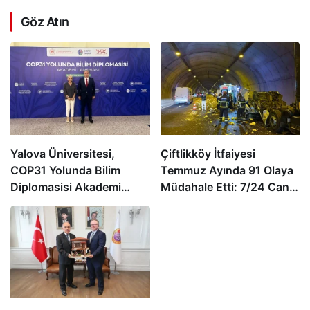
Göz Atın
Yalova Üniversitesi,
Çiftlikköy İtfaiyesi
COP31 Yolunda Bilim
Temmuz Ayında 91 Olaya
Diplomasisi Akademi
Müdahale Etti: 7/24 Can
Lansmanında Yerini Aldı
ve Mal Güvenliği İçin
Görev Başında