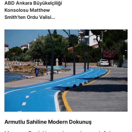
ABD Ankara Büyükelçiliği
Konsolosu Matthew
Smith’ten Ordu Valisi
Muammer Erol’a Ziyaret
Armutlu Sahiline Modern Dokunuş