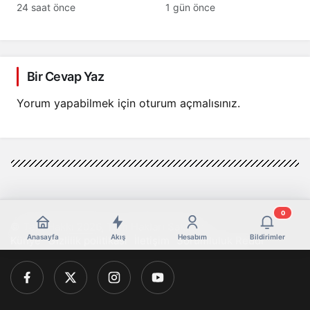
Başladı: Rekolte
Burkay Karatepe
24 saat önce
1 gün önce
Yüksek, Hedef 100
Yakalandı! FETÖ
Milyon Dolar İhracat
Şüphelisi Adliyeye Sevk
Edildi
Bir Cevap Yaz
Yorum yapabilmek için
oturum açmalısınız
.
0
© Telif Hakkı 2026, Tüm Hakları Saklıdır
Anasayfa
Akış
Hesabım
Bildirimler
Künye
Gizlilik politikası
İletişim
Sorumluluk Reddi