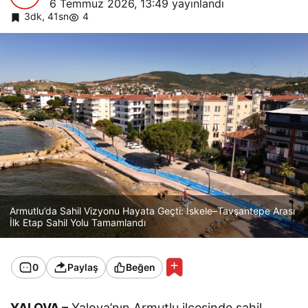
6 Temmuz 2026, 13:49
yayınlandı
3dk, 41sn
4
Armutlu’da Sahil Vizyonu Hayata Geçti: İskele–Tavşantepe Arası
İlk Etap Sahil Yolu Tamamlandı
0
Paylaş
Beğen
YALOVA –
Yalova’nın Armutlu ilçesinde sahil