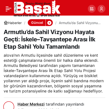
Armutlu’da Sahil Vizyonu
0
Paylaş
Hayata Geçti: İskele–
Güncel
Haberler
Armutlu’da Sahil Vizyonu
Hayata Geçti: İskele–
Armutlu’da Sahil Vizyonu Hayata
Tavşantepe Arası İlk Etap
Tavşantepe Arası İlk Etap
Sahil Yolu Tamamlandı
Geçti: İskele–Tavşantepe Arası İlk
Etap Sahil Yolu Tamamlandı
Sahil Yolu Tamamlandı
alova’nın Armutlu ilçesinde sahil düzenleme ve kent
estetiği çalışmalarına önemli bir halka daha eklendi.
Armutlu Belediyesi tarafından yapımı tamamlanan
İskele–Tavşantepe Arası İlk Etap Sahil Yolu Projesi
vatandaşların kullanımına açıldı. Yürüyüş ve bisiklet
yollarının yer aldığı proje, ilçenin sahil bandına modern
bir görünüm kazandırırken, bölgenin sosyal yaşamına
ve turizm potansiyeline de katkı sağlamayı hedefliyor.
Haber Merkezi
tarafından yayınlandı