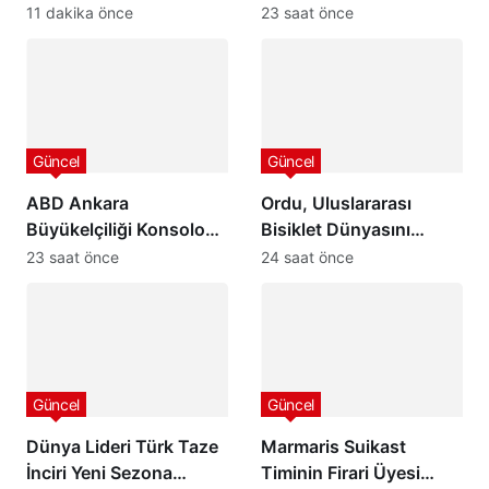
Diplomasisi Akademi
Olaya Müdahale Etti:
11 dakika önce
23 saat önce
Lansmanında Yerini Aldı
7/24 Can ve Mal
Güvenliği İçin Görev
Başında
Güncel
Güncel
ABD Ankara
Ordu, Uluslararası
Büyükelçiliği Konsolosu
Bisiklet Dünyasını
Matthew Smith’ten
Ağırlamaya
23 saat önce
24 saat önce
Ordu Valisi Muammer
Hazırlanıyor: 32
Erol’a Ziyaret
Ülkeden 24 Profesyonel
Takım Karadeniz’de
Pedal Çevirecek
Güncel
Güncel
Dünya Lideri Türk Taze
Marmaris Suikast
İnciri Yeni Sezona
Timinin Firari Üyesi