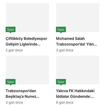
Güçlü” Mesajı
Dev İş Birliği Sinyali Mi?
Spor
Spor
Çiftlikköy Belediyespor
Mohamed Salah
Gelişim Liglerinde
Trabzonspor’da! Yılın
Sahne Alıyor
Transferi Resmen
2 gün önce
3 gün önce
Tamamlandı
Spor
Spor
Trabzonspor’dan
Yalova FK Hakkındaki
Beşiktaş’a Nunez
İddialar Gündemde:
Hamlesi! Hedefte
Maaş ve Esnaf
3 gün önce
6 gün önce