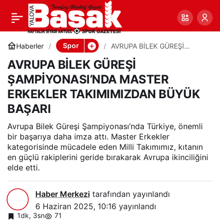
AVRUPA BİLEK GÜREŞİ
0
Paylaş
ŞAMPİYONASI’NDA
Spor
Haberler
AVRUPA BİLEK GÜREŞİ
ŞAMPİYONASI’NDA MASTER
AVRUPA BİLEK GÜREŞİ
ERKEKLER TAKIMIMIZDAN
MASTER ERKEKLER
BÜYÜK BAŞARI
ŞAMPİYONASI’NDA MASTER
ERKEKLER TAKIMIMIZDAN BÜYÜK
TAKIMIMIZDAN BÜYÜK
BAŞARI
BAŞARI
Avrupa Bilek Güreşi Şampiyonası’nda Türkiye, önemli
bir başarıya daha imza attı. Master Erkekler
kategorisinde mücadele eden Milli Takımımız, kıtanın
en güçlü rakiplerini geride bırakarak Avrupa ikinciliğini
elde etti.
Haber Merkezi
tarafından yayınlandı
6 Haziran 2025, 10:16
yayınlandı
1dk, 3sn
71