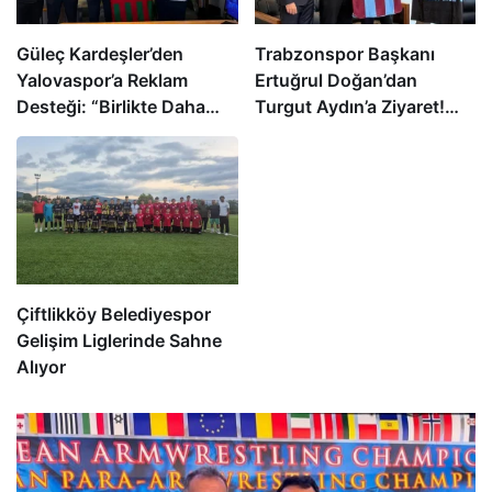
Güleç Kardeşler’den
Trabzonspor Başkanı
Yalovaspor’a Reklam
Ertuğrul Doğan’dan
Desteği: “Birlikte Daha
Turgut Aydın’a Ziyaret!
Güçlü” Mesajı
Dev İş Birliği Sinyali Mi?
Çiftlikköy Belediyespor
Gelişim Liglerinde Sahne
Alıyor