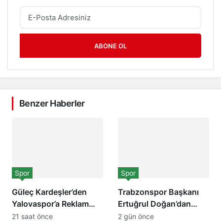
ABONE OL
Benzer Haberler
Spor
Spor
Güleç Kardeşler’den
Trabzonspor Başkanı
Yalovaspor’a Reklam
Ertuğrul Doğan’dan
Desteği: “Birlikte Daha
Turgut Aydın’a Ziyaret!
21 saat önce
2 gün önce