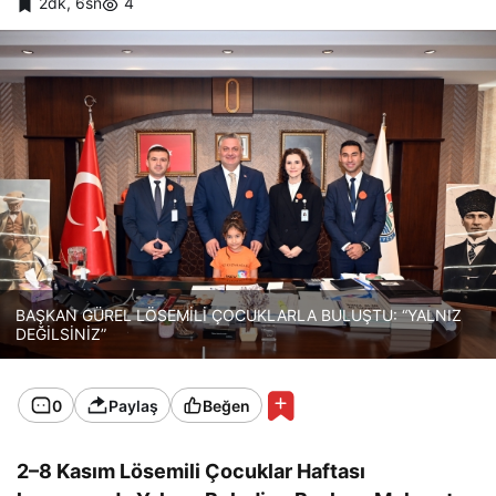
2dk, 6sn
4
BAŞKAN GÜREL LÖSEMİLİ ÇOCUKLARLA BULUŞTU: “YALNIZ
DEĞİLSİNİZ”
0
Paylaş
Beğen
2–8 Kasım Lösemili Çocuklar Haftası