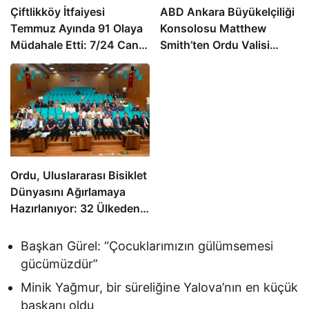
Çiftlikköy İtfaiyesi
ABD Ankara Büyükelçiliği
Temmuz Ayında 91 Olaya
Konsolosu Matthew
Müdahale Etti: 7/24 Can
Smith’ten Ordu Valisi
ve Mal Güvenliği İçin
Muammer Erol’a Ziyaret
Görev Başında
Ordu, Uluslararası Bisiklet
Dünyasını Ağırlamaya
Hazırlanıyor: 32 Ülkeden
24 Profesyonel Takım
Karadeniz’de Pedal
Başkan Gürel: “Çocuklarımızın gülümsemesi
Çevirecek
gücümüzdür”
Minik Yağmur, bir süreliğine Yalova’nın en küçük
başkanı oldu