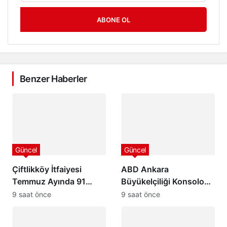
ABONE OL
Benzer Haberler
Güncel
Güncel
Çiftlikköy İtfaiyesi
ABD Ankara
Temmuz Ayında 91
Büyükelçiliği Konsolosu
Olaya Müdahale Etti:
Matthew Smith’ten
9 saat önce
9 saat önce
7/24 Can ve Mal
Ordu Valisi Muammer
Güvenliği İçin Görev
Erol’a Ziyaret