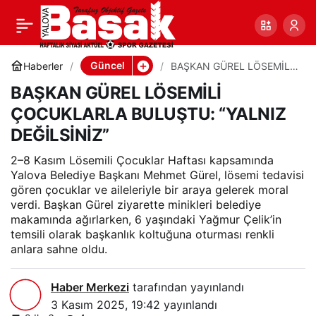
BAŞKAN GÜREL
0
Paylaş
LÖSEMİLİ ÇOCUKLARLA
Güncel
Haberler
BAŞKAN GÜREL LÖSEMİLİ
ÇOCUKLARLA BULUŞTU:
BAŞKAN GÜREL LÖSEMİLİ
“YALNIZ DEĞİLSİNİZ”
BULUŞTU: “YALNIZ
ÇOCUKLARLA BULUŞTU: “YALNIZ
DEĞİLSİNİZ”
DEĞİLSİNİZ”
2–8 Kasım Lösemili Çocuklar Haftası kapsamında
Yalova Belediye Başkanı Mehmet Gürel, lösemi tedavisi
gören çocuklar ve aileleriyle bir araya gelerek moral
verdi. Başkan Gürel ziyarette minikleri belediye
makamında ağırlarken, 6 yaşındaki Yağmur Çelik’in
temsili olarak başkanlık koltuğuna oturması renkli
anlara sahne oldu.
Haber Merkezi
tarafından yayınlandı
3 Kasım 2025, 19:42
yayınlandı