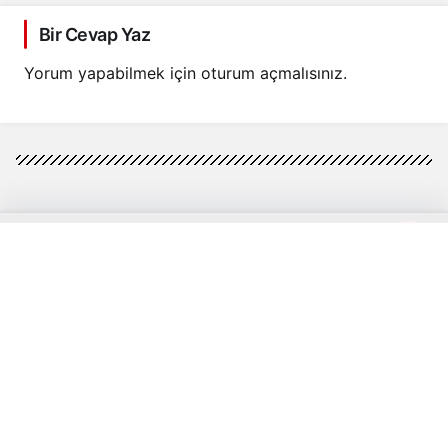
Edildi
Bir Cevap Yaz
Yorum yapabilmek için
oturum açmalısınız
.
0
© Telif Hakkı 2026, Tüm Hakları Saklıdır
Anasayfa
Akış
Hesabım
Bildirimler
Künye
Gizlilik politikası
İletişim
Sorumluluk Reddi