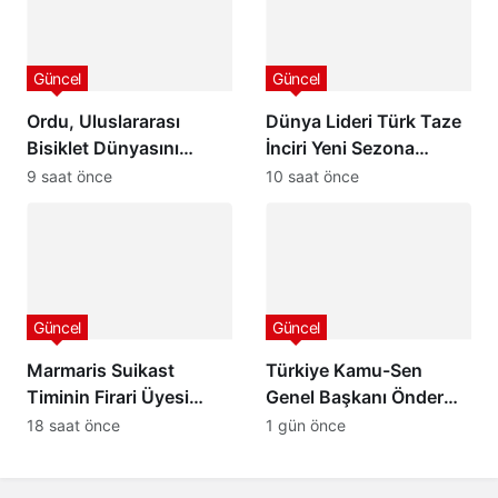
Başında
Güncel
Güncel
Ordu, Uluslararası
Dünya Lideri Türk Taze
Bisiklet Dünyasını
İnciri Yeni Sezona
Ağırlamaya
Başladı: Rekolte
9 saat önce
10 saat önce
Hazırlanıyor: 32
Yüksek, Hedef 100
Ülkeden 24 Profesyonel
Milyon Dolar İhracat
Takım Karadeniz’de
Pedal Çevirecek
Güncel
Güncel
Marmaris Suikast
Türkiye Kamu-Sen
Timinin Firari Üyesi
Genel Başkanı Önder
Burkay Karatepe
Kahveci, Mustafa
18 saat önce
1 gün önce
Yakalandı! FETÖ
Deviren’i Genel
Şüphelisi Adliyeye Sevk
Merkezde Kabul Etti