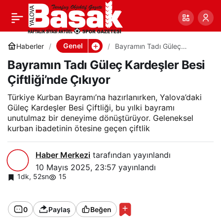
Bayramın Tadı Güleç
0
Paylaş
Kardeşler Besi
Genel
Haberler
Bayramın Tadı Güleç
Kardeşler Besi Çiftliği’nde
Bayramın Tadı Güleç Kardeşler Besi
Çıkıyor
Çiftliği’nde Çıkıyor
Çiftliği’nde Çıkıyor
Türkiye Kurban Bayramı’na hazırlanırken, Yalova’daki
Güleç Kardeşler Besi Çiftliği, bu yılki bayramı
unutulmaz bir deneyime dönüştürüyor. Geleneksel
kurban ibadetinin ötesine geçen çiftlik
Haber Merkezi
tarafından yayınlandı
10 Mayıs 2025, 23:57
yayınlandı
1dk, 52sn
15
0
Paylaş
Beğen