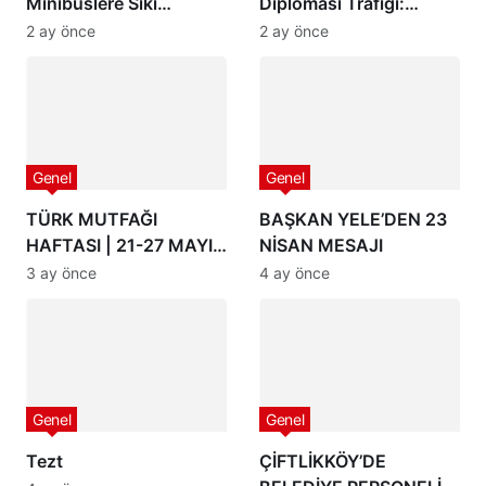
Minibüslere Sıkı
Diplomasi Trafiği:
Denetim
Bölgesel İş Birliği, Kivi
2 ay önce
2 ay önce
Festivali, Sektörel
Buluşmalar ve 2050
Vizyonu Masaya
Yatırıldı
Genel
Genel
TÜRK MUTFAĞI
BAŞKAN YELE’DEN 23
HAFTASI | 21-27 MAYIS
NİSAN MESAJI
2026
3 ay önce
4 ay önce
Genel
Genel
Tezt
ÇİFTLİKKÖY’DE