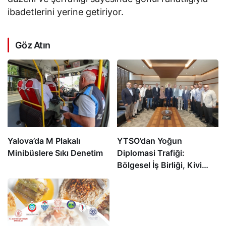
ibadetlerini yerine getiriyor.
Göz Atın
Yalova’da M Plakalı
YTSO’dan Yoğun
Minibüslere Sıkı Denetim
Diplomasi Trafiği:
Bölgesel İş Birliği, Kivi
Festivali, Sektörel
Buluşmalar ve 2050
Vizyonu Masaya Yatırıldı