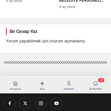
BELEDİYE PERSONELİ
4 ay önce
İHALE EĞİTİMİ ALDI
4 ay önce
Bir Cevap Yaz
Yorum yapabilmek için
oturum açmalısınız
.
0
© Telif Hakkı 2026, Tüm Hakları Saklıdır
Anasayfa
Akış
Hesabım
Bildirimler
Künye
Gizlilik politikası
İletişim
Sorumluluk Reddi