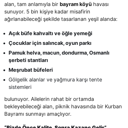
alan, tam anlamıyla bir
bayram köyü
havası
sunuyor. 5 bin kişiye kadar misafirin
ağırlanabileceği şekilde tasarlanan yeşil alanda:
Açık büfe kahvaltı ve öğle yemeği
Çocuklar için salıncak, oyun parkı
Pamuk helva, macun, dondurma, Osmanlı
şerbeti stantları
Meşrubat büfeleri
Gölgelik alanlar ve yağmura karşı tente
sistemleri
bulunuyor. Ailelerin rahat bir ortamda
bekleyebileceği alan, piknik havasında bir Kurban
Bayramı sunmayı amaçlıyor.
“Bizde Önce Kalite, Sonra Kazanç Gelir”