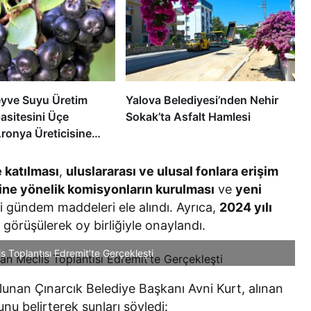
yve Suyu Üretim
Yalova Belediyesi’nden Nehir
asitesini Üçe
Sokak’ta Asfalt Hamlesi
Aronya Üreticisine
stek
e katılması
,
uluslararası ve ulusal fonlara erişim
ine yönelik komisyonların kurulması
ve
yeni
i gündem maddeleri ele alındı. Ayrıca,
2024 yılı
u
görüşülerek oy birliğiyle onaylandı.
is Toplantısı Edremit’te Gerçekleşti
lunan Çınarcık Belediye Başkanı Avni Kurt, alınan
nu belirterek şunları söyledi: