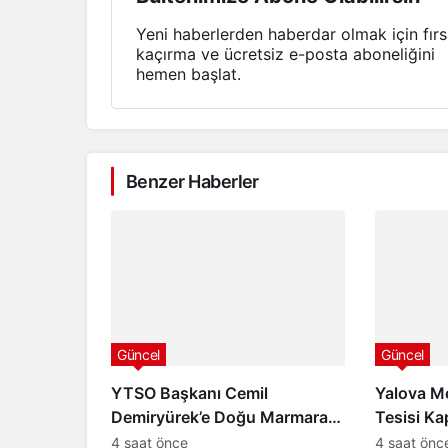
Yeni haberlerden haberdar olmak için fırs
kaçırma ve ücretsiz e-posta aboneliğini
hemen başlat.
Benzer Haberler
Güncel
Güncel
YTSO Başkanı Cemil
Yalova M
Demiryürek’e Doğu Marmara
Tesisi Ka
ABİGEM’de Başkan
Katlıyor:
4 saat önce
4 saat önc