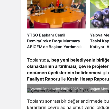
YTSO Başkanı Cemil
Yalova Me
Demiryürek’e Doğu Marmara
Tesisi Kap
ABİGEM’de Başkan Yardımcılığı
Katlıyor: 
Görevi
Büyük De
Toplantıda,
beş yeni belediyenin birliğ
olanaklarının artırılması
,
çevre projeler
encümen üyeliklerinin belirlenmesi
gib
Faaliyet Raporu
ile
Kesin Hesap Rapor
Çevreci Belediyeler Birliği 2025 Yılı 1. Olağan Mecl
Toplantı sonrası bir değerlendirmede bu
kararların çevre adına umut verici olduğu