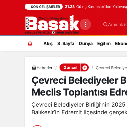
21:28
Güleç Kardeşler’den Yalovasp
SON GELIŞMELER
Aramak is
Akış
3. Sayfa
Dünya
Eğitim
Ekon
Güncel
Haberler
Çevreci Belediyel
Gerçekleşti
Çevreci Belediyeler Bi
Meclis Toplantısı Edr
Çevreci Belediyeler Birliği’nin 2025
Balıkesir’in Edremit ilçesinde gerçekl