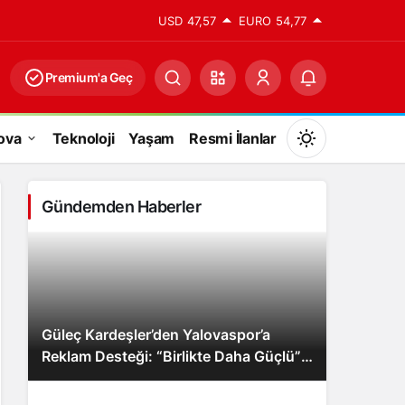
USD
47,57
EURO
54,77
Premium'a Geç
ova
Teknoloji
Yaşam
Resmi İlanlar
Mod
değiştir
Gündemden Haberler
Gündüz Modu
Gündüz modunu seçin.
Güleç Kardeşler’den Yalovaspor’a
Gece Modu
Reklam Desteği: “Birlikte Daha Güçlü”
Gece modunu seçin.
Mesajı