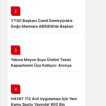
Sistem Modu
Sistem modunu seçin.
2
YTSO Başkanı Cemil Demiryürek’e
Doğu Marmara ABİGEM’de Başkan
Yardımcılığı Görevi
3
Yalova Meyve Suyu Üretim Tesisi
Kapasitesini Üçe Katlıyor: Aronya
Üreticisine Büyük Destek
4
HAYAT 112 Acil Uygulaması İçin Yeni
Kamu Spotu Yayında! 800 Bin