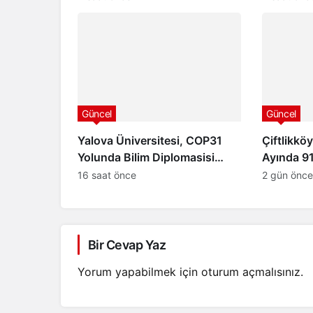
Yardımcılığı Görevi
Büyük De
Güncel
Güncel
Yalova Üniversitesi, COP31
Çiftlikkö
Yolunda Bilim Diplomasisi
Ayında 9
Akademi Lansmanında Yerini
Etti: 7/2
16 saat önce
2 gün önce
Aldı
Güvenliği
Bir Cevap Yaz
Yorum yapabilmek için
oturum açmalısınız
.