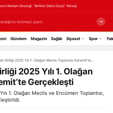
or’a Reklam Desteği: “Birlikte Daha Güçlü” Mesajı
tediğiniz kelimeyi yazın..
omi
Gündem
Magazin
Sağlık
Siyaset
Spor
Yal
er Birliği 2025 Yılı 1. Olağan Meclis Toplantısı Edremit’te
rliği 2025 Yılı 1. Olağan
emit’te Gerçekleşti
 Yılı 1. Olağan Meclis ve Encümen Toplantısı,
eştirildi.