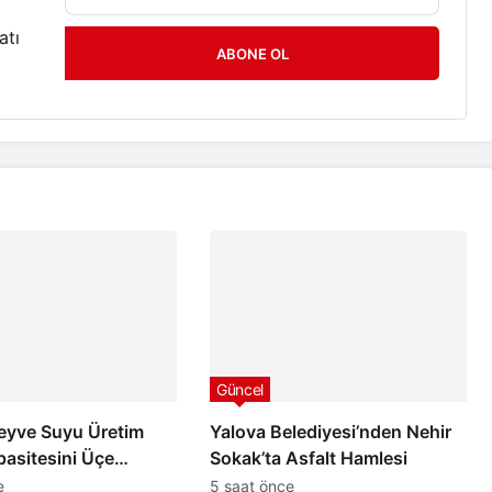
atı
ABONE OL
Güncel
eyve Suyu Üretim
Yalova Belediyesi’nden Nehir
pasitesini Üçe
Sokak’ta Asfalt Hamlesi
 Aronya Üreticisine
e
5 saat önce