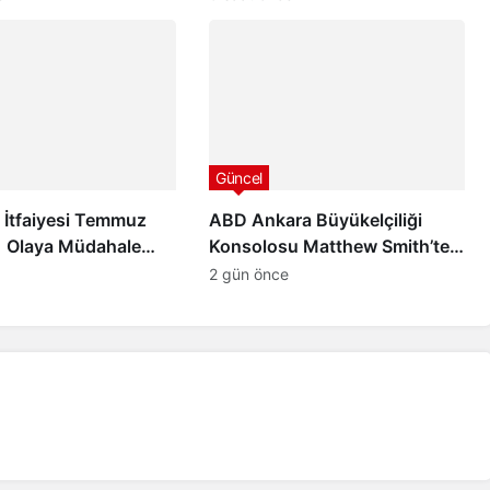
stek
Güncel
y İtfaiyesi Temmuz
ABD Ankara Büyükelçiliği
1 Olaya Müdahale
Konsolosu Matthew Smith’ten
4 Can ve Mal
Ordu Valisi Muammer Erol’a
2 gün önce
 İçin Görev Başında
Ziyaret