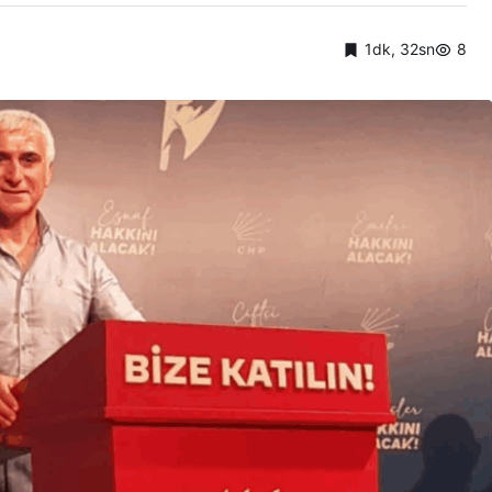
1dk, 32sn
8