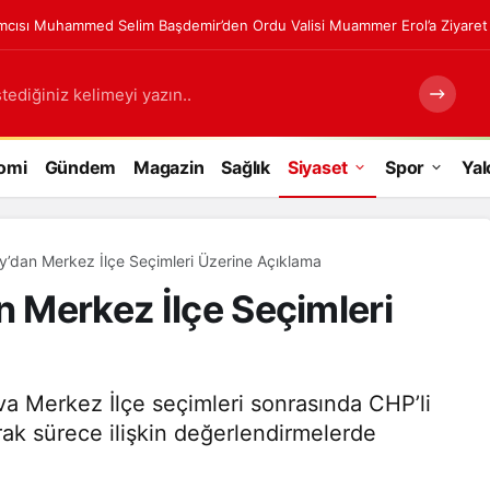
cısı Muhammed Selim Başdemir’den Ordu Valisi Muammer Erol’a Ziyaret
tediğiniz kelimeyi yazın..
omi
Gündem
Magazin
Sağlık
Siyaset
Spor
Yal
ay’dan Merkez İlçe Seçimleri Üzerine Açıklama
n Merkez İlçe Seçimleri
a Merkez İlçe seçimleri sonrasında CHP’li
rak sürece ilişkin değerlendirmelerde