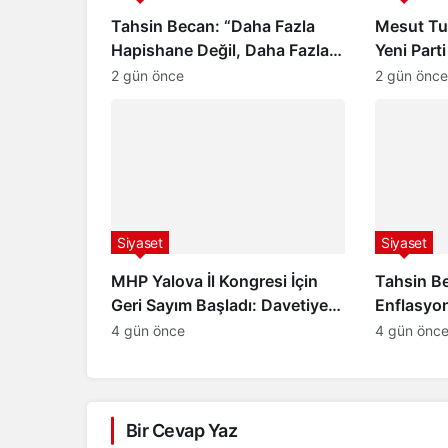
Tahsin Becan: “Daha Fazla
Mesut Tut
Hapishane Değil, Daha Fazla
Yeni Parti
Okul İstiyoruz”
2 gün önce
2 gün önce
Siyaset
Siyaset
MHP Yalova İl Kongresi İçin
Tahsin B
Geri Sayım Başladı: Davetiye
Enflasyon
Devlet Bahçeli’ye Takdim
Tepki: “
4 gün önce
4 gün önc
Edildi
Değil, Va
Dair Umu
Bir Cevap Yaz