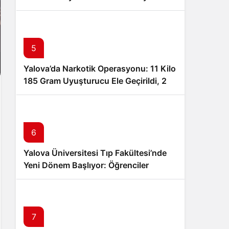
Hayırlı Olsun Ziyareti
5
Yalova’da Narkotik Operasyonu: 11 Kilo
185 Gram Uyuşturucu Ele Geçirildi, 2
Şüpheli Tutuklandı
6
Yalova Üniversitesi Tıp Fakültesi’nde
Yeni Dönem Başlıyor: Öğrenciler
Eğitimlerine Yalova’da Başlayacak
7