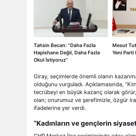
Tahsin Becan: “Daha Fazla
Mesut Tut
Hapishane Değil, Daha Fazla
Yeni Parti 
Okul İstiyoruz”
Giray, seçimlerde önemli olanın kazanm
olduğunu vurguladı. Açıklamasında, “Kim
tecrübeyi en büyük kazanç olarak görür, 
olan; onurumuz ve şerefimizle, özgür ir
ifadelerine yer verdi.
“Kadınların ve gençlerin siyase
CHP Merkez İlçe seçimlerinde aday olan