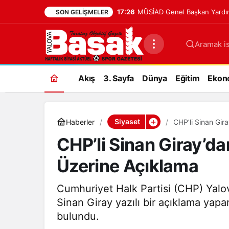
17:26
MÜSİAD Genel Başkan Yardım
SON GELIŞMELER
Aramak is
Akış
3. Sayfa
Dünya
Eğitim
Ekon
Siyaset
Haberler
CHP’li Sinan Gir
CHP’li Sinan Giray’da
Üzerine Açıklama
Cumhuriyet Halk Partisi (CHP) Yalov
Sinan Giray yazılı bir açıklama yapa
bulundu.