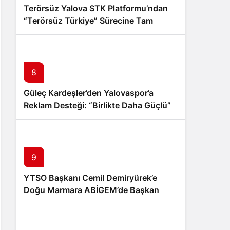
Terörsüz Yalova STK Platformu’ndan
“Terörsüz Türkiye” Sürecine Tam
Destek
8
Güleç Kardeşler’den Yalovaspor’a
Reklam Desteği: “Birlikte Daha Güçlü”
Mesajı
9
YTSO Başkanı Cemil Demiryürek’e
Doğu Marmara ABİGEM’de Başkan
Yardımcılığı Görevi