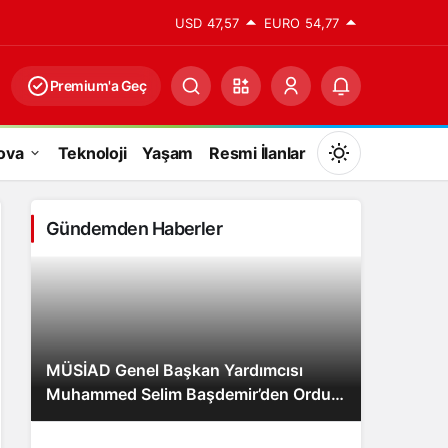
USD
47,57
EURO
54,77
Premium'a Geç
ova
Teknoloji
Yaşam
Resmi İlanlar
Mod
değiştir
Gündemden Haberler
Gündüz Modu
Gündüz modunu seçin.
MÜSİAD Genel Başkan Yardımcısı
Gece Modu
Muhammed Selim Başdemir’den Ordu
Gece modunu seçin.
Valisi Muammer Erol’a Ziyaret