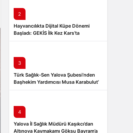
Sistem Modu
Sistem modunu seçin.
2
Hayvancılıkta Dijital Küpe Dönemi
Başladı: GEKİS İlk Kez Kars’ta
Uygulanıyor
3
Türk Sağlık-Sen Yalova Şubesi’nden
Başhekim Yardımcısı Musa Karabulut’a
Hayırlı Olsun Ziyareti
4
Yalova İl Sağlık Müdürü Kaşıkcı’dan
Altınova Kaymakamı Göksu Bayram’a