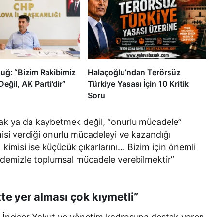
uğ: “Bizim Rakibimiz
Halaçoğlu’ndan Terörsüz
Değil, AK Parti’dir”
Türkiye Yasası İçin 10 Kritik
Soru
ak ya da kaybetmek değil, “onurlu mücadele”
isi verdiği onurlu mücadeleyi ve kazandığı
kimisi ise küçücük çıkarlarını… Bizim için önemli
ademizle toplumsal mücadele verebilmektir”
tte yer alması çok kıymetli”
 İnciser Yakut ve yönetim kadrosuna destek veren