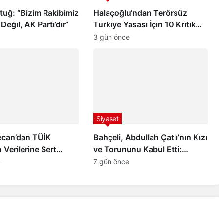
uğ: “Bizim Rakibimiz
Halaçoğlu’ndan Terörsüz
 Değil, AK Parti’dir”
Türkiye Yasası İçin 10 Kritik
Soru
3 gün önce
Siyaset
ecan’dan TÜİK
Bahçeli, Abdullah Çatlı’nın Kızı
 Verilerine Sert
ve Torununu Kabul Etti:
Düşen Enflasyon
“Peşimi Bırakma, Ben de Senin
e
7 gün önce
tandaşın Geleceğe
Peşini Bırakmam”
du”