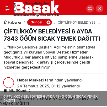
ÇİFTLİKKÖY BELEDİYESİ
0
Paylaş
6 AYDA 7843 ÖĞÜN
Güncel
Haberler
ÇİFTLİKKÖY BELEDİYESİ 6
AYDA 7843 ÖĞÜN SICAK
ÇİFTLİKKÖY BELEDİYESİ 6 AYDA
YEMEK DAĞITTI
SICAK YEMEK DAĞITTI
7843 ÖĞÜN SICAK YEMEK DAĞITTI
Çiftlikköy Belediye Başkanı Adil Yele’nin talimatıyla
geçtiğimiz yıl kurulan Sosyal Destek Hizmetleri
Müdürlüğü, her alanda ihtiyaç sahiplerine ulaşarak
sosyal belediyecilik anlayışı çerçevesinde çeşitli
hizmetler gerçekleştiriyor.
Haber Merkezi
tarafından yayınlandı
24 Temmuz 2025, 01:12
yayınlandı
1dk, 50sn
2
ÇİFTLİKKÖY BELEDİYESİ 6 AYDA 7843 ÖĞÜN SICAK YEMEK
DAĞITTI