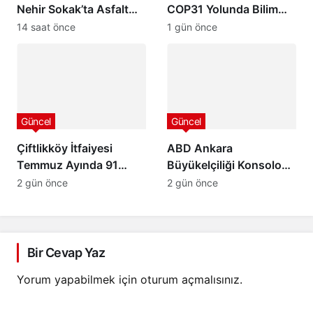
Nehir Sokak’ta Asfalt
COP31 Yolunda Bilim
Hamlesi
Diplomasisi Akademi
14 saat önce
1 gün önce
Lansmanında Yerini Aldı
Güncel
Güncel
Çiftlikköy İtfaiyesi
ABD Ankara
Temmuz Ayında 91
Büyükelçiliği Konsolosu
Olaya Müdahale Etti:
Matthew Smith’ten
2 gün önce
2 gün önce
7/24 Can ve Mal
Ordu Valisi Muammer
Güvenliği İçin Görev
Erol’a Ziyaret
Başında
Bir Cevap Yaz
Yorum yapabilmek için
oturum açmalısınız
.