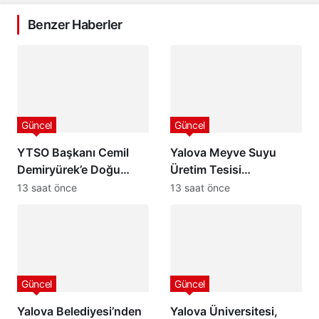
Benzer Haberler
Güncel
Güncel
YTSO Başkanı Cemil
Yalova Meyve Suyu
Demiryürek’e Doğu
Üretim Tesisi
Marmara ABİGEM’de
Kapasitesini Üçe
13 saat önce
13 saat önce
Başkan Yardımcılığı
Katlıyor: Aronya
Görevi
Üreticisine Büyük
Destek
Güncel
Güncel
Yalova Belediyesi’nden
Yalova Üniversitesi,