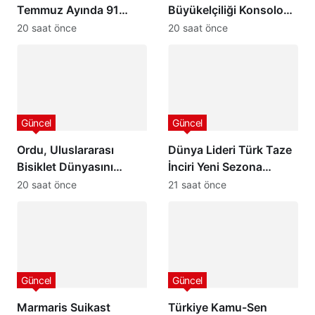
Temmuz Ayında 91
Büyükelçiliği Konsolosu
Olaya Müdahale Etti:
Matthew Smith’ten
20 saat önce
20 saat önce
7/24 Can ve Mal
Ordu Valisi Muammer
Güvenliği İçin Görev
Erol’a Ziyaret
Başında
Güncel
Güncel
Ordu, Uluslararası
Dünya Lideri Türk Taze
Bisiklet Dünyasını
İnciri Yeni Sezona
Ağırlamaya
Başladı: Rekolte
20 saat önce
21 saat önce
Hazırlanıyor: 32
Yüksek, Hedef 100
Ülkeden 24 Profesyonel
Milyon Dolar İhracat
Takım Karadeniz’de
Pedal Çevirecek
Güncel
Güncel
Marmaris Suikast
Türkiye Kamu-Sen