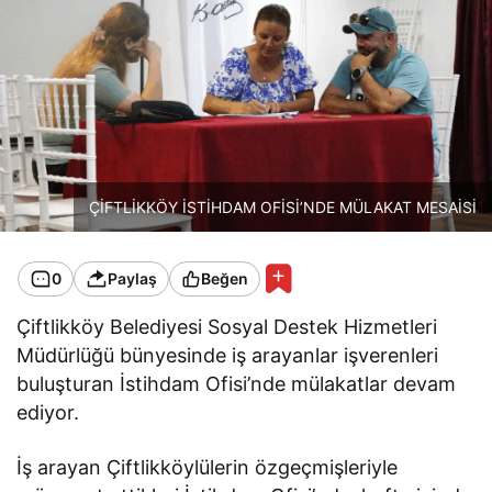
ÇİFTLİKKÖY İSTİHDAM OFİSİ’NDE MÜLAKAT MESAİSİ
0
Paylaş
Beğen
Çiftlikköy Belediyesi Sosyal Destek Hizmetleri
Müdürlüğü bünyesinde iş arayanlar işverenleri
buluşturan İstihdam Ofisi’nde mülakatlar devam
ediyor.
İş arayan Çiftlikköylülerin özgeçmişleriyle