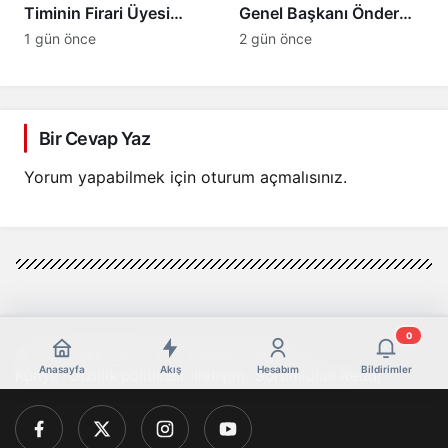
Timinin Firari Üyesi
Genel Başkanı Önder
Burkay Karatepe
Kahveci, Mustafa
1 gün önce
2 gün önce
Yakalandı! FETÖ
Deviren’i Genel
Şüphelisi Adliyeye Sevk
Merkezde Kabul Etti
Edildi
Bir Cevap Yaz
Yorum yapabilmek için
oturum açmalısınız
.
0
© Telif Hakkı 2026, Tüm Hakları Saklıdır
Anasayfa
Akış
Hesabım
Bildirimler
Künye
Gizlilik politikası
İletişim
Sorumluluk Reddi