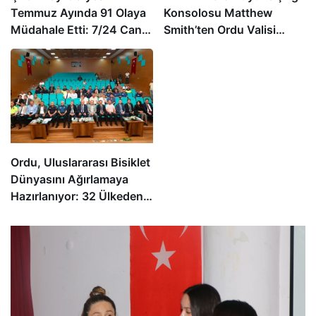
Temmuz Ayında 91 Olaya
Konsolosu Matthew
Müdahale Etti: 7/24 Can
Smith’ten Ordu Valisi
ve Mal Güvenliği İçin
Muammer Erol’a Ziyaret
Görev Başında
Ordu, Uluslararası Bisiklet
Dünyasını Ağırlamaya
Hazırlanıyor: 32 Ülkeden
24 Profesyonel Takım
Karadeniz’de Pedal
Çevirecek