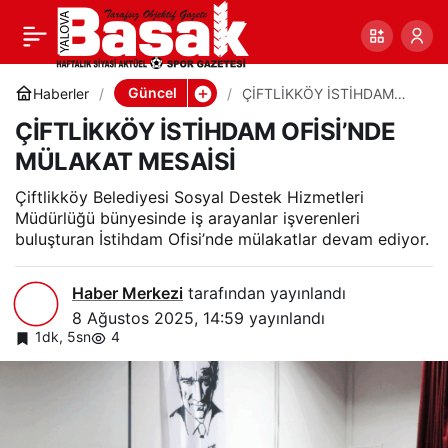
ÇİFTLİKKÖY İSTİHDAM
0
Paylaş
OFİSİ’NDE MÜLAKAT
Güncel
Haberler
ÇİFTLİKKÖY İSTİHDAM
OFİSİ’NDE MÜLAKAT
ÇİFTLİKKÖY İSTİHDAM OFİSİ’NDE
MESAİSİ
MESAİSİ
MÜLAKAT MESAİSİ
Çiftlikköy Belediyesi Sosyal Destek Hizmetleri
Müdürlüğü bünyesinde iş arayanlar işverenleri
buluşturan İstihdam Ofisi’nde mülakatlar devam ediyor.
Haber Merkezi
tarafından yayınlandı
8 Ağustos 2025, 14:59
yayınlandı
1dk, 5sn
4