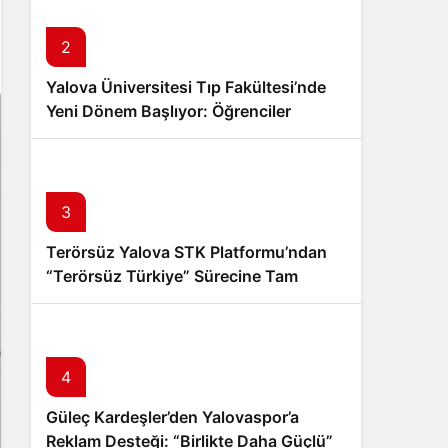
Sistem Modu
Sistem modunu seçin.
2
Yalova Üniversitesi Tıp Fakültesi’nde
Yeni Dönem Başlıyor: Öğrenciler
Eğitimlerine Yalova’da Başlayacak
3
Terörsüz Yalova STK Platformu’ndan
“Terörsüz Türkiye” Sürecine Tam
Destek
4
Güleç Kardeşler’den Yalovaspor’a
Reklam Desteği: “Birlikte Daha Güçlü”