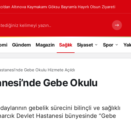
kcı’dan Altınova Kaymakamı Göksu Bayram’a Hayırlı Olsun Ziyareti
tediğiniz kelimeyi yazın..
omi
Gündem
Magazin
Sağlık
Siyaset
Spor
Yal
astanesi’nde Gebe Okulu Hizmete Açıldı
anesi’nde Gebe Okulu
aylarının gebelik sürecini bilinçli ve sağlıklı
ınarcık Devlet Hastanesi bünyesinde “Gebe