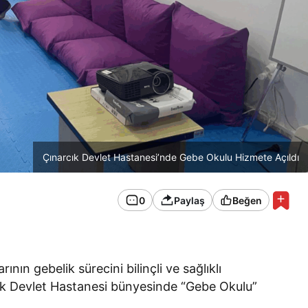
Çınarcık Devlet Hastanesi’nde Gebe Okulu Hizmete Açıldı
0
Paylaş
Beğen
ının gebelik sürecini bilinçli ve sağlıklı
ık Devlet Hastanesi bünyesinde “Gebe Okulu”