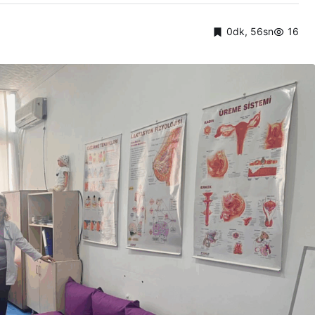
0dk, 56sn
16