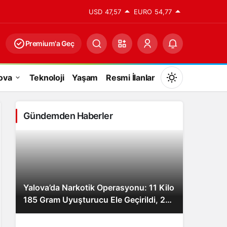
USD
47,57
EURO
54,77
Premium'a Geç
ova
Teknoloji
Yaşam
Resmi İlanlar
Mod
değiştir
Gündemden Haberler
Gündüz Modu
Gündüz modunu seçin.
Yalova’da Narkotik Operasyonu: 11 Kilo
Gece Modu
185 Gram Uyuşturucu Ele Geçirildi, 2
Gece modunu seçin.
Şüpheli Tutuklandı