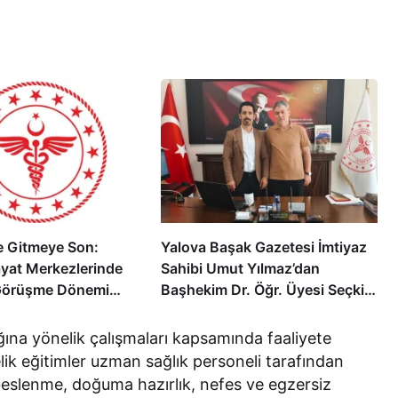
 Gitmeye Son:
Yalova Başak Gazetesi İmtiyaz
ayat Merkezlerinde
Sahibi Umut Yılmaz’dan
Görüşme Dönemi
Başhekim Dr. Öğr. Üyesi Seçkin
Özcan’a Hayırlı Olsun Ziyareti
ğına yönelik çalışmaları kapsamında faaliyete
ik eğitimler uzman sağlık personeli tarafından
 beslenme, doğuma hazırlık, nefes ve egzersiz