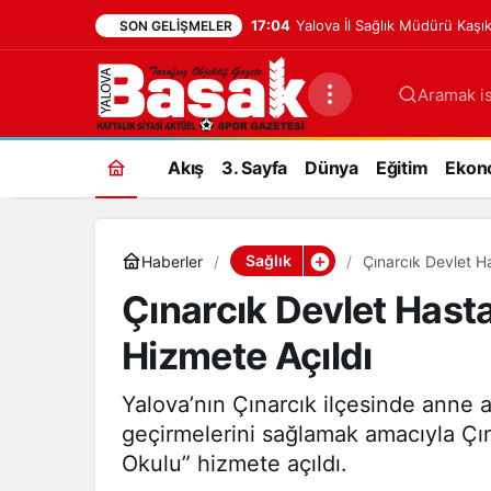
17:04
Yalova İl Sağlık Müdürü Kaşı
SON GELIŞMELER
Aramak is
Akış
3. Sayfa
Dünya
Eğitim
Ekon
Sağlık
Haberler
Çınarcık Devlet H
Çınarcık Devlet Hast
Hizmete Açıldı
Yalova’nın Çınarcık ilçesinde anne ad
geçirmelerini sağlamak amacıyla Ç
Okulu” hizmete açıldı.