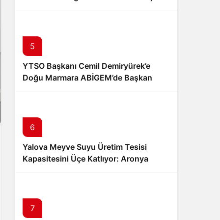
Mesajı
5
YTSO Başkanı Cemil Demiryürek’e
Doğu Marmara ABİGEM’de Başkan
Yardımcılığı Görevi
6
Yalova Meyve Suyu Üretim Tesisi
Kapasitesini Üçe Katlıyor: Aronya
Üreticisine Büyük Destek
7