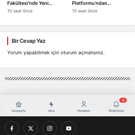
Fakültesi’nde Yeni
Platformu’ndan
Dönem Başlıyor:
“Terörsüz Türkiye”
10 saat önce
10 saat önce
Öğrenciler Eğitimlerine
Sürecine Tam Destek
Yalova’da Başlayacak
Bir Cevap Yaz
Yorum yapabilmek için
oturum açmalısınız
.
0
© Telif Hakkı 2026, Tüm Hakları Saklıdır
Anasayfa
Akış
Hesabım
Bildirimler
Künye
Gizlilik politikası
İletişim
Sorumluluk Reddi