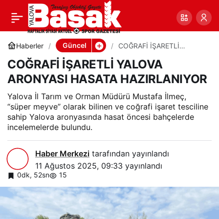
COĞRAFİ İŞARETLİ
0
Paylaş
YALOVA ARONYASI
Güncel
Haberler
COĞRAFİ İŞARETLİ
YALOVA ARONYASI
COĞRAFİ İŞARETLİ YALOVA
HASATA HAZIRLANIYOR
HASATA HAZIRLANIYOR
ARONYASI HASATA HAZIRLANIYOR
Yalova İl Tarım ve Orman Müdürü Mustafa İlmeç,
“süper meyve” olarak bilinen ve coğrafi işaret tesciline
sahip Yalova aronyasında hasat öncesi bahçelerde
incelemelerde bulundu.
Haber Merkezi
tarafından yayınlandı
11 Ağustos 2025, 09:33
yayınlandı
0dk, 52sn
15