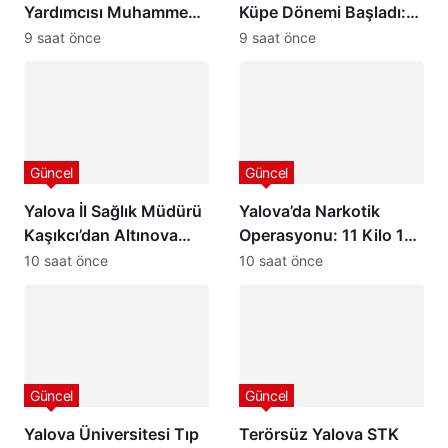
Yardımcısı Muhammed
Küpe Dönemi Başladı:
Selim Başdemir’den
GEKİS İlk Kez Kars’ta
9 saat önce
9 saat önce
Ordu Valisi Muammer
Uygulanıyor
Erol’a Ziyaret
Güncel
Güncel
Yalova İl Sağlık Müdürü
Yalova’da Narkotik
Kaşıkcı’dan Altınova
Operasyonu: 11 Kilo 185
Kaymakamı Göksu
Gram Uyuşturucu Ele
10 saat önce
10 saat önce
Bayram’a Hayırlı Olsun
Geçirildi, 2 Şüpheli
Ziyareti
Tutuklandı
Güncel
Güncel
Yalova Üniversitesi Tıp
Terörsüz Yalova STK