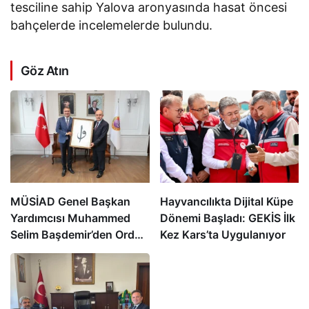
tesciline sahip Yalova aronyasında hasat öncesi
bahçelerde incelemelerde bulundu.
Göz Atın
MÜSİAD Genel Başkan
Hayvancılıkta Dijital Küpe
Yardımcısı Muhammed
Dönemi Başladı: GEKİS İlk
Selim Başdemir’den Ordu
Kez Kars’ta Uygulanıyor
Valisi Muammer Erol’a
Ziyaret