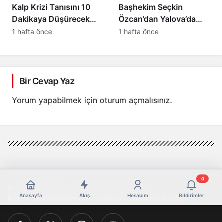
Kalp Krizi Tanısını 10
Başhekim Seçkin
Dakikaya Düşürecek
Özcan’dan Yalova’da
Yerli Proje! Dünyada Bir
Kurumlar Arası İş Birliği
1 hafta önce
1 hafta önce
İlk Olacak MikroRNA
Ziyaretleri
Tabanlı Biyosensör
Geliştirildi
Bir Cevap Yaz
Yorum yapabilmek için
oturum açmalısınız
.
0
© Telif Hakkı 2026, Tüm Hakları Saklıdır
Anasayfa
Akış
Hesabım
Bildirimler
Künye
Gizlilik politikası
İletişim
Sorumluluk Reddi