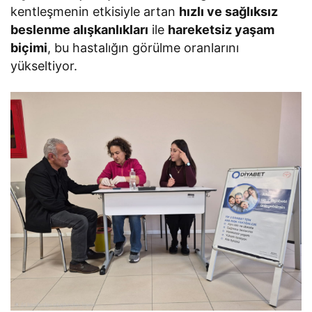
kentleşmenin etkisiyle artan
hızlı ve sağlıksız
beslenme alışkanlıkları
ile
hareketsiz yaşam
biçimi
, bu hastalığın görülme oranlarını
yükseltiyor.