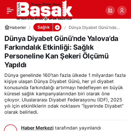
Dünya Diyabet Günü’nde
0
Paylaş
Yalova’da Farkındalık
Sağlık
Haberler
Dünya Diyabet Günü’nde
Yalova’da Farkındalık
Dünya Diyabet Günü’nde Yalova’da
Etkinliği: Sağlık Personeline
Etkinliği: Sağlık
Kan Şekeri Ölçümü Yapıldı
Farkındalık Etkinliği: Sağlık
Personeline Kan Şekeri Ölçümü
Personeline Kan Şekeri
Yapıldı
Ölçümü Yapıldı
Dünya genelinde 160’tan fazla ülkede 1 milyardan fazla
kişiye ulaşan Dünya Diyabet Günü, her yıl diyabet
konusunda farkındalığı artırmayı hedefleyen en büyük
küresel sağlık kampanyalarından biri olarak öne
çıkıyor. Uluslararası Diyabet Federasyonu (IDF), 2025
yılı için etkinliklerin odak noktasını “İşyerinde Diyabet”
olarak belirledi.
Haber Merkezi
tarafından yayınlandı