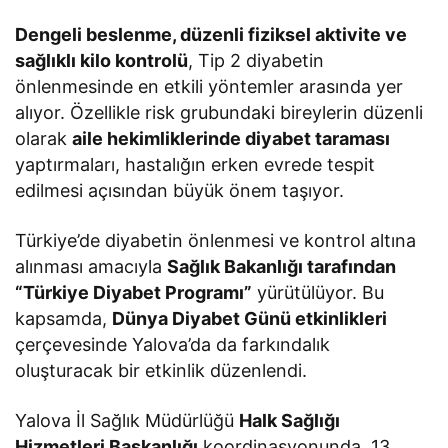
Dengeli beslenme, düzenli fiziksel aktivite ve
sağlıklı kilo kontrolü
, Tip 2 diyabetin
önlenmesinde en etkili yöntemler arasında yer
alıyor. Özellikle risk grubundaki bireylerin düzenli
olarak
aile hekimliklerinde diyabet taraması
yaptırmaları, hastalığın erken evrede tespit
edilmesi açısından büyük önem taşıyor.
Türkiye’de diyabetin önlenmesi ve kontrol altına
alınması amacıyla
Sağlık Bakanlığı tarafından
“Türkiye Diyabet Programı”
yürütülüyor. Bu
kapsamda,
Dünya Diyabet Günü etkinlikleri
çerçevesinde Yalova’da da farkındalık
oluşturacak bir etkinlik düzenlendi.
Yalova İl Sağlık Müdürlüğü
Halk Sağlığı
Hizmetleri Başkanlığı
koordinasyonunda, 13