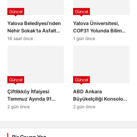
Güncel
Güncel
Yalova Belediyesi’nden
Yalova Üniversitesi,
Nehir Sokak’ta Asfalt
COP31 Yolunda Bilim
Hamlesi
Diplomasisi Akademi
16 saat önce
1 gün önce
Lansmanında Yerini Aldı
Güncel
Güncel
Çiftlikköy İtfaiyesi
ABD Ankara
Temmuz Ayında 91
Büyükelçiliği Konsolosu
Olaya Müdahale Etti:
Matthew Smith’ten
2 gün önce
2 gün önce
7/24 Can ve Mal
Ordu Valisi Muammer
Güvenliği İçin Görev
Erol’a Ziyaret
Başında