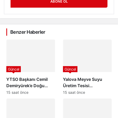
ABONE OL
Benzer Haberler
Güncel
Güncel
YTSO Başkanı Cemil
Yalova Meyve Suyu
Demiryürek’e Doğu
Üretim Tesisi
Marmara ABİGEM’de
Kapasitesini Üçe
15 saat önce
15 saat önce
Başkan Yardımcılığı
Katlıyor: Aronya
Görevi
Üreticisine Büyük
Destek