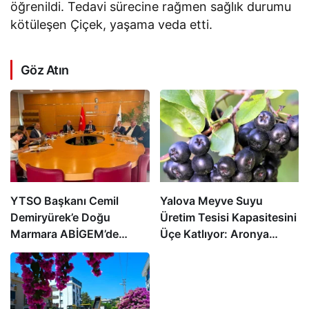
öğrenildi. Tedavi sürecine rağmen sağlık durumu
kötüleşen Çiçek, yaşama veda etti.
Göz Atın
YTSO Başkanı Cemil
Yalova Meyve Suyu
Demiryürek’e Doğu
Üretim Tesisi Kapasitesini
Marmara ABİGEM’de
Üçe Katlıyor: Aronya
Başkan Yardımcılığı
Üreticisine Büyük Destek
Görevi