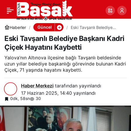
Eski Tavşanlı Belediye
0
Paylaş
Başkanı Kadri Çiçek
Güncel
Haberler
Eski Tavşanlı Belediye
Başkanı Kadri Çiçek
Eski Tavşanlı Belediye Başkanı Kadri
Hayatını Kaybetti
Hayatını Kaybetti
Çiçek Hayatını Kaybetti
Yalova’nın Altınova ilçesine bağlı Tavşanlı beldesinde
uzun yıllar belediye başkanlığı görevinde bulunan Kadri
Çiçek, 71 yaşında hayatını kaybetti.
Haber Merkezi
tarafından yayınlandı
17 Haziran 2025, 14:40
yayınlandı
0dk, 58sn
30