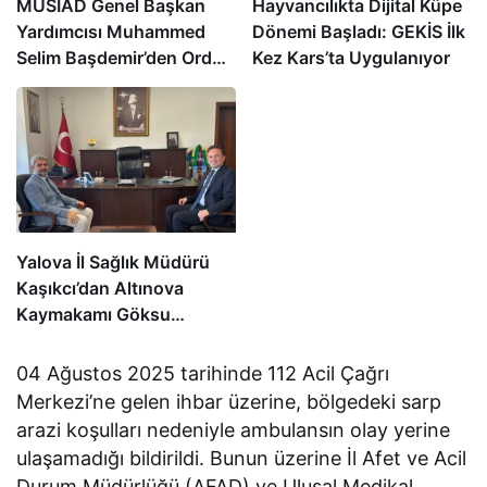
MÜSİAD Genel Başkan
Hayvancılıkta Dijital Küpe
Yardımcısı Muhammed
Dönemi Başladı: GEKİS İlk
Selim Başdemir’den Ordu
Kez Kars’ta Uygulanıyor
Valisi Muammer Erol’a
Ziyaret
Yalova İl Sağlık Müdürü
Kaşıkcı’dan Altınova
Kaymakamı Göksu
Bayram’a Hayırlı Olsun
Ziyareti
04 Ağustos 2025 tarihinde 112 Acil Çağrı
Merkezi’ne gelen ihbar üzerine, bölgedeki sarp
arazi koşulları nedeniyle ambulansın olay yerine
ulaşamadığı bildirildi. Bunun üzerine İl Afet ve Acil
Durum Müdürlüğü (AFAD) ve Ulusal Medikal