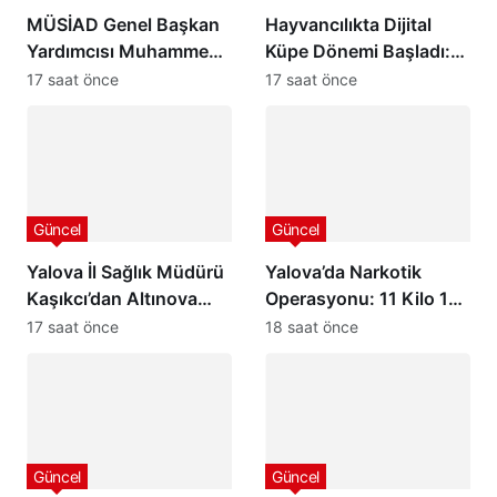
MÜSİAD Genel Başkan
Hayvancılıkta Dijital
Yardımcısı Muhammed
Küpe Dönemi Başladı:
Selim Başdemir’den
GEKİS İlk Kez Kars’ta
17 saat önce
17 saat önce
Ordu Valisi Muammer
Uygulanıyor
Erol’a Ziyaret
Güncel
Güncel
Yalova İl Sağlık Müdürü
Yalova’da Narkotik
Kaşıkcı’dan Altınova
Operasyonu: 11 Kilo 185
Kaymakamı Göksu
Gram Uyuşturucu Ele
17 saat önce
18 saat önce
Bayram’a Hayırlı Olsun
Geçirildi, 2 Şüpheli
Ziyareti
Tutuklandı
Güncel
Güncel