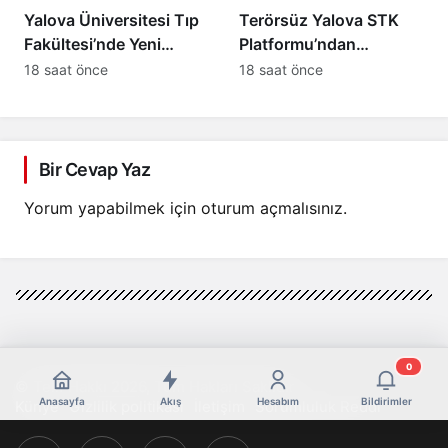
Yalova Üniversitesi Tıp
Terörsüz Yalova STK
Fakültesi’nde Yeni
Platformu’ndan
Dönem Başlıyor:
“Terörsüz Türkiye”
18 saat önce
18 saat önce
Öğrenciler Eğitimlerine
Sürecine Tam Destek
Yalova’da Başlayacak
Bir Cevap Yaz
Yorum yapabilmek için
oturum açmalısınız
.
0
© Telif Hakkı 2026, Tüm Hakları Saklıdır
Anasayfa
Akış
Hesabım
Bildirimler
Künye
Gizlilik politikası
İletişim
Sorumluluk Reddi