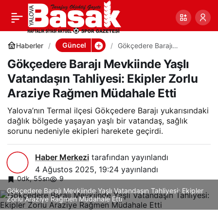
Gökçedere Barajı
0
Paylaş
Mevkiinde Yaşlı
Güncel
Haberler
Gökçedere Barajı
Mevkiinde Yaşlı Vatandaşın
Gökçedere Barajı Mevkiinde Yaşlı
Tahliyesi: Ekipler Zorlu
Vatandaşın Tahliyesi:
Araziye Rağmen Müdahale
Vatandaşın Tahliyesi: Ekipler Zorlu
Etti
Araziye Rağmen Müdahale Etti
Ekipler Zorlu Araziye
Yalova’nın Termal ilçesi Gökçedere Barajı yukarısındaki
Rağmen Müdahale Etti
dağlık bölgede yaşayan yaşlı bir vatandaş, sağlık
sorunu nedeniyle ekipleri harekete geçirdi.
Haber Merkezi
tarafından yayınlandı
4 Ağustos 2025, 19:24
yayınlandı
0dk, 55sn
9
Gökçedere Barajı Mevkiinde Yaşlı Vatandaşın Tahliyesi: Ekipler
Zorlu Araziye Rağmen Müdahale Etti