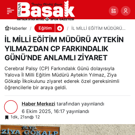
İL MİLLİ EĞİTİM
0
Paylaş
MÜDÜRÜ AYTEKİN
Eğitim
Haberler
İL MİLLİ EĞİTİM MÜDÜRÜ
AYTEKİN YILMAZ’DAN CP
İL MİLLİ EĞİTİM MÜDÜRÜ AYTEKİN
FARKINDALIK GÜNÜ’NDE
YILMAZ’DAN CP
ANLAMLI ZİYARET
YILMAZ’DAN CP FARKINDALIK
GÜNÜ’NDE ANLAMLI ZİYARET
FARKINDALIK GÜNÜ’NDE
Cerebral Palsy (CP) Farkındalık Günü dolayısıyla
ANLAMLI ZİYARET
Yalova İl Milli Eğitim Müdürü Aytekin Yılmaz, Ziya
Gökalp İlkokulunu ziyaret ederek özel gereksinimli
öğrencilerle bir araya geldi.
Haber Merkezi
tarafından yayınlandı
6 Ekim 2025, 16:17
yayınlandı
1dk, 21sn
12