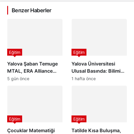
Benzer Haberler
Eğitim
Eğitim
Yalova Şaban Temuge
Yalova Üniversitesi
MTAL, ERA Alliance
Ulusal Basında: Bilimin
Avrupa Eğitim Ağına
Işığında Geleceğe Güçlü
5 gün önce
1 hafta önce
Katıldı
Adımlar
Eğitim
Eğitim
Çocuklar Matematiği
Tatilde Kısa Buluşma,