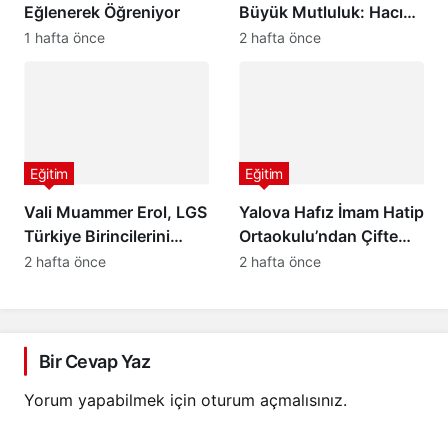
Eğlenerek Öğreniyor
Büyük Mutluluk: Hacı
Ali Saruhan İlkokulu ve
1 hafta önce
2 hafta önce
Ortaokulu’ndan
Öğrencilere Anlamlı Yaz
Tatili Etkinliği
Eğitim
Eğitim
Vali Muammer Erol, LGS
Yalova Hafız İmam Hatip
Türkiye Birincilerini
Ortaokulu’ndan Çifte
Makamında Ağırladı
Türkiye Birinciliği! YKS
2 hafta önce
2 hafta önce
2026 ve LGS’de Büyük
Başarı
Bir Cevap Yaz
Yorum yapabilmek için
oturum açmalısınız
.