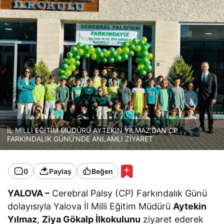
İL MİLLİ EĞİTİM MÜDÜRÜ AYTEKİN YILMAZ’DAN CP
FARKINDALIK GÜNÜ’NDE ANLAMLI ZİYARET
0
Paylaş
Beğen
YALOVA –
Cerebral Palsy (CP) Farkındalık Günü
dolayısıyla Yalova İl Milli Eğitim Müdürü
Aytekin
Yılmaz
,
Ziya Gökalp İlkokulunu
ziyaret ederek