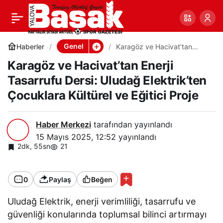
Karagöz ve Hacivat’tan
0
Paylaş
Enerji Tasarrufu Dersi:
Genel
Haberler
Karagöz ve Hacivat’tan
Enerji Tasarrufu Dersi:
Karagöz ve Hacivat’tan Enerji
Uludağ Elektrik’ten
Uludağ Elektrik’ten
Çocuklara Kültürel ve Eğitici
Tasarrufu Dersi: Uludağ Elektrik’ten
Proje
Çocuklara Kültürel ve Eğitici Proje
Çocuklara Kültürel ve
Eğitici Proje
Haber Merkezi
tarafından yayınlandı
15 Mayıs 2025, 12:52
yayınlandı
2dk, 55sn
21
0
Paylaş
Beğen
Uludağ Elektrik, enerji verimliliği, tasarrufu ve
güvenliği konularında toplumsal bilinci artırmayı