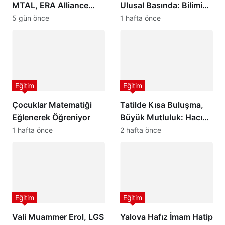
MTAL, ERA Alliance
Ulusal Basında: Bilimin
Avrupa Eğitim Ağına
Işığında Geleceğe Güçlü
5 gün önce
1 hafta önce
Katıldı
Adımlar
Eğitim
Eğitim
Çocuklar Matematiği
Tatilde Kısa Buluşma,
Eğlenerek Öğreniyor
Büyük Mutluluk: Hacı
Ali Saruhan İlkokulu ve
1 hafta önce
2 hafta önce
Ortaokulu’ndan
Öğrencilere Anlamlı Yaz
Tatili Etkinliği
Eğitim
Eğitim
Vali Muammer Erol, LGS
Yalova Hafız İmam Hatip