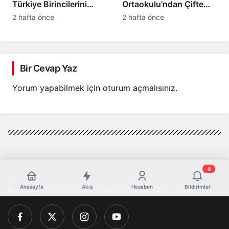
Türkiye Birincilerini
Ortaokulu’ndan Çifte
Makamında Ağırladı
Türkiye Birinciliği! YKS
2 hafta önce
2 hafta önce
2026 ve LGS’de Büyük
Başarı
Bir Cevap Yaz
Yorum yapabilmek için
oturum açmalısınız
.
0
© Telif Hakkı 2026, Tüm Hakları Saklıdır
Anasayfa
Akış
Hesabım
Bildirimler
Künye
Gizlilik politikası
İletişim
Sorumluluk Reddi