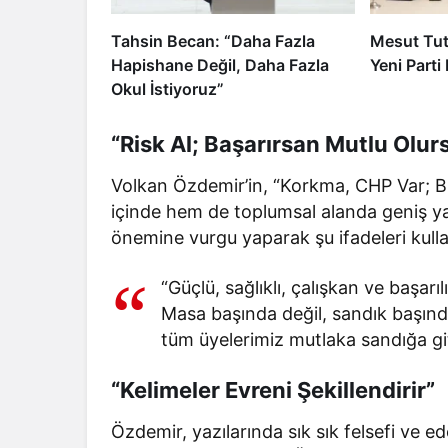
Tahsin Becan: “Daha Fazla
Mesut Tut
Hapishane Değil, Daha Fazla
Yeni Parti 
Okul İstiyoruz”
“Risk Al; Başarırsan Mutlu Ol
Volkan Özdemir’in, “Korkma, CHP Var; Bi
içinde hem de toplumsal alanda geniş yan
önemine vurgu yaparak şu ifadeleri kulla
“Güçlü, sağlıklı, çalışkan ve başarı
Masa başında değil, sandık başınd
tüm üyelerimiz mutlaka sandığa git
“Kelimeler Evreni Şekillendirir”
Özdemir, yazılarında sık sık felsefi ve ed