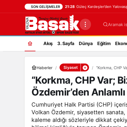
21:28
Güleç Kardeşler’den Yalovasp
SON GELIŞMELER
Aramak is
Akış
3. Sayfa
Dünya
Eğitim
Ekon
Siyaset
Haberler
“Korkma, CHP Var
“Korkma, CHP Var; Bi
Özdemir’den Anlamlı
Cumhuriyet Halk Partisi (CHP) içerisin
Volkan Özdemir, siyasetten sanata,
kaleme aldığı sözleriyle dikkat çek