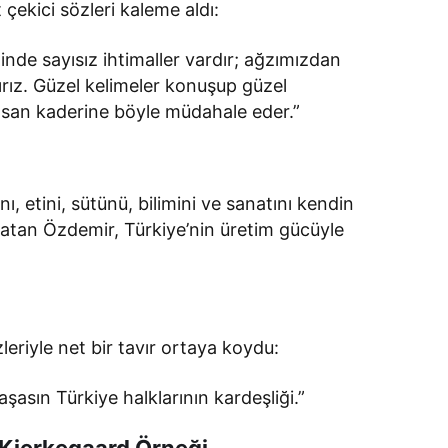
 çekici sözleri kaleme aldı:
nde sayısız ihtimaller vardır; ağzımızdan
rırız. Güzel kelimeler konuşup güzel
İnsan kaderine böyle müdahale eder.”
, etini, sütünü, bilimini ve sanatını kendin
latan Özdemir, Türkiye’nin üretim gücüyle
leriyle net bir tavır ortaya koydu:
aşasın Türkiye halklarının kardeşliği.”
 Kierkegaard Örneği