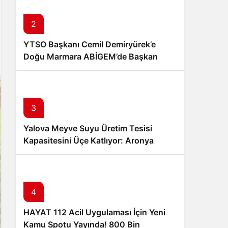
Sistem Modu
Sistem modunu seçin.
2
YTSO Başkanı Cemil Demiryürek’e
Doğu Marmara ABİGEM’de Başkan
Yardımcılığı Görevi
3
Yalova Meyve Suyu Üretim Tesisi
Kapasitesini Üçe Katlıyor: Aronya
Üreticisine Büyük Destek
4
HAYAT 112 Acil Uygulaması İçin Yeni
Kamu Spotu Yayında! 800 Bin