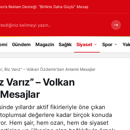
or’a Reklam Desteği: “Birlikte Daha Güçlü” Mesajı
tediğiniz kelimeyi yazın..
omi
Gündem
Magazin
Sağlık
Siyaset
Spor
Yal
; Biz Varız” – Volkan Özdemir’den Anlamlı Mesajlar
z Varız” – Volkan
 Mesajlar
de yıllardır aktif fikirleriyle öne çıkan
 toplumsal değerlere kadar birçok konuda
iyor. Hem şair, hem ozan, hem de siyaset