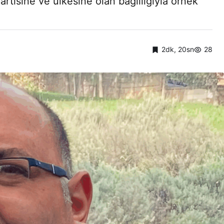
artisine ve ülkesine olan bağlılığıyla örnek
2dk, 20sn
28