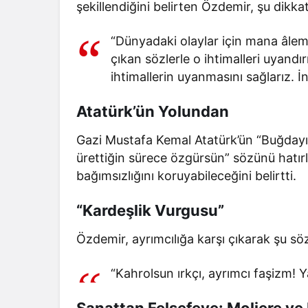
şekillendiğini belirten Özdemir, şu dikkat
“Dünyadaki olaylar için mana âlemi
çıkan sözlerle o ihtimalleri uyandı
ihtimallerin uyanmasını sağlarız. 
Atatürk’ün Yolundan
Gazi Mustafa Kemal Atatürk’ün “Buğdayını
ürettiğin sürece özgürsün” sözünü hatır
bağımsızlığını koruyabileceğini belirtti.
“Kardeşlik Vurgusu”
Özdemir, ayrımcılığa karşı çıkarak şu söz
“Kahrolsun ırkçı, ayrımcı faşizm! Y
Sanattan Felsefeye: Moliere ve