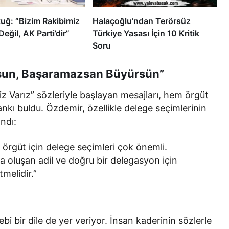
uğ: “Bizim Rakibimiz
Halaçoğlu’ndan Terörsüz
Değil, AK Parti’dir”
Türkiye Yasası İçin 10 Kritik
Soru
ursun, Başaramazsan Büyürsün”
z Varız” sözleriyle başlayan mesajları, hem örgüt
kı buldu. Özdemir, özellikle delege seçimlerinin
ndı:
lı örgüt için delege seçimleri çok önemli.
a oluşan adil ve doğru bir delegasyon için
melidir.”
ebi bir dile de yer veriyor. İnsan kaderinin sözlerle