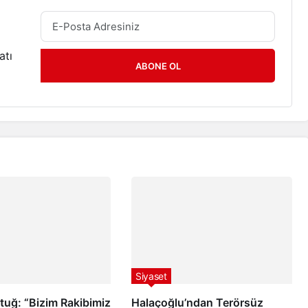
atı
ABONE OL
Siyaset
uğ: “Bizim Rakibimiz
Halaçoğlu’ndan Terörsüz