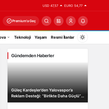
USD
47,57
EURO
54,77
Premium'a Geç
ova
Teknoloji
Yaşam
Resmi İlanlar
Mod
değiştir
Gündemden Haberler
Gündüz Modu
Gündüz modunu seçin.
Güleç Kardeşler’den Yalovaspor’a
Gece Modu
Reklam Desteği: “Birlikte Daha Güçlü”
Gece modunu seçin.
Mesajı