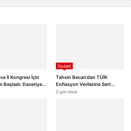
Siyaset
a İl Kongresi İçin
Tahsin Becan’dan TÜİK
m Başladı: Davetiye
Enflasyon Verilerine Sert
hçeli’ye Takdim
Tepki: “Düşen Enflasyon
2 gün önce
Değil, Vatandaşın Geleceğe
Dair Umudu”