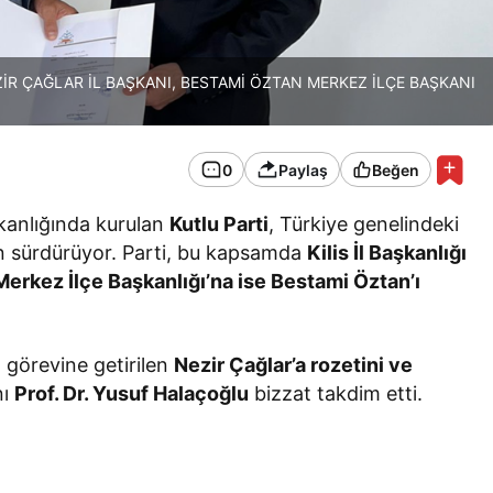
ZİR ÇAĞLAR İL BAŞKANI, BESTAMİ ÖZTAN MERKEZ İLÇE BAŞKANI
0
Paylaş
Beğen
kanlığında kurulan
Kutlu Parti
, Türkiye genelindeki
en sürdürüyor. Parti, bu kapsamda
Kilis İl Başkanlığı
 Merkez İlçe Başkanlığı’na ise Bestami Öztan’ı
ı görevine getirilen
Nezir Çağlar’a rozetini ve
nı
Prof. Dr. Yusuf Halaçoğlu
bizzat takdim etti.