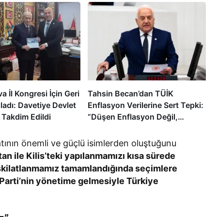
 İl Kongresi İçin Geri
Tahsin Becan’dan TÜİK
ladı: Davetiye Devlet
Enflasyon Verilerine Sert Tepki:
 Takdim Edildi
“Düşen Enflasyon Değil,
Vatandaşın Geleceğe Dair
Umudu”
atının önemli ve güçlü isimlerden oluştuğunu
an ile Kilis’teki yapılanmamızı kısa sürede
şkilatlanmamız tamamlandığında seçimlere
u Parti’nin yönetime gelmesiyle Türkiye