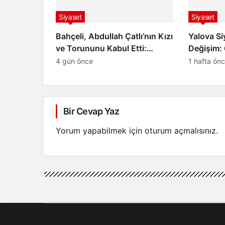
Siyaset
Siyaset
Bahçeli, Abdullah Çatlı’nın Kızı
Yalova Si
ve Torununu Kabul Etti:
Değişim: 
“Peşimi Bırakma, Ben de Senin
Yeni Parti
4 gün önce
1 hafta ön
Peşini Bırakmam”
Bir Cevap Yaz
Yorum yapabilmek için
oturum açmalısınız
.