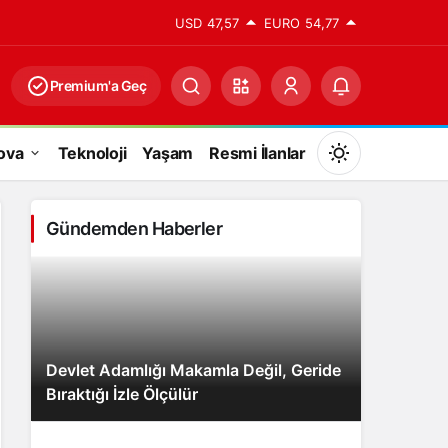
USD
47,57
EURO
54,77
Premium'a Geç
ova
Teknoloji
Yaşam
Resmi İlanlar
Mod
değiştir
Gündemden Haberler
Gündüz Modu
Gündüz modunu seçin.
Devlet Adamlığı Makamla Değil, Geride
Gece Modu
Bıraktığı İzle Ölçülür
Gece modunu seçin.