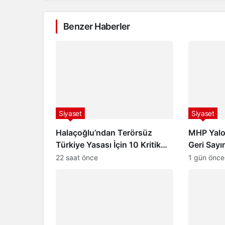
Benzer Haberler
Siyaset
Siyaset
Halaçoğlu’ndan Terörsüz
MHP Yalov
Türkiye Yasası İçin 10 Kritik
Geri Sayı
Soru
Devlet Ba
22 saat önce
1 gün önce
Edildi