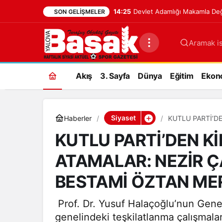
14:25
Devlet Adamlığı Makamla Değil
SON GELIŞMELER
Aramak is
Akış
3. Sayfa
Dünya
Eğitim
Ekon
Siyaset
Haberler
KUTLU PARTİ’DE
BESTAMİ ÖZTAN
KUTLU PARTİ’DEN Kİ
ATAMALAR: NEZİR Ç
BESTAMİ ÖZTAN MER
Prof. Dr. Yusuf Halaçoğlu’nun Genel
genelindeki teşkilatlanma çalışmala