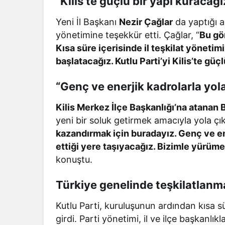
“Kilis’te güçlü bir yapı kuracağı
Yeni İl Başkanı
Nezir Çağlar
da yaptığı a
yönetimine teşekkür etti. Çağlar, “
Bu gö
Kısa süre içerisinde il teşkilat yönetim
başlatacağız. Kutlu Parti’yi Kilis’te gü
“Genç ve enerjik kadrolarla yola
Kilis Merkez İlçe Başkanlığı’na atanan
yeni bir soluk getirmek amacıyla yola çıktı
kazandırmak için buradayız. Genç ve ener
ettiği yere taşıyacağız. Bizimle yürüm
konuştu.
Türkiye genelinde teşkilatlanm
Kutlu Parti, kuruluşunun ardından kısa 
girdi. Parti yönetimi, il ve ilçe başkanl