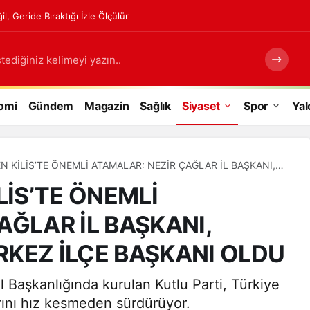
, Geride Bıraktığı İzle Ölçülür
tediğiniz kelimeyi yazın..
omi
Gündem
Magazin
Sağlık
Siyaset
Spor
Yal
N KİLİS’TE ÖNEMLİ ATAMALAR: NEZİR ÇAĞLAR İL BAŞKANI,
 MERKEZ İLÇE BAŞKANI OLDU
LİS’TE ÖNEMLİ
AĞLAR İL BAŞKANI,
KEZ İLÇE BAŞKANI OLDU
 Başkanlığında kurulan Kutlu Parti, Türkiye
rını hız kesmeden sürdürüyor.