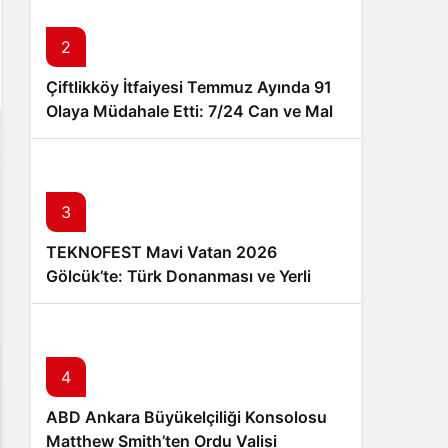
Sistem Modu
Sistem modunu seçin.
2
Çiftlikköy İtfaiyesi Temmuz Ayında 91
Olaya Müdahale Etti: 7/24 Can ve Mal
Güvenliği İçin Görev Başında
3
TEKNOFEST Mavi Vatan 2026
Gölcük’te: Türk Donanması ve Yerli
Teknoloji 20-23 Ağustos’ta Buluşuyor
4
ABD Ankara Büyükelçiliği Konsolosu
Matthew Smith’ten Ordu Valisi