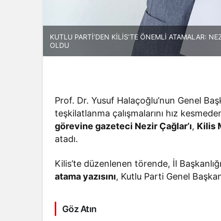
KUTLU PARTİ’DEN KİLİS’TE ÖNEMLİ ATAMALAR: NE
OLDU
Prof. Dr. Yusuf Halaçoğlu’nun Genel Baş
teşkilatlanma çalışmalarını hız kesmed
görevine gazeteci Nezir Çağlar’ı
,
Kilis
atadı.
Kilis’te düzenlenen törende, İl Başkanlığ
atama yazısını
, Kutlu Parti Genel Başka
Göz Atın