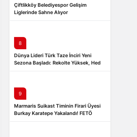
Çiftlikköy Belediyespor Gelişim
Liglerinde Sahne Alıyor
8
Dünya Lideri Türk Taze İnciri Yeni
Sezona Başladı: Rekolte Yüksek, Hedef
100 Milyon Dolar İhracat
9
Marmaris Suikast Timinin Firari Üyesi
Burkay Karatepe Yakalandı! FETÖ
Şüphelisi Adliyeye Sevk Edildi