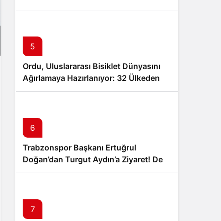
Muammer Erol’a Ziyaret
5
Ordu, Uluslararası Bisiklet Dünyasını
Ağırlamaya Hazırlanıyor: 32 Ülkeden
24 Profesyonel Takım Karadeniz’de
Pedal Çevirecek
6
Trabzonspor Başkanı Ertuğrul
Doğan’dan Turgut Aydın’a Ziyaret! Dev
İş Birliği Sinyali Mi?
7