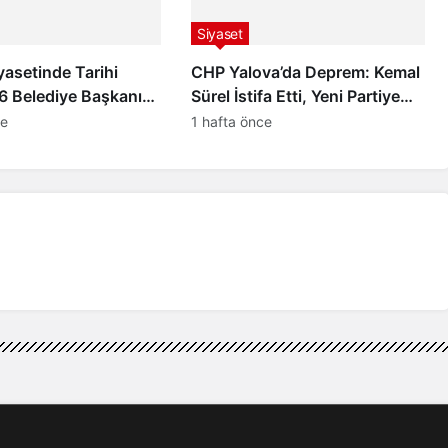
Siyaset
yasetinde Tarihi
CHP Yalova’da Deprem: Kemal
6 Belediye Başkanı
Sürel İstifa Etti, Yeni Partiye
’ye Katıldı
Katıldı
ce
1 hafta önce