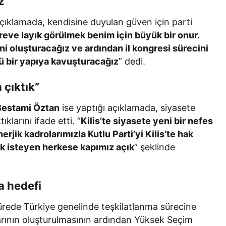
z”
çıklamada, kendisine duyulan güven için parti
reve layık görülmek benim için büyük bir onur.
ini oluşturacağız ve ardından il kongresi sürecini
çlü bir yapıya kavuşturacağız
” dedi.
 çıktık”
 Bestami Öztan
ise yaptığı açıklamada, siyasete
klarını ifade etti. “
Kilis’te siyasete yeni bir nefes
jik kadrolarımızla Kutlu Parti’yi Kilis’te hak
ek isteyen herkese kapımız açık
” şeklinde
a hedefi
sürede Türkiye genelinde teşkilatlanma sürecine
ıklarının oluşturulmasının ardından Yüksek Seçim