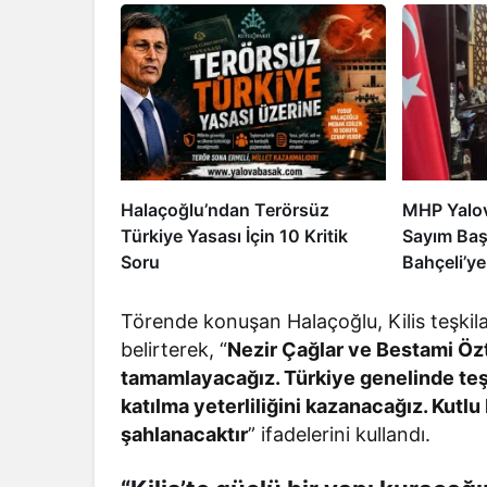
Halaçoğlu’ndan Terörsüz
MHP Yalova
Türkiye Yasası İçin 10 Kritik
Sayım Baş
Soru
Bahçeli’ye
Törende konuşan Halaçoğlu, Kilis teşkil
belirterek, “
Nezir Çağlar ve Bestami Özt
tamamlayacağız. Türkiye genelinde te
katılma yeterliliğini kazanacağız. Kutl
şahlanacaktır
” ifadelerini kullandı.