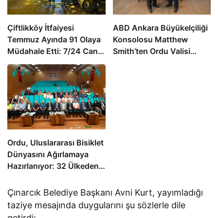
Çiftlikköy İtfaiyesi
ABD Ankara Büyükelçiliği
Temmuz Ayında 91 Olaya
Konsolosu Matthew
Müdahale Etti: 7/24 Can
Smith’ten Ordu Valisi
ve Mal Güvenliği İçin
Muammer Erol’a Ziyaret
Görev Başında
Ordu, Uluslararası Bisiklet
Dünyasını Ağırlamaya
Hazırlanıyor: 32 Ülkeden
24 Profesyonel Takım
Karadeniz’de Pedal
Çınarcık Belediye Başkanı Avni Kurt, yayımladığı
Çevirecek
taziye mesajında duygularını şu sözlerle dile
getirdi: