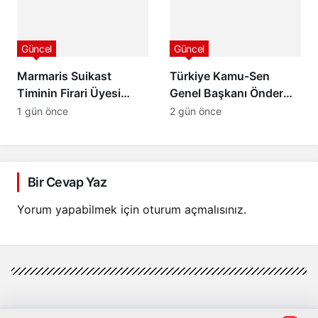
Takım Karadeniz’de
Pedal Çevirecek
Güncel
Güncel
Marmaris Suikast
Türkiye Kamu-Sen
Timinin Firari Üyesi
Genel Başkanı Önder
Burkay Karatepe
Kahveci, Mustafa
1 gün önce
2 gün önce
Yakalandı! FETÖ
Deviren’i Genel
Şüphelisi Adliyeye Sevk
Merkezde Kabul Etti
Edildi
Bir Cevap Yaz
Yorum yapabilmek için
oturum açmalısınız
.