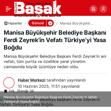
Manisa Büyükşehir
0
Paylaş
Belediye Başkanı Ferdi
Güncel
Haberler
Manisa Büyükşehir
Belediye Başkanı Ferdi
Manisa Büyükşehir Belediye Başkanı
Zeyrek’in Vefatı Türkiye’yi
Zeyrek’in Vefatı
Yasa Boğdu
Ferdi Zeyrek’in Vefatı Türkiye’yi Yasa
Boğdu
Türkiye’yi Yasa Boğdu
Manisa Büyükşehir Belediye Başkanı Ferdi Zeyrek’in ani
vefatı, tüm yurtta ve özellikle yerel yönetim
camiasında büyük üzüntüye neden oldu.
Haber Merkezi
tarafından yayınlandı
10 Haziran 2025, 11:51
yayınlandı
1dk, 26sn
36
Manisa Büyükşehir Belediye Başkanı Ferdi Zeyrek’in Vefatı
Türkiye’yi Yasa Boğdu