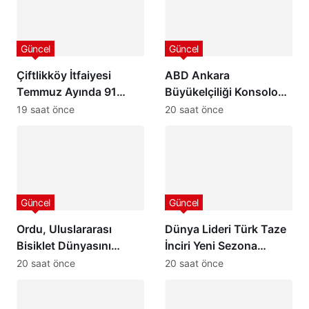
Güncel
Güncel
Çiftlikköy İtfaiyesi
ABD Ankara
Temmuz Ayında 91
Büyükelçiliği Konsolosu
Olaya Müdahale Etti:
Matthew Smith’ten
19 saat önce
20 saat önce
7/24 Can ve Mal
Ordu Valisi Muammer
Güvenliği İçin Görev
Erol’a Ziyaret
Başında
Güncel
Güncel
Ordu, Uluslararası
Dünya Lideri Türk Taze
Bisiklet Dünyasını
İnciri Yeni Sezona
Ağırlamaya
Başladı: Rekolte
20 saat önce
20 saat önce
Hazırlanıyor: 32
Yüksek, Hedef 100
Ülkeden 24 Profesyonel
Milyon Dolar İhracat