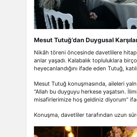
Mesut Tutuğ’dan Duygusal Karşıl
Nikâh töreni öncesinde davetlilere hit
anlar yaşadı. Kalabalık topluluklara bir
heyecanlandığını ifade eden Tutuğ, katılı
Mesut Tutuğ konuşmasında, aileleri yaln
“Allah bu duyguyu herkese yaşatsın. İlim
misafirlerimize hoş geldiniz diyorum” ifad
Konuşma, davetliler tarafından uzun süre