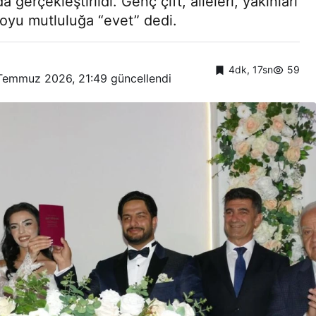
gerçekleştirildi. Genç çift, aileleri, yakınları
boyu mutluluğa “evet” dedi.
4dk, 17sn
59
Temmuz 2026, 21:49
güncellendi