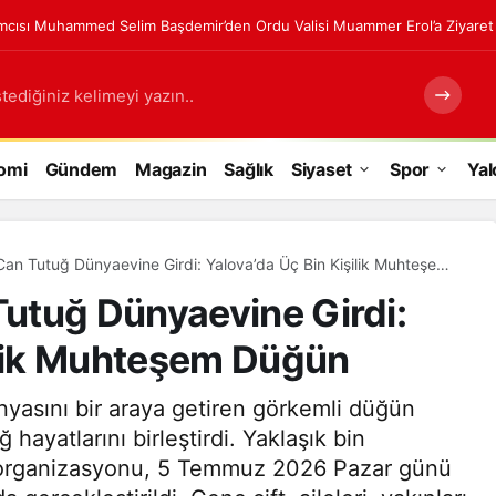
cısı Muhammed Selim Başdemir’den Ordu Valisi Muammer Erol’a Ziyaret
tediğiniz kelimeyi yazın..
omi
Gündem
Magazin
Sağlık
Siyaset
Spor
Yal
an Tutuğ Dünyaevine Girdi: Yalova’da Üç Bin Kişilik Muhteşem
utuğ Dünyaevine Girdi:
ilik Muhteşem Düğün
ünyasını bir araya getiren görkemli düğün
ayatlarını birleştirdi. Yaklaşık bin
ün organizasyonu, 5 Temmuz 2026 Pazar günü