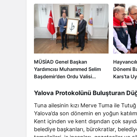
MÜSİAD Genel Başkan
Hayvancılı
Yardımcısı Muhammed Selim
Dönemi Ba
Başdemir’den Ordu Valisi
Kars’ta U
Muammer Erol’a Ziyaret
Yalova Protokolünü Buluşturan Dü
Tuna ailesinin kızı Merve Tuma ile Tutuğ
Yalova’da son dönemin en yoğun katılımlı
Kent içinden ve kent dışından çok sayıda
belediye başkanları, bürokratlar, belediye