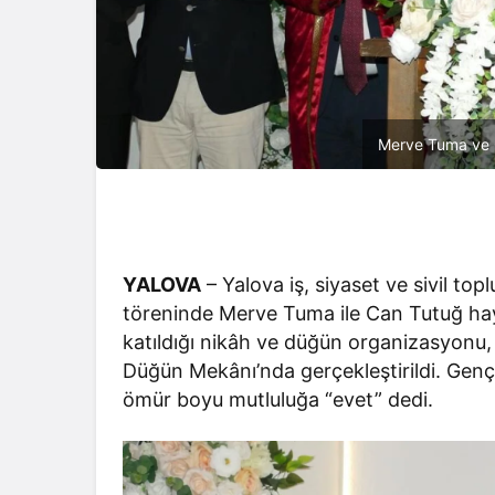
Merve Tuma ve C
YALOVA
– Yalova iş, siyaset ve sivil to
töreninde Merve Tuma ile Can Tutuğ hayatl
katıldığı nikâh ve düğün organizasyonu
Düğün Mekânı’nda gerçekleştirildi. Genç çi
ömür boyu mutluluğa “evet” dedi.