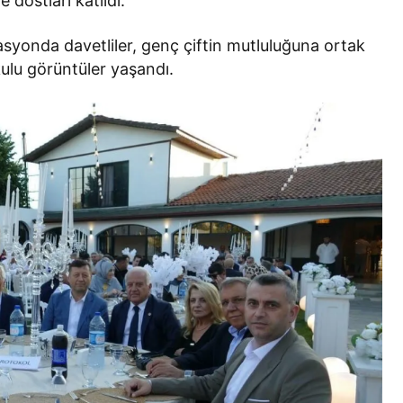
e dostları katıldı.
asyonda davetliler, genç çiftin mutluluğuna ortak
lu görüntüler yaşandı.