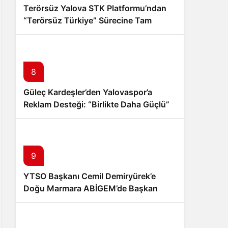
Terörsüz Yalova STK Platformu’ndan
“Terörsüz Türkiye” Sürecine Tam
Destek
8
Güleç Kardeşler’den Yalovaspor’a
Reklam Desteği: “Birlikte Daha Güçlü”
Mesajı
9
YTSO Başkanı Cemil Demiryürek’e
Doğu Marmara ABİGEM’de Başkan
Yardımcılığı Görevi