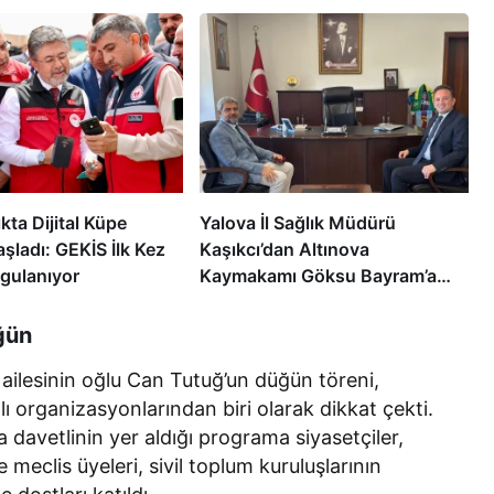
kta Dijital Küpe
Yalova İl Sağlık Müdürü
şladı: GEKİS İlk Kez
Kaşıkcı’dan Altınova
ygulanıyor
Kaymakamı Göksu Bayram’a
Hayırlı Olsun Ziyareti
ğün
 ailesinin oğlu Can Tutuğ’un düğün töreni,
 organizasyonlarından biri olarak dikkat çekti.
 davetlinin yer aldığı programa siyasetçiler,
 meclis üyeleri, sivil toplum kuruluşlarının