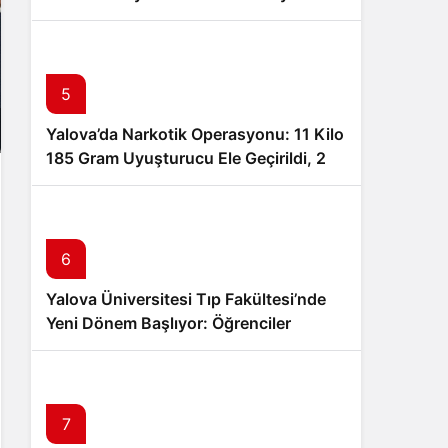
Hayırlı Olsun Ziyareti
5
Yalova’da Narkotik Operasyonu: 11 Kilo
185 Gram Uyuşturucu Ele Geçirildi, 2
Şüpheli Tutuklandı
6
Yalova Üniversitesi Tıp Fakültesi’nde
Yeni Dönem Başlıyor: Öğrenciler
Eğitimlerine Yalova’da Başlayacak
7