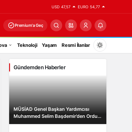
USD
47,57
EURO
54,77
Premium'a Geç
ova
Teknoloji
Yaşam
Resmi İlanlar
Mod
değiştir
Gündemden Haberler
Gündüz Modu
Gündüz modunu seçin.
MÜSİAD Genel Başkan Yardımcısı
Gece Modu
Muhammed Selim Başdemir’den Ordu
Gece modunu seçin.
Valisi Muammer Erol’a Ziyaret