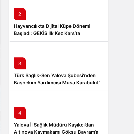
Sistem Modu
Sistem modunu seçin.
2
Hayvancılıkta Dijital Küpe Dönemi
Başladı: GEKİS İlk Kez Kars’ta
Uygulanıyor
3
Türk Sağlık-Sen Yalova Şubesi’nden
Başhekim Yardımcısı Musa Karabulut’a
Hayırlı Olsun Ziyareti
4
Yalova İl Sağlık Müdürü Kaşıkcı’dan
Altınova Kaymakamı Göksu Bayram’a