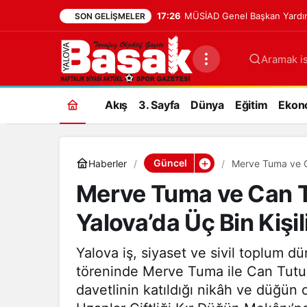
17:26
MÜSİAD Genel Başkan Yardım
SON GELIŞMELER
Aramak is
Akış
3. Sayfa
Dünya
Eğitim
Ekon
Güncel
Haberler
Merve Tuma ve C
Düğün
Merve Tuma ve Can T
Yalova’da Üç Bin Kiş
Yalova iş, siyaset ve sivil toplum d
töreninde Merve Tuma ile Can Tutuğ h
davetlinin katıldığı nikâh ve düğ