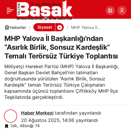
MHP Yalova İl
0
Paylaş
Başkanlığı’ndan “Asırlık
Siyaset
Haberler
MHP Yalova İl
Başkanlığı’ndan “Asırlık
MHP Yalova İl Başkanlığı’ndan
Birlik, Sonsuz Kardeşlik”
Birlik, Sonsuz Kardeşlik”
Temalı Terörsüz Türkiye
“Asırlık Birlik, Sonsuz Kardeşlik”
Toplantısı
Temalı Terörsüz Türkiye Toplantısı
Temalı Terörsüz Türkiye
Milliyetçi Hareket Partisi (MHP) Yalova İl Başkanlığı,
Toplantısı
Genel Başkan Devlet Bahçeli’nin talimatları
doğrultusunda yürütülen “Asırlık Birlik, Sonsuz
Kardeşlik” temalı Terörsüz Türkiye Çalışmaları
kapsamında üçüncü toplantısını Çiftlikköy MHP İlçe
Teşkilatında gerçekleştirdi.
Haber Merkezi
tarafından yayınlandı
20 Ağustos 2025, 14:06
yayınlandı
1dk, 48sn
74