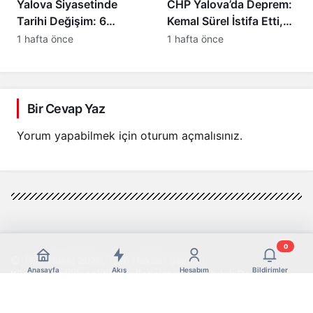
Yalova Siyasetinde
CHP Yalova’da Deprem:
Tarihi Değişim: 6
Kemal Sürel İstifa Etti,
Belediye Başkanı Yeni
Yeni Partiye Katıldı
1 hafta önce
1 hafta önce
Parti’ye Katıldı
Bir Cevap Yaz
Yorum yapabilmek için
oturum açmalısınız
.
0
© Telif Hakkı 2026, Tüm Hakları Saklıdır
Anasayfa
Akış
Hesabım
Bildirimler
Künye
Gizlilik politikası
İletişim
Sorumluluk Reddi