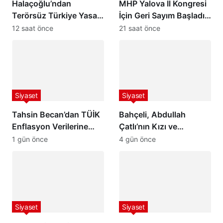
Halaçoğlu’ndan
MHP Yalova İl Kongresi
Terörsüz Türkiye Yasası
İçin Geri Sayım Başladı:
İçin 10 Kritik Soru
Davetiye Devlet
12 saat önce
21 saat önce
Bahçeli’ye Takdim Edildi
Siyaset
Siyaset
Tahsin Becan’dan TÜİK
Bahçeli, Abdullah
Enflasyon Verilerine
Çatlı’nın Kızı ve
Sert Tepki: “Düşen
Torununu Kabul Etti:
1 gün önce
4 gün önce
Enflasyon Değil,
“Peşimi Bırakma, Ben de
Vatandaşın Geleceğe
Senin Peşini Bırakmam”
Dair Umudu”
Siyaset
Siyaset