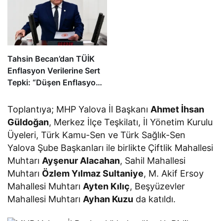
Tahsin Becan’dan TÜİK
Enflasyon Verilerine Sert
Tepki: “Düşen Enflasyon
Değil, Vatandaşın
Geleceğe Dair Umudu”
Toplantıya; MHP Yalova İl Başkanı
Ahmet İhsan
Güldoğan
, Merkez İlçe Teşkilatı, İl Yönetim Kurulu
Üyeleri, Türk Kamu-Sen ve Türk Sağlık-Sen
Yalova Şube Başkanları ile birlikte Çiftlik Mahallesi
Muhtarı
Ayşenur Alacahan
, Sahil Mahallesi
Muhtarı
Özlem Yılmaz Sultaniye
, M. Akif Ersoy
Mahallesi Muhtarı
Ayten Kılıç
, Beşyüzevler
Mahallesi Muhtarı
Ayhan Kuzu
da katıldı.