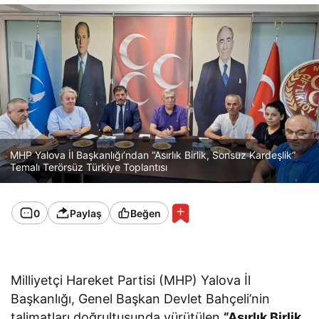
MHP Yalova İl Başkanlığı’ndan “Asırlık Birlik, Sonsuz Kardeşlik”
Temalı Terörsüz Türkiye Toplantısı
0
Paylaş
Beğen
Milliyetçi Hareket Partisi (MHP) Yalova İl
Başkanlığı, Genel Başkan Devlet Bahçeli’nin
talimatları doğrultusunda yürütülen
“Asırlık Birlik,