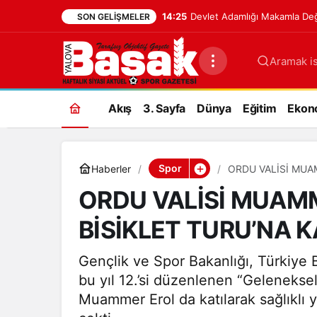
14:25
Devlet Adamlığı Makamla Değil
SON GELIŞMELER
Aramak is
Akış
3. Sayfa
Dünya
Eğitim
Ekon
Spor
Haberler
ORDU VALİSİ MUAM
ORDU VALİSİ MUAMM
BİSİKLET TURU’NA K
Gençlik ve Spor Bakanlığı, Türkiye Bi
bu yıl 12.’si düzenlenen “Geleneksel
Muammer Erol da katılarak sağlıklı 