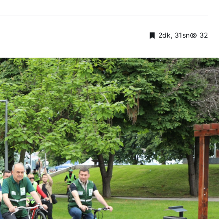
2dk, 31sn
32