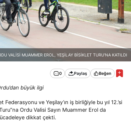
DU VALİSİ MUAMMER EROL, YEŞİLAY BİSİKLET TURU’NA KATILDI
0
Paylaş
Beğen
Ordu’dan büyük ilgi
 Federasyonu ve Yeşilay’ın iş birliğiyle bu yıl 12.’si
 Turu”na Ordu Valisi Sayın Muammer Erol da
mücadeleye dikkat çekti.