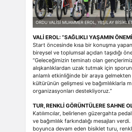
ORDU VALİSİ MUAMMER EROL, YEŞİLAY BİSİKLET
VALİ EROL: “SAĞLIKLI YAŞAMIN ÖNE
Start öncesinde kısa bir konuşma yapan
bireysel ve toplumsal açıdan taşıdığı ön
“Geleceğimizin teminatı olan gençlerimize
alışkanlıklardan uzak tutmak için sporu
anlamlı etkinliğinde bir araya gelmek
kültürünün gelişmesi ve bağımlılıklarla m
organizasyonları destekliyoruz.”
TUR, RENKLİ GÖRÜNTÜLERE SAHNE O
Katılımcılar, belirlenen güzergahta peda
ve bağımlılık farkındalığı mesajları verd
boyunca devam eden bisiklet turu, renkl