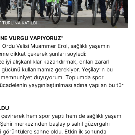
 TURU’NA KATILDI
MİNE VURGU YAPIYORUZ”
 Ordu Valisi Muammer Erol, sağlıklı yaşamın
eme dikkat çekerek şunları söyledi:
 iyi alışkanlıklar kazandırmak, onları zararlı
n gücünü kullanmamız gerekiyor. Yeşilay’ın bu
ten memnuniyet duyuyorum. Toplumda spor
ücadelenin yaygınlaştırılması adına yapılan bu tür
LDU
l çevirerek hem spor yaptı hem de sağlıklı yaşam
i. Şehir merkezinden başlayıp sahil güzergahı
i görüntülere sahne oldu. Etkinlik sonunda