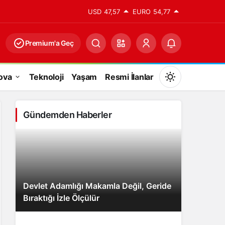
USD
47,57
EURO
54,77
Premium'a Geç
ova
Teknoloji
Yaşam
Resmi İlanlar
Mod
değiştir
Gündemden Haberler
Gündüz Modu
Gündüz modunu seçin.
Devlet Adamlığı Makamla Değil, Geride
Gece Modu
Bıraktığı İzle Ölçülür
Gece modunu seçin.