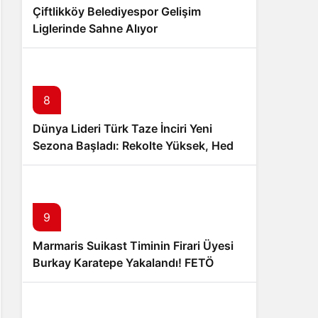
Çiftlikköy Belediyespor Gelişim
Liglerinde Sahne Alıyor
8
Dünya Lideri Türk Taze İnciri Yeni
Sezona Başladı: Rekolte Yüksek, Hedef
100 Milyon Dolar İhracat
9
Marmaris Suikast Timinin Firari Üyesi
Burkay Karatepe Yakalandı! FETÖ
Şüphelisi Adliyeye Sevk Edildi