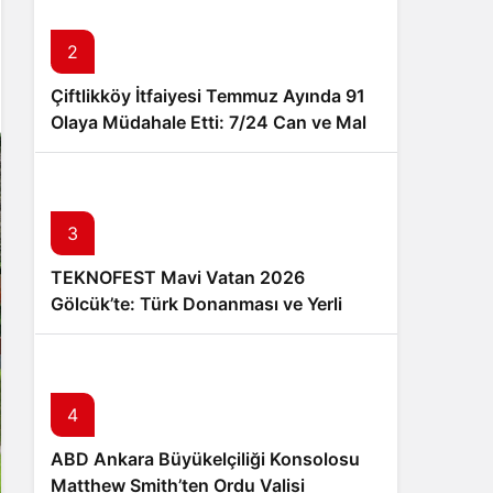
Sistem Modu
Sistem modunu seçin.
2
Çiftlikköy İtfaiyesi Temmuz Ayında 91
Olaya Müdahale Etti: 7/24 Can ve Mal
Güvenliği İçin Görev Başında
3
TEKNOFEST Mavi Vatan 2026
Gölcük’te: Türk Donanması ve Yerli
Teknoloji 20-23 Ağustos’ta Buluşuyor
4
ABD Ankara Büyükelçiliği Konsolosu
Matthew Smith’ten Ordu Valisi