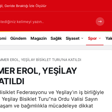
, Geride Bıraktığı İzle Ölçülür
tediğiniz kelimeyi yazın..
omi
Gündem
Magazin
Sağlık
Siyaset
Spor
Yal
MER EROL, YEŞİLAY BİSİKLET TURU’NA KATILDI
ER EROL, YEŞİLAY
ATILDI
siklet Federasyonu ve Yeşilay’ın iş birliğiyle
 Yeşilay Bisiklet Turu”na Ordu Valisi Sayın
yaşam ve bağımlılıkla mücadeleye dikkat