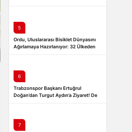
Muammer Erol’a Ziyaret
5
Ordu, Uluslararası Bisiklet Dünyasını
Ağırlamaya Hazırlanıyor: 32 Ülkeden
24 Profesyonel Takım Karadeniz’de
Pedal Çevirecek
6
Trabzonspor Başkanı Ertuğrul
Doğan’dan Turgut Aydın’a Ziyaret! Dev
İş Birliği Sinyali Mi?
7