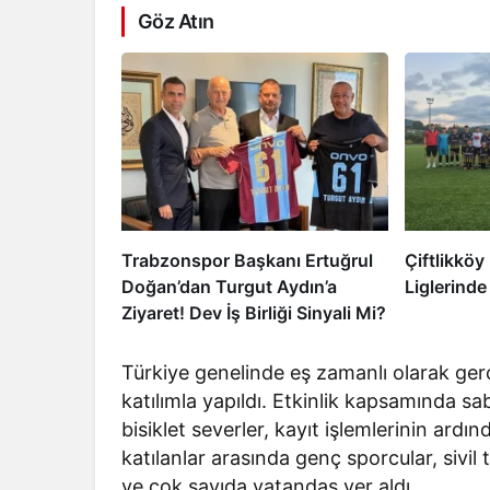
Göz Atın
Trabzonspor Başkanı Ertuğrul
Çiftlikköy
Doğan’dan Turgut Aydın’a
Liglerinde
Ziyaret! Dev İş Birliği Sinyali Mi?
Türkiye genelinde eş zamanlı olarak gerç
katılımla yapıldı. Etkinlik kapsamında s
bisiklet severler, kayıt işlemlerinin ardın
katılanlar arasında genç sporcular, sivil 
ve çok sayıda vatandaş yer aldı.