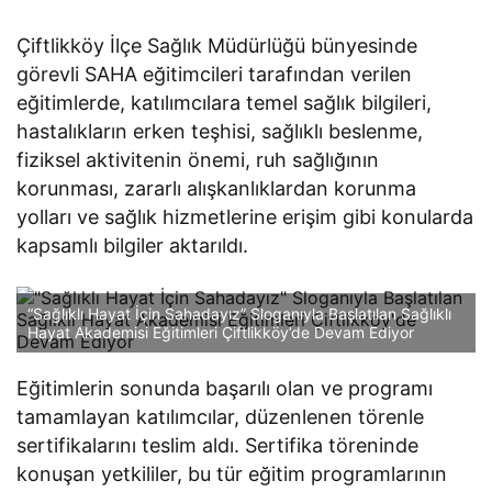
MOBİL UYGULAMASI
HİZMETTE
Çiftlikköy İlçe Sağlık Müdürlüğü bünyesinde
görevli SAHA eğitimcileri tarafından verilen
eğitimlerde, katılımcılara temel sağlık bilgileri,
hastalıkların erken teşhisi, sağlıklı beslenme,
fiziksel aktivitenin önemi, ruh sağlığının
korunması, zararlı alışkanlıklardan korunma
yolları ve sağlık hizmetlerine erişim gibi konularda
kapsamlı bilgiler aktarıldı.
“Sağlıklı Hayat İçin Sahadayız” Sloganıyla Başlatılan Sağlıklı
Hayat Akademisi Eğitimleri Çiftlikköy’de Devam Ediyor
Eğitimlerin sonunda başarılı olan ve programı
tamamlayan katılımcılar, düzenlenen törenle
sertifikalarını teslim aldı. Sertifika töreninde
konuşan yetkililer, bu tür eğitim programlarının