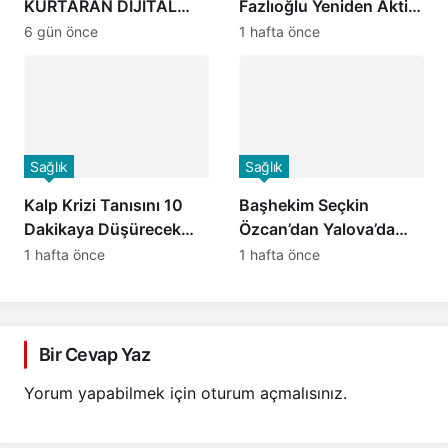
KURTARAN DİJİTAL
Fazlıoğlu Yeniden Aktif
DEVRİM: “HAYAT 112”
International Hospital
6 gün önce
1 hafta önce
MOBİL UYGULAMASI
Yalova Hastanesi’nde
HİZMETTE
Göreve Başladı
Sağlık
Sağlık
Kalp Krizi Tanısını 10
Başhekim Seçkin
Dakikaya Düşürecek
Özcan’dan Yalova’da
Yerli Proje! Dünyada Bir
Kurumlar Arası İş Birliği
1 hafta önce
1 hafta önce
İlk Olacak MikroRNA
Ziyaretleri
Tabanlı Biyosensör
Geliştirildi
Bir Cevap Yaz
Yorum yapabilmek için
oturum açmalısınız
.