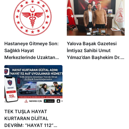
Hastaneye Gitmeye Son:
Yalova Başak Gazetesi
Sağlıklı Hayat
İmtiyaz Sahibi Umut
Merkezlerinde Uzaktan
Yılmaz’dan Başhekim Dr.
Görüşme Dönemi Başladı
Öğr. Üyesi Seçkin Özcan’a
Hayırlı Olsun Ziyareti
TEK TUŞLA HAYAT
KURTARAN DİJİTAL
DEVRİM: “HAYAT 112”