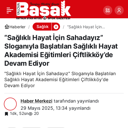
“Sağlıklı Hayat İçin
0
Paylaş
Sahadayız” Sloganıyla
Sağlık
Haberler
“Sağlıklı Hayat İçin
Sahadayız” Sloganıyla
“Sağlıklı Hayat İçin Sahadayız”
Başlatılan Sağlıklı Hayat
Başlatılan Sağlıklı Hayat
Akademisi Eğitimleri
Sloganıyla Başlatılan Sağlıklı Hayat
Çiftlikköy’de Devam Ediyor
Akademisi Eğitimleri Çiftlikköy’de
Akademisi Eğitimleri
Devam Ediyor
Çiftlikköy’de Devam
"Sağlıklı Hayat İçin Sahadayız" Sloganıyla Başlatılan
Sağlıklı Hayat Akademisi Eğitimleri Çiftlikköy'de
Devam Ediyor
Ediyor
Haber Merkezi
tarafından yayınlandı
29 Mayıs 2025, 13:34
yayınlandı
1dk, 52sn
20