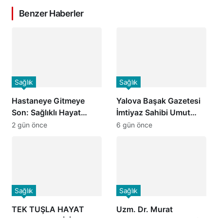
Benzer Haberler
Sağlık
Sağlık
Hastaneye Gitmeye
Yalova Başak Gazetesi
Son: Sağlıklı Hayat
İmtiyaz Sahibi Umut
Merkezlerinde Uzaktan
Yılmaz’dan Başhekim
2 gün önce
6 gün önce
Görüşme Dönemi
Dr. Öğr. Üyesi Seçkin
Başladı
Özcan’a Hayırlı Olsun
Ziyareti
Sağlık
Sağlık
TEK TUŞLA HAYAT
Uzm. Dr. Murat