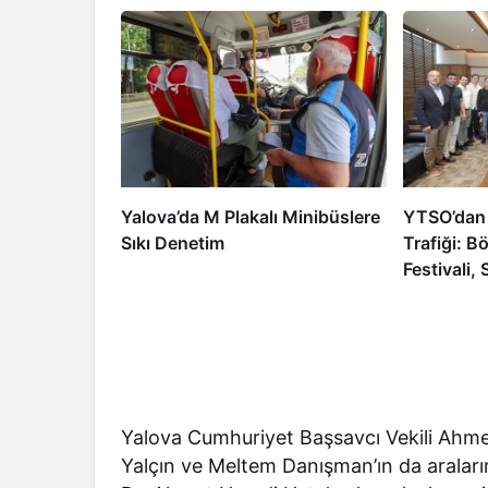
Yalova’da M Plakalı Minibüslere
YTSO’dan
Sıkı Denetim
Trafiği: Bö
Festivali,
ve 2050 
Yatırıldı
Yalova Cumhuriyet Başsavcı Vekili Ahmet
Yalçın ve Meltem Danışman’ın da aralar