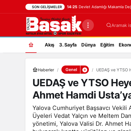
14:25
Devlet Adamlığı Makamla Değil
SON GELIŞMELER
Aramak is
Akış
3. Sayfa
Dünya
Eğitim
Ekon
Genel
Haberler
UEDAŞ ve YTSO Hey
Ziyareti
UEDAŞ ve YTSO Heyeti
Ahmet Hamdi Usta’ya 
Yalova Cumhuriyet Başsavcı Vekili 
Üyeleri Vedat Yalçın ve Meltem Da
yönetimi, Yalova Valisi Dr. Ahmet Ha