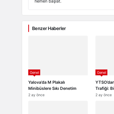
hemen başlat.
Benzer Haberler
Genel
Genel
Yalova’da M Plakalı
YTSO’dan
Minibüslere Sıkı Denetim
Trafiği: B
Festivali
2 ay önce
2 ay önce
ve 2050 
Yatırıldı