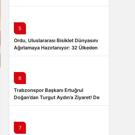
Muammer Erol’a Ziyaret
5
Ordu, Uluslararası Bisiklet Dünyasını
Ağırlamaya Hazırlanıyor: 32 Ülkeden
24 Profesyonel Takım Karadeniz’de
Pedal Çevirecek
6
Trabzonspor Başkanı Ertuğrul
Doğan’dan Turgut Aydın’a Ziyaret! Dev
İş Birliği Sinyali Mi?
7