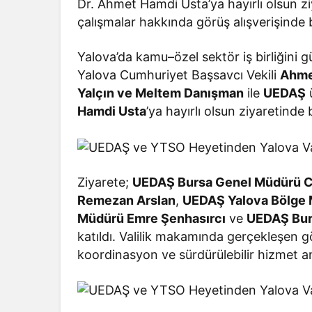
Dr. Ahmet Hamdi Usta’ya hayırlı olsun z
çalışmalar hakkında görüş alışverişinde 
Yalova’da kamu–özel sektör iş birliğini gü
Yalova Cumhuriyet Başsavcı Vekili
Ahme
Yalçın ve Meltem Danışman
ile
UEDAŞ
ü
Hamdi Usta
’ya hayırlı olsun ziyaretinde
Ziyarete;
UEDAŞ Bursa Genel Müdürü C
Remezan Arslan
,
UEDAŞ Yalova Bölge 
Müdürü Emre Şenhasırcı
ve
UEDAŞ Burs
katıldı. Valilik makamında gerçekleşen g
koordinasyon ve sürdürülebilir hizmet anl