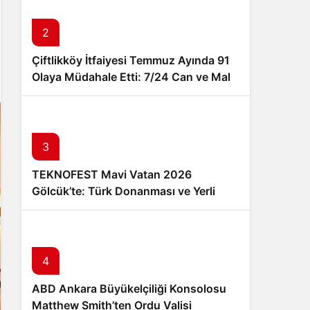
Sistem Modu
Sistem modunu seçin.
2
Çiftlikköy İtfaiyesi Temmuz Ayında 91
Olaya Müdahale Etti: 7/24 Can ve Mal
Güvenliği İçin Görev Başında
3
TEKNOFEST Mavi Vatan 2026
Gölcük’te: Türk Donanması ve Yerli
Teknoloji 20-23 Ağustos’ta Buluşuyor
4
ABD Ankara Büyükelçiliği Konsolosu
Matthew Smith’ten Ordu Valisi