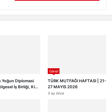
Genel
 Yoğun Diplomasi
TÜRK MUTFAĞI HAFTASI | 21-
ölgesel İş Birliği, Kivi
27 MAYIS 2026
, Sektörel Buluşmalar
3 ay önce
Vizyonu Masaya