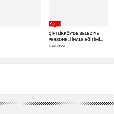
Genel
ÇİFTLİKKÖY’DE BELEDİYE
PERSONELİ İHALE EĞİTİMİ
ALDI
4 ay önce