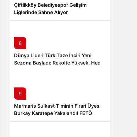
Çiftlikköy Belediyespor Gelişim
Liglerinde Sahne Alıyor
8
Dünya Lideri Türk Taze İnciri Yeni
Sezona Başladı: Rekolte Yüksek, Hedef
100 Milyon Dolar İhracat
9
Marmaris Suikast Timinin Firari Üyesi
Burkay Karatepe Yakalandı! FETÖ
Şüphelisi Adliyeye Sevk Edildi