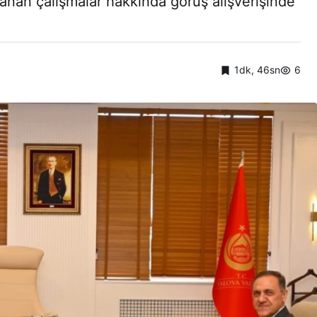
anan çalışmalar hakkında görüş alışverişinde
1dk, 46sn
6