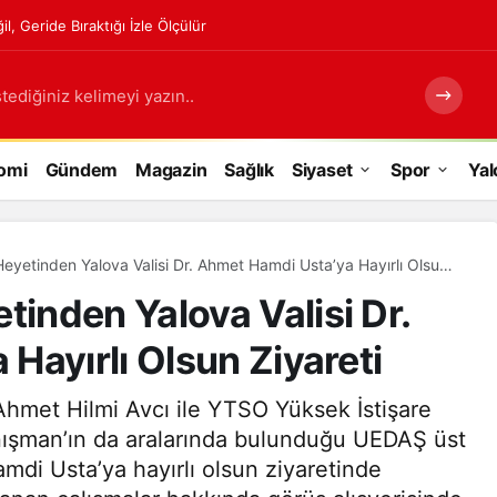
, Geride Bıraktığı İzle Ölçülür
tediğiniz kelimeyi yazın..
omi
Gündem
Magazin
Sağlık
Siyaset
Spor
Yal
etinden Yalova Valisi Dr. Ahmet Hamdi Usta’ya Hayırlı Olsun
nden Yalova Valisi Dr.
Hayırlı Olsun Ziyareti
Ahmet Hilmi Avcı ile YTSO Yüksek İstişare
nışman’ın da aralarında bulunduğu UEDAŞ üst
mdi Usta’ya hayırlı olsun ziyaretinde