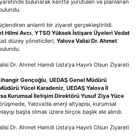
iyaretinde bulunarak kentte yürütülen ve planlanan
bulundu.
çlendiren anlamlı bir ziyaret gerçekleştirildi.
t Hilmi Avcı
,
YTSO Yüksek İstişare Üyeleri Vedat
st düzey yöneticileri,
Yalova Valisi Dr. Ahmet
 bulundu.
ihangir Gençoğlu
,
UEDAŞ Genel Müdürü
Müdürü Yücel Karadeniz
,
UEDAŞ Yalova İl
a Kurumsal İletişim Direktörü Yusuf Ziya Yüce
örüşmede, Yalova’da enerji altyapısı, kurumsal
ayışı başta olmak üzere birçok başlık ele alındı.