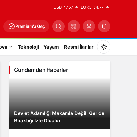
USD
47,57
EURO
54,77
Premium'a Geç
ova
Teknoloji
Yaşam
Resmi İlanlar
Mod
değiştir
Gündemden Haberler
Gündüz Modu
Gündüz modunu seçin.
Devlet Adamlığı Makamla Değil, Geride
Gece Modu
Bıraktığı İzle Ölçülür
Gece modunu seçin.