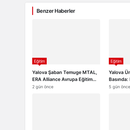
Benzer Haberler
Eğitim
Eğitim
Yalova Şaban Temuge MTAL,
Yalova Ün
ERA Alliance Avrupa Eğitim
Basında: 
Ağına Katıldı
Geleceğe
2 gün önce
5 gün önc