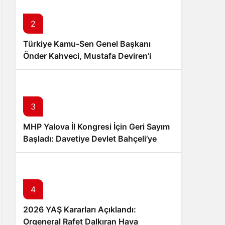
Sistem Modu
Sistem modunu seçin.
2
Türkiye Kamu-Sen Genel Başkanı
Önder Kahveci, Mustafa Deviren’i
Genel Merkezde Kabul Etti
3
MHP Yalova İl Kongresi İçin Geri Sayım
Başladı: Davetiye Devlet Bahçeli’ye
Takdim Edildi
4
2026 YAŞ Kararları Açıklandı:
Orgeneral Rafet Dalkıran Hava