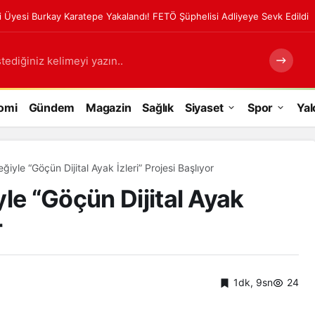
ri Üyesi Burkay Karatepe Yakalandı! FETÖ Şüphelisi Adliyeye Sevk Edildi
tediğiniz kelimeyi yazın..
omi
Gündem
Magazin
Sağlık
Siyaset
Spor
Yal
ğiyle “Göçün Dijital Ayak İzleri” Projesi Başlıyor
le “Göçün Dijital Ayak
r
1dk, 9sn
24