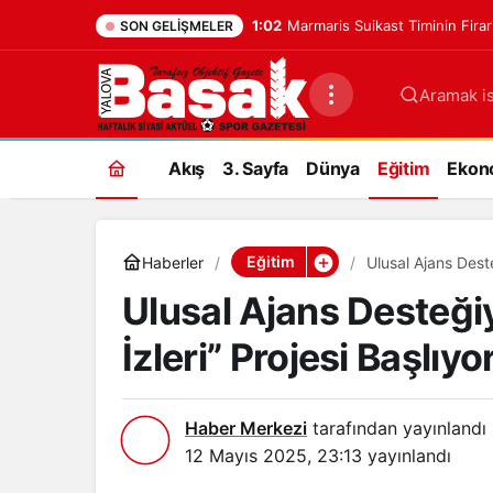
1:02
Marmaris Suikast Timinin Fira
SON GELIŞMELER
Aramak is
Akış
3. Sayfa
Dünya
Eğitim
Ekon
Eğitim
Haberler
Ulusal Ajans Deste
Ulusal Ajans Desteğiy
İzleri” Projesi Başlıyo
Haber Merkezi
tarafından yayınlandı
12 Mayıs 2025, 23:13
yayınlandı