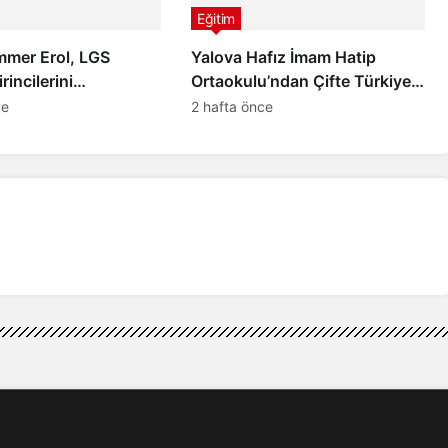
Eğitim
mmer Erol, LGS
Yalova Hafız İmam Hatip
rincilerini
Ortaokulu’ndan Çifte Türkiye
a Ağırladı
Birinciliği! YKS 2026 ve LGS’de
ce
2 hafta önce
Büyük Başarı