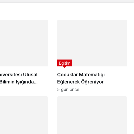
Eğitim
iversitesi Ulusal
Çocuklar Matematiği
Bilimin Işığında
Eğlenerek Öğreniyor
 Güçlü Adımlar
e
5 gün önce