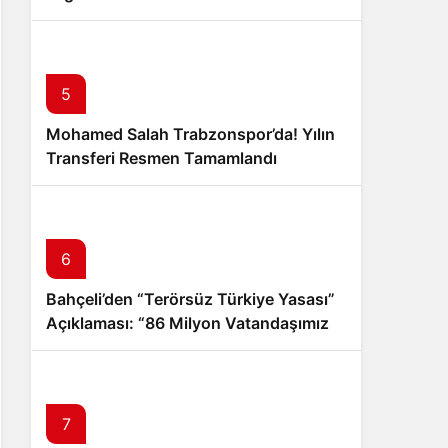
Kuvvetleri Komutanı Oldu
5
Mohamed Salah Trabzonspor’da! Yılın
Transferi Resmen Tamamlandı
6
Bahçeli’den “Terörsüz Türkiye Yasası”
Açıklaması: “86 Milyon Vatandaşımız
Kazandı”
7