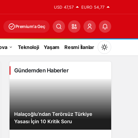
USD
47,57
EURO
54,77
Premium'a Geç
ova
Teknoloji
Yaşam
Resmi İlanlar
Mod
değiştir
Gündemden Haberler
Gündüz Modu
Gündüz modunu seçin.
Halaçoğlu’ndan Terörsüz Türkiye
Gece Modu
Yasası İçin 10 Kritik Soru
Gece modunu seçin.