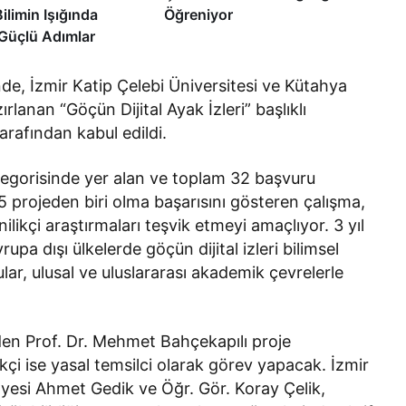
ilimin Işığında
Öğreniyor
Güçlü Adımlar
de, İzmir Katip Çelebi Üniversitesi ve Kütahya
rlanan “Göçün Dijital Ayak İzleri” başlıklı
tarafından kabul edildi.
tegorisinde yer alan ve toplam 32 başvuru
projeden biri olma başarısını gösteren çalışma,
ilikçi araştırmaları teşvik etmeyi amaçlıyor. 3 yıl
a dışı ülkelerde göçün dijital izleri bilimsel
ular, ulusal ve uluslararası akademik çevrelerle
den Prof. Dr. Mehmet Bahçekapılı proje
kçi ise yasal temsilci olarak görev yapacak. İzmir
Üyesi Ahmet Gedik ve Öğr. Gör. Koray Çelik,