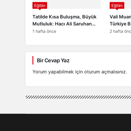
Eğitim
Eğitim
Tatilde Kısa Buluşma, Büyük
Vali Mua
Mutluluk: Hacı Ali Saruhan
Türkiye Bi
İlkokulu ve Ortaokulu’ndan
Makamınd
1 hafta önce
2 hafta ön
Öğrencilere Anlamlı Yaz Tatili
Etkinliği
Bir Cevap Yaz
Yorum yapabilmek için
oturum açmalısınız
.