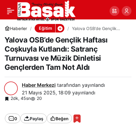
Yalova OSB’de Gençlik
0
Paylaş
Haftası Coşkuyla
Eğitim
Haberler
Yalova OSB’de Gençlik
Haftası Coşkuyla Kutlandı:
Yalova OSB’de Gençlik Haftası
Satranç Turnuvası ve Müzik
Kutlandı: Satranç
Dinletisi Gençlerden Tam
Coşkuyla Kutlandı: Satranç
Not Aldı
Turnuvası ve Müzik Dinletisi
Turnuvası ve Müzik
Gençlerden Tam Not Aldı
Dinletisi Gençlerden Tam
Haber Merkezi
tarafından yayınlandı
Not Aldı
21 Mayıs 2025, 18:09
yayınlandı
2dk, 45sn
20
0
Paylaş
Beğen