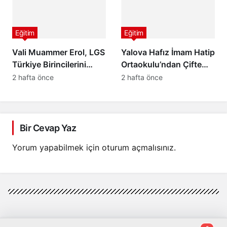
Eğitim
Eğitim
Vali Muammer Erol, LGS
Yalova Hafız İmam Hatip
Türkiye Birincilerini
Ortaokulu’ndan Çifte
Makamında Ağırladı
Türkiye Birinciliği! YKS
2 hafta önce
2 hafta önce
2026 ve LGS’de Büyük
Başarı
Bir Cevap Yaz
Yorum yapabilmek için
oturum açmalısınız
.