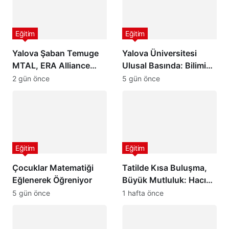
Eğitim
Eğitim
Yalova Şaban Temuge
Yalova Üniversitesi
MTAL, ERA Alliance
Ulusal Basında: Bilimin
Avrupa Eğitim Ağına
Işığında Geleceğe Güçlü
2 gün önce
5 gün önce
Katıldı
Adımlar
Eğitim
Eğitim
Çocuklar Matematiği
Tatilde Kısa Buluşma,
Eğlenerek Öğreniyor
Büyük Mutluluk: Hacı
Ali Saruhan İlkokulu ve
5 gün önce
1 hafta önce
Ortaokulu’ndan
Öğrencilere Anlamlı Yaz
Tatili Etkinliği