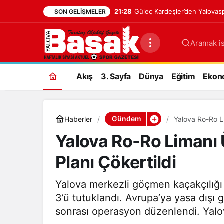
21:28
Güleç Kardeşler’den Yalovasp
SON GELIŞMELER
Aramak is
Akış
3. Sayfa
Dünya
Eğitim
Ekon
Gündem
Haberler
Yalova Ro-Ro Li
Yalova Ro-Ro Limanı
Planı Çökertildi
Yalova merkezli göçmen kaçakçılığı
3’ü tutuklandı. Avrupa’ya yasa dışı 
sonrası operasyon düzenlendi. Yalo