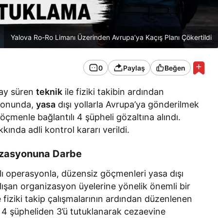
Yalova Ro-Ro Limanı Üzerinden Avrupa’ya Kaçış Planı Çökertildi
0
Paylaş
Beğen
 ay süren
teknik
ile fiziki takibin ardından
yonunda,
yasa
dışı yollarla Avrupa’ya gönderilmek
çmenle bağlantılı 4 şüpheli gözaltına alındı.
kında adli kontrol kararı verildi.
nizasyonuna Darbe
lı operasyonla, düzensiz göçmenleri yasa dışı
alışan organizasyon üyelerine yönelik önemli bir
e fiziki takip çalışmalarının ardından düzenlenen
4 şüpheliden 3’ü tutuklanarak cezaevine