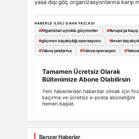
yasa dışı göç organizasyonlarına karşı 
HABERLE ILGILI DAHA FAZLASI
#
Afganistan uyruklu göçmenler
#
Avrupa’ya kaçış 
#
göçmen kaçakçılığı operasyonu
#
insan kaçakçılı
#
Yalova jandarma
#
Yalova operasyon
#
Yalova
Tamamen Ücretsiz Olarak
Bültenimize Abone Olabilirsin
Yeni haberlerden haberdar olmak için fırs
kaçırma ve ücretsiz e-posta aboneliğini
hemen başlat.
Benzer Haberler