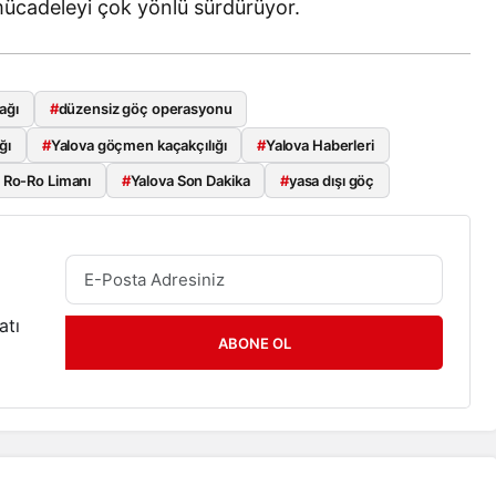
mücadeleyi çok yönlü sürdürüyor.
ağı
#
düzensiz göç operasyonu
ğı
#
Yalova göçmen kaçakçılığı
#
Yalova Haberleri
 Ro-Ro Limanı
#
Yalova Son Dakika
#
yasa dışı göç
atı
ABONE OL