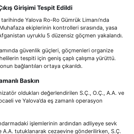
kış Girişimi Tespit Edildi
5 tarihinde Yalova Ro-Ro Gümrük Limanı’nda
uhafaza ekiplerinin kontrolleri sırasında, yasa
n Afganistan uyruklu 5 düzensiz göçmen yakalandı.
amında güvenlik güçleri, göçmenleri organize
lilerin tespiti için geniş çaplı çalışma yürüttü.
un bağlantıları ortaya çıkarıldı.
Zamanlı Baskın
atör oldukları değerlendirilen S.Ç., O.Ç., A.A. ve
 Kocaeli ve Yalova’da eş zamanlı operasyon
ndarmadaki işlemlerinin ardından adliyeye sevk
e A.A. tutuklanarak cezaevine gönderilirken, S.Ç.