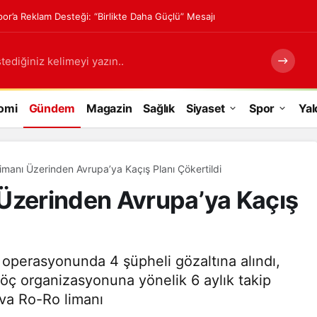
or’a Reklam Desteği: “Birlikte Daha Güçlü” Mesajı
tediğiniz kelimeyi yazın..
omi
Gündem
Magazin
Sağlık
Siyaset
Spor
Yal
manı Üzerinden Avrupa’ya Kaçış Planı Çökertildi
 Üzerinden Avrupa’ya Kaçış
 operasyonunda 4 şüpheli gözaltına alındı,
göç organizasyonuna yönelik 6 aylık takip
va Ro-Ro limanı