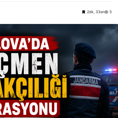
2dk, 33sn
5