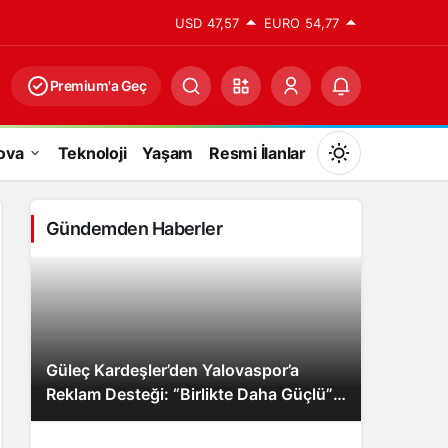
USD
47,57
EURO
54,77
Premium'a Geç
ova
Teknoloji
Yaşam
Resmi İlanlar
Mod
değiştir
Gündemden Haberler
Gündüz Modu
Gündüz modunu seçin.
Güleç Kardeşler’den Yalovaspor’a
Gece Modu
Reklam Desteği: “Birlikte Daha Güçlü”
Gece modunu seçin.
Mesajı