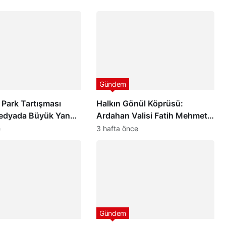
Gündem
 Park Tartışması
Halkın Gönül Köprüsü:
edyada Büyük Yankı
Ardahan Valisi Fatih Mehmet
ı
Çiçekli
e
3 hafta önce
Gündem