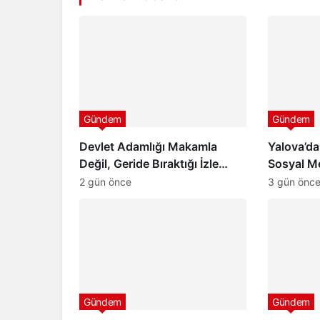
Gündem
Gündem
Devlet Adamlığı Makamla
Yalova’da
Değil, Geride Bıraktığı İzle
Sosyal M
Ölçülür
Uyandırd
2 gün önce
3 gün önc
Gündem
Gündem