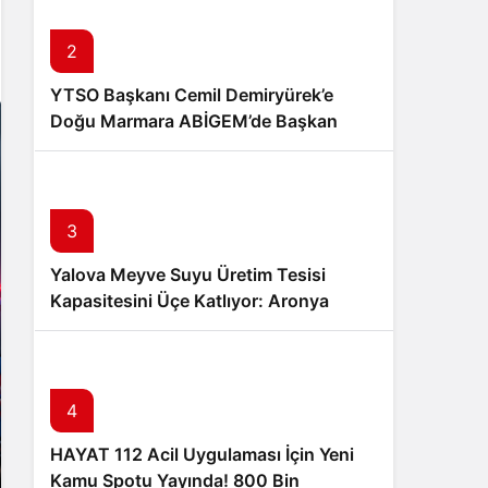
Sistem Modu
Sistem modunu seçin.
2
YTSO Başkanı Cemil Demiryürek’e
Doğu Marmara ABİGEM’de Başkan
Yardımcılığı Görevi
3
Yalova Meyve Suyu Üretim Tesisi
Kapasitesini Üçe Katlıyor: Aronya
Üreticisine Büyük Destek
4
HAYAT 112 Acil Uygulaması İçin Yeni
Kamu Spotu Yayında! 800 Bin