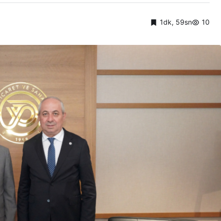
1dk, 59sn
10