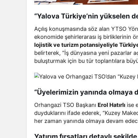
“Yalova Türkiye’nin yükselen de
Açılış konuşmasında söz alan YTSO Yön
ekonomide şehirlerarası iş birliklerinin 
lojistik ve turizm potansiyeliyle Türki
belirterek, “İş dünyasına yeni pazarlar aç
buluşturmak için bu tür toplantılara büy
“Üyelerimizin yanında olmaya 
Orhangazi TSO Başkanı
Erol Hatırlı
ise 
duyduklarını ifade ederek, “Kuzey Makedon
her zaman yanında olmaya devam edece
Yatırım fırsatları detaylı şekilde 