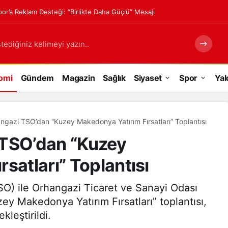
or’a Reklam Desteği: “Birlikte Daha Güçlü” Mesajı
tediğiniz kelimeyi yazın..
omi
Gündem
Magazin
Sağlık
Siyaset
Spor
Yal
ngazi TSO’dan “Kuzey Makedonya Yatırım Fırsatları” Toplantısı
 TSO’dan “Kuzey
satları” Toplantısı
SO) ile Orhangazi Ticaret ve Sanayi Odası
ey Makedonya Yatırım Fırsatları” toplantısı,
kleştirildi.