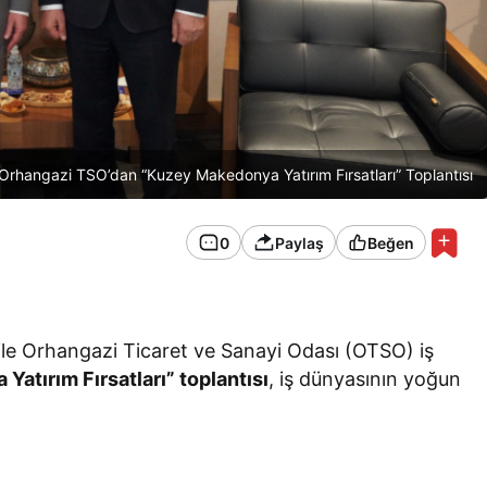
Orhangazi TSO’dan “Kuzey Makedonya Yatırım Fırsatları” Toplantısı
0
Paylaş
Beğen
ile Orhangazi Ticaret ve Sanayi Odası (OTSO) iş
atırım Fırsatları” toplantısı
, iş dünyasının yoğun