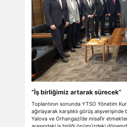
“İş birliğimiz artarak sürecek”
Toplantının sonunda YTSO Yönetim Kur
ağırlayarak karşılıklı görüş alışverişin
Yalova ve Orhangazi’de misafir etmekten
arasındaki iş birliği önümüzdeki döne