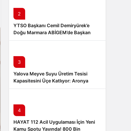
Sistem Modu
Sistem modunu seçin.
2
YTSO Başkanı Cemil Demiryürek’e
Doğu Marmara ABİGEM’de Başkan
Yardımcılığı Görevi
3
Yalova Meyve Suyu Üretim Tesisi
Kapasitesini Üçe Katlıyor: Aronya
Üreticisine Büyük Destek
4
HAYAT 112 Acil Uygulaması İçin Yeni
Kamu Spotu Yayında! 800 Bin