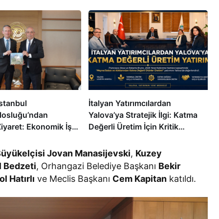
stanbul
İtalyan Yatırımcılardan
losluğu’ndan
Yalova’ya Stratejik İlgi: Katma
iyaret: Ekonomik İş
Değerli Üretim İçin Kritik
Yatırım Fırsatları
Görüşme
ırıldı
üyükelçisi Jovan Manasijevski
,
Kuzey
l Bedzeti
, Orhangazi Belediye Başkanı
Bekir
ol Hatırlı
ve Meclis Başkanı
Cem Kapitan
katıldı.