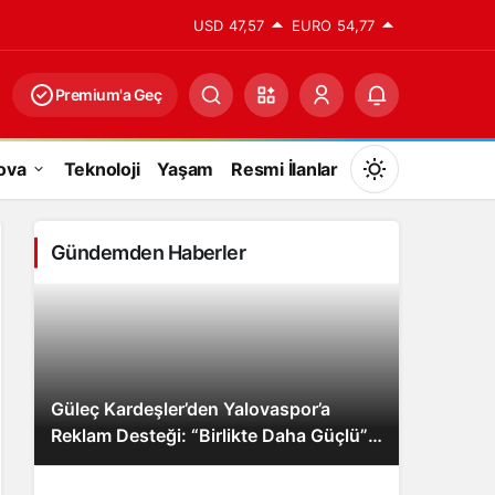
USD
47,57
EURO
54,77
Premium'a Geç
ova
Teknoloji
Yaşam
Resmi İlanlar
Mod
değiştir
Gündemden Haberler
Gündüz Modu
Gündüz modunu seçin.
Güleç Kardeşler’den Yalovaspor’a
Gece Modu
Reklam Desteği: “Birlikte Daha Güçlü”
Gece modunu seçin.
Mesajı