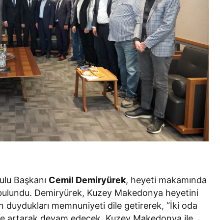
ulu Başkanı
Cemil Demiryürek
, heyeti makamında
de bulundu. Demiryürek, Kuzey Makedonya heyetini
 duydukları memnuniyeti dile getirerek, “İki oda
mde artarak devam edecek. Kuzey Makedonya ile