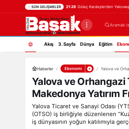
21:28
Güleç Kardeşler’den Yalovasp
SON GELIŞMELER
Aramak is
Akış
3. Sayfa
Dünya
Eğitim
Ekon
Ekonomi
Haberler
Yalova ve Orha
Yalova ve Orhangazi
Makedonya Yatırım Fır
Yalova Ticaret ve Sanayi Odası (YT
(OTSO) iş birliğiyle düzenlenen “Kuz
iş dünyasının yoğun katılımıyla gerçe