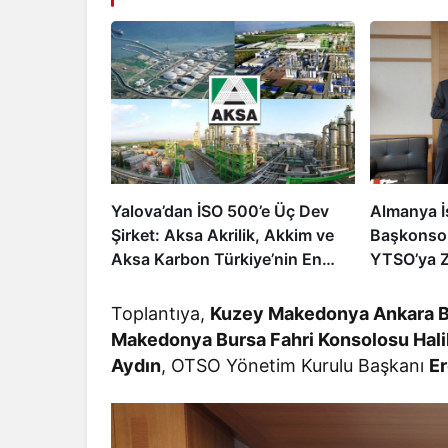
Yalova’dan İSO 500’e Üç Dev
Almanya İ
Şirket: Aksa Akrilik, Akkim ve
Başkonso
Aksa Karbon Türkiye’nin En
YTSO’ya Z
Büyükleri Arasında
Birliği ve 
Masaya Yat
Toplantıya,
Kuzey Makedonya Ankara B
Makedonya Bursa Fahri Konsolosu Hali
Aydın
, OTSO Yönetim Kurulu Başkanı
Er