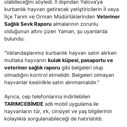
kolaylıkla sorgulanabileceği de hatırlatıldı.
Dişi Damızlıkların Kesimi Yasak
Sürdürülebilir hayvancılık açısından
gebe veya
damızlık niteliği taşıyan dişi hayvanların
kurbanlık olarak kesilmesinin yasak olduğuna
dikkat çeken İl Müdürü Yaman, yalnızca “damızlık
değeri yoktur” ibareli veteriner raporu olan dişi
hayvanların kurbanlık olarak
değerlendirilebileceğini vurguladı.
Sağlıklı Hayvan Seçimi İçin Uyarılar
Kurbanlık hayvan seçiminde dikkat edilmesi
gereken hususlar şu şekilde sıralandı:
Çok zayıf olan,
Yüksek ateş, öksürük, nefes darlığı, kanlı ishal