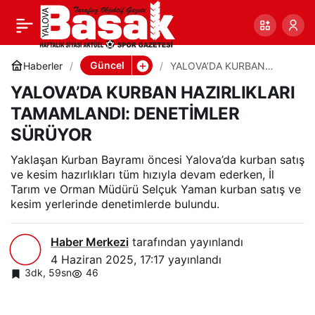
YALOVA’DA KURBAN
0
Paylaş
HAZIRLIKLARI
Güncel
Haberler
YALOVA’DA KURBAN
HAZIRLIKLARI
YALOVA’DA KURBAN HAZIRLIKLARI
TAMAMLANDI:
TAMAMLANDI:
DENETİMLER SÜRÜYOR
TAMAMLANDI: DENETİMLER
SÜRÜYOR
DENETİMLER SÜRÜYOR
Yaklaşan Kurban Bayramı öncesi Yalova’da kurban satış
ve kesim hazırlıkları tüm hızıyla devam ederken, İl
Tarım ve Orman Müdürü Selçuk Yaman kurban satış ve
kesim yerlerinde denetimlerde bulundu.
Haber Merkezi
tarafından yayınlandı
4 Haziran 2025, 17:17
yayınlandı
3dk, 59sn
46
YALOVA'DA KURBAN HAZIRLIKLARI TAMAMLANDI:
DENETİMLER SÜRÜYOR