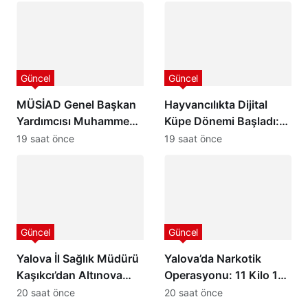
Güncel
Güncel
MÜSİAD Genel Başkan
Hayvancılıkta Dijital
Yardımcısı Muhammed
Küpe Dönemi Başladı:
Selim Başdemir’den
GEKİS İlk Kez Kars’ta
19 saat önce
19 saat önce
Ordu Valisi Muammer
Uygulanıyor
Erol’a Ziyaret
Güncel
Güncel
Yalova İl Sağlık Müdürü
Yalova’da Narkotik
Kaşıkcı’dan Altınova
Operasyonu: 11 Kilo 185
Kaymakamı Göksu
Gram Uyuşturucu Ele
20 saat önce
20 saat önce
Bayram’a Hayırlı Olsun
Geçirildi, 2 Şüpheli