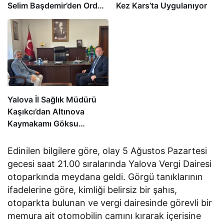
Selim Başdemir’den Ordu
Kez Kars’ta Uygulanıyor
Valisi Muammer Erol’a
Ziyaret
Yalova İl Sağlık Müdürü
Kaşıkcı’dan Altınova
Kaymakamı Göksu
Bayram’a Hayırlı Olsun
Ziyareti
Edinilen bilgilere göre, olay 5 Ağustos Pazartesi
gecesi saat 21.00 sıralarında Yalova Vergi Dairesi
otoparkında meydana geldi. Görgü tanıklarının
ifadelerine göre, kimliği belirsiz bir şahıs,
otoparkta bulunan ve vergi dairesinde görevli bir
memura ait otomobilin camını kırarak içerisine