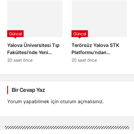
Ziyareti
Tutuklandı
Güncel
Güncel
Yalova Üniversitesi Tıp
Terörsüz Yalova STK
Fakültesi’nde Yeni
Platformu’ndan
Dönem Başlıyor:
“Terörsüz Türkiye”
20 saat önce
20 saat önce
Öğrenciler Eğitimlerine
Sürecine Tam Destek
Yalova’da Başlayacak
Bir Cevap Yaz
Yorum yapabilmek için
oturum açmalısınız
.