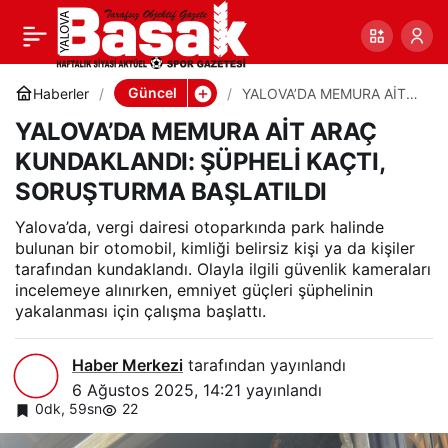
YALOVA’DA MEMURA
0
Paylaş
AİT ARAÇ
Güncel
Haberler
YALOVA’DA MEMURA AİT
ARAÇ KUNDAKLANDI:
YALOVA’DA MEMURA AİT ARAÇ
ŞÜPHELİ KAÇTI,
KUNDAKLANDI: ŞÜPHELİ
SORUŞTURMA BAŞLATILDI
KUNDAKLANDI: ŞÜPHELİ KAÇTI,
SORUŞTURMA BAŞLATILDI
KAÇTI, SORUŞTURMA
Yalova’da, vergi dairesi otoparkında park halinde
BAŞLATILDI
bulunan bir otomobil, kimliği belirsiz kişi ya da kişiler
tarafından kundaklandı. Olayla ilgili güvenlik kameraları
incelemeye alınırken, emniyet güçleri şüphelinin
yakalanması için çalışma başlattı.
Haber Merkezi
tarafından yayınlandı
6 Ağustos 2025, 14:21
yayınlandı
0dk, 59sn
22