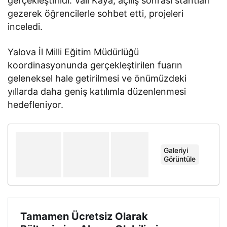
gerçekleştirildi. Vali Kaya, açılış sonrası stantları
gezerek öğrencilerle sohbet etti, projeleri
inceledi.
Yalova İl Milli Eğitim Müdürlüğü
koordinasyonunda gerçekleştirilen fuarın
geleneksel hale getirilmesi ve önümüzdeki
yıllarda daha geniş katılımla düzenlenmesi
hedefleniyor.
Galeriyi
+
Görüntüle
Tamamen Ücretsiz Olarak