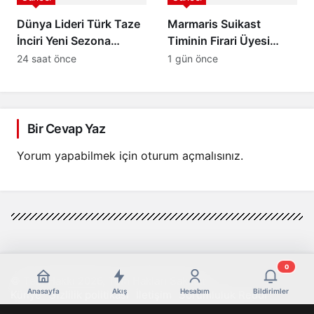
Dünya Lideri Türk Taze
Marmaris Suikast
İnciri Yeni Sezona
Timinin Firari Üyesi
Başladı: Rekolte
Burkay Karatepe
24 saat önce
1 gün önce
Yüksek, Hedef 100
Yakalandı! FETÖ
Milyon Dolar İhracat
Şüphelisi Adliyeye Sevk
Edildi
Bir Cevap Yaz
Yorum yapabilmek için
oturum açmalısınız
.
0
© Telif Hakkı 2026, Tüm Hakları Saklıdır
Anasayfa
Akış
Hesabım
Bildirimler
Künye
Gizlilik politikası
İletişim
Sorumluluk Reddi