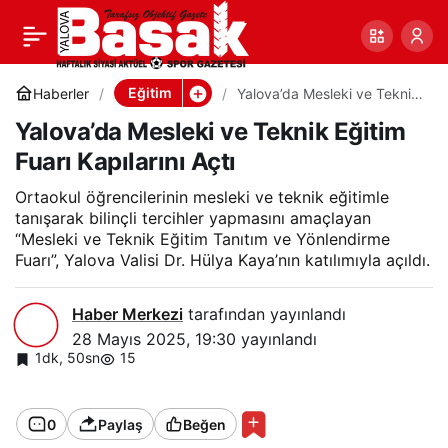
Yalova’da Mesleki ve
0
Paylaş
Teknik Eğitim Fuarı
Eğitim
Haberler
Yalova’da Mesleki ve Teknik
Eğitim Fuarı Kapılarını Açtı
Yalova’da Mesleki ve Teknik Eğitim
Kapılarını Açtı
Fuarı Kapılarını Açtı
Ortaokul öğrencilerinin mesleki ve teknik eğitimle
tanışarak bilinçli tercihler yapmasını amaçlayan
“Mesleki ve Teknik Eğitim Tanıtım ve Yönlendirme
Fuarı”, Yalova Valisi Dr. Hülya Kaya’nın katılımıyla açıldı.
Haber Merkezi
tarafından yayınlandı
28 Mayıs 2025, 19:30
yayınlandı
1dk, 50sn
15
0
Paylaş
Beğen