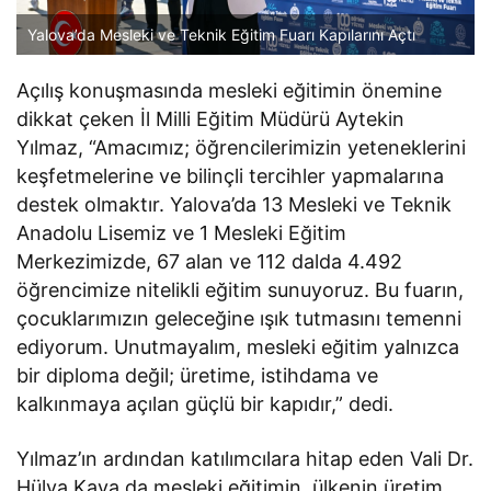
Yalova’da Mesleki ve Teknik Eğitim Fuarı Kapılarını Açtı
Açılış konuşmasında mesleki eğitimin önemine
dikkat çeken İl Milli Eğitim Müdürü Aytekin
Yılmaz, “Amacımız; öğrencilerimizin yeteneklerini
keşfetmelerine ve bilinçli tercihler yapmalarına
destek olmaktır. Yalova’da 13 Mesleki ve Teknik
Anadolu Lisemiz ve 1 Mesleki Eğitim
Merkezimizde, 67 alan ve 112 dalda 4.492
öğrencimize nitelikli eğitim sunuyoruz. Bu fuarın,
çocuklarımızın geleceğine ışık tutmasını temenni
ediyorum. Unutmayalım, mesleki eğitim yalnızca
bir diploma değil; üretime, istihdama ve
kalkınmaya açılan güçlü bir kapıdır,” dedi.
Yılmaz’ın ardından katılımcılara hitap eden Vali Dr.
Hülya Kaya da mesleki eğitimin, ülkenin üretim