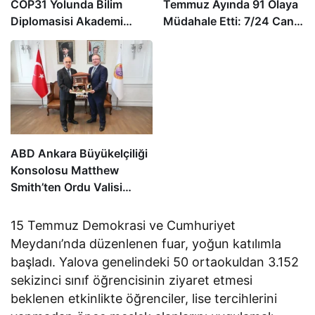
COP31 Yolunda Bilim
Temmuz Ayında 91 Olaya
Diplomasisi Akademi
Müdahale Etti: 7/24 Can
Lansmanında Yerini Aldı
ve Mal Güvenliği İçin
Görev Başında
ABD Ankara Büyükelçiliği
Konsolosu Matthew
Smith’ten Ordu Valisi
Muammer Erol’a Ziyaret
15 Temmuz Demokrasi ve Cumhuriyet
Meydanı’nda düzenlenen fuar, yoğun katılımla
başladı. Yalova genelindeki 50 ortaokuldan 3.152
sekizinci sınıf öğrencisinin ziyaret etmesi
beklenen etkinlikte öğrenciler, lise tercihlerini