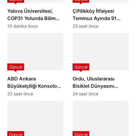
Yalova Üniversitesi,
Çiftlikköy İtfaiyesi
COP31 Yolunda Bilim
Temmuz Ayında 91
Diplomasisi Akademi
Olaya Müdahale Etti:
10 dakika önce
23 saat önce
Lansmanında Yerini Aldı
7/24 Can ve Mal
Güvenliği İçin Görev
Başında
Güncel
Güncel
ABD Ankara
Ordu, Uluslararası
Büyükelçiliği Konsolosu
Bisiklet Dünyasını
Matthew Smith’ten
Ağırlamaya
23 saat önce
24 saat önce
Ordu Valisi Muammer
Hazırlanıyor: 32
Erol’a Ziyaret
Ülkeden 24 Profesyonel
Takım Karadeniz’de
Pedal Çevirecek
Güncel
Güncel