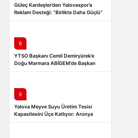
Güleç Kardeşler’den Yalovaspor’a
Reklam Desteği: “Birlikte Daha Güçlü”
Mesajı
8
YTSO Başkanı Cemil Demiryürek’e
Doğu Marmara ABİGEM’de Başkan
Yardımcılığı Görevi
9
Yalova Meyve Suyu Üretim Tesisi
Kapasitesini Üçe Katlıyor: Aronya
Üreticisine Büyük Destek