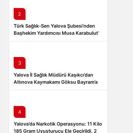
Sistem Modu
Sistem modunu seçin.
2
Türk Sağlık-Sen Yalova Şubesi’nden
Başhekim Yardımcısı Musa Karabulut’a
Hayırlı Olsun Ziyareti
3
Yalova İl Sağlık Müdürü Kaşıkcı’dan
Altınova Kaymakamı Göksu Bayram’a
Hayırlı Olsun Ziyareti
4
Yalova’da Narkotik Operasyonu: 11 Kilo
185 Gram Uyuşturucu Ele Geçirildi, 2