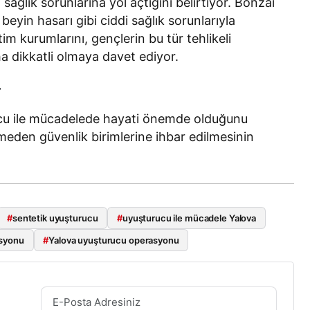
 sağlık sorunlarına yol açtığını belirtiyor. Bonzai
 beyin hasarı gibi ciddi sağlık sorunlarıyla
itim kurumlarını, gençlerin bu tür tehlikeli
dikkatli olmaya davet ediyor.
r
rucu ile mücadelede hayati önemde olduğunu
kmeden güvenlik birimlerine ihbar edilmesinin
#
sentetik uyuşturucu
#
uyuşturucu ile mücadele Yalova
asyonu
#
Yalova uyuşturucu operasyonu