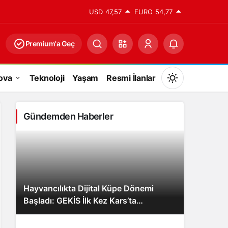
USD
47,57
EURO
54,77
Premium'a Geç
ova
Teknoloji
Yaşam
Resmi İlanlar
Mod
değiştir
Gündemden Haberler
Gündüz Modu
Gündüz modunu seçin.
Hayvancılıkta Dijital Küpe Dönemi
Gece Modu
Başladı: GEKİS İlk Kez Kars’ta
Gece modunu seçin.
Uygulanıyor