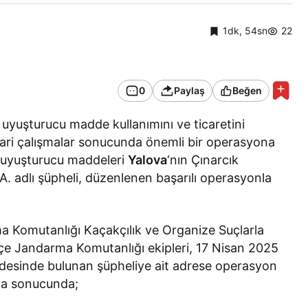
1dk, 54sn
22
0
Paylaş
Beğen
 uyuşturucu madde kullanımını ve ticaretini
hbari çalışmalar sonucunda önemli bir operasyona
ği uyuşturucu maddeleri
Yalova
‘nın Çınarcık
.A. adlı şüpheli, düzenlenen başarılı operasyonla
rma Komutanlığı Kaçakçılık ve Organize Suçlarla
çe Jandarma Komutanlığı ekipleri, 17 Nisan 2025
eldesinde bulunan şüpheliye ait adrese operasyon
ama sonucunda;