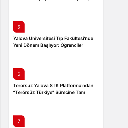
Şüpheli Tutuklandı
5
Yalova Üniversitesi Tıp Fakültesi’nde
Yeni Dönem Başlıyor: Öğrenciler
Eğitimlerine Yalova’da Başlayacak
6
Terörsüz Yalova STK Platformu’ndan
“Terörsüz Türkiye” Sürecine Tam
Destek
7