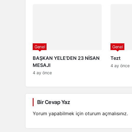
ve 2050 
Yatırıldı
Genel
Genel
BAŞKAN YELE’DEN 23 NİSAN
Tezt
MESAJI
4 ay önce
4 ay önce
Bir Cevap Yaz
Yorum yapabilmek için
oturum açmalısınız
.