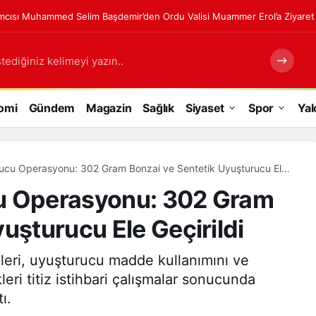
cısı Muhammed Selim Başdemir’den Ordu Valisi Muammer Erol’a Ziyaret
tediğiniz kelimeyi yazın..
omi
Gündem
Magazin
Sağlık
Siyaset
Spor
Yal
rucu Operasyonu: 302 Gram Bonzai ve Sentetik Uyuşturucu Ele
u Operasyonu: 302 Gram
uşturucu Ele Geçirildi
leri, uyuşturucu madde kullanımını ve
eri titiz istihbari çalışmalar sonucunda
ı.