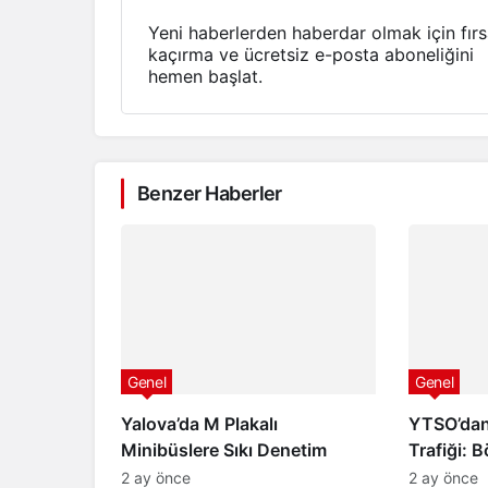
Yeni haberlerden haberdar olmak için fırs
kaçırma ve ücretsiz e-posta aboneliğini
hemen başlat.
Benzer Haberler
Genel
Genel
Yalova’da M Plakalı
YTSO’dan
Minibüslere Sıkı Denetim
Trafiği: B
Festivali
2 ay önce
2 ay önce