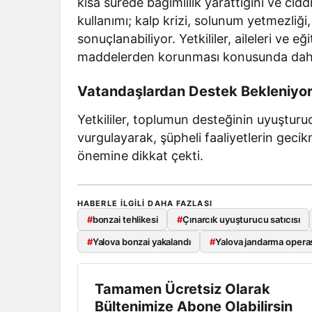
kısa sürede bağımlılık yarattığını ve ciddi
kullanımı; kalp krizi, solunum yetmezliği,
sonuçlanabiliyor. Yetkililer, aileleri ve eğ
maddelerden korunması konusunda daha 
Vatandaşlardan Destek Bekleniyo
Yetkililer, toplumun desteğinin uyuştu
vurgulayarak, şüpheli faaliyetlerin geci
önemine dikkat çekti.
HABERLE ILGILI DAHA FAZLASI
#
bonzai tehlikesi
#
Çınarcık uyuşturucu satıcısı
#
Yalova bonzai yakalandı
#
Yalova jandarma oper
Tamamen Ücretsiz Olarak
Bültenimize Abone Olabilirsin