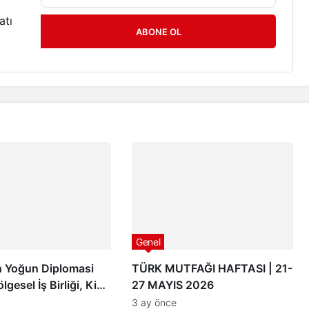
atı
ABONE OL
Genel
 Yoğun Diplomasi
TÜRK MUTFAĞI HAFTASI | 21-
ölgesel İş Birliği, Kivi
27 MAYIS 2026
, Sektörel Buluşmalar
3 ay önce