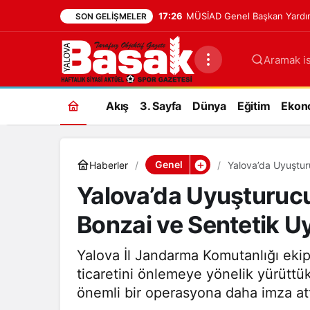
17:26
MÜSİAD Genel Başkan Yardım
SON GELIŞMELER
Aramak is
Akış
3. Sayfa
Dünya
Eğitim
Ekon
Genel
Haberler
Yalova’da Uyuştu
Geçirildi
Yalova’da Uyuşturuc
Bonzai ve Sentetik Uy
Yalova İl Jandarma Komutanlığı ekip
ticaretini önlemeye yönelik yürüttükl
önemli bir operasyona daha imza att