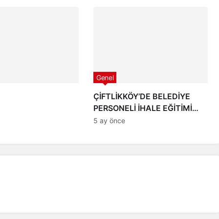
Vizyonu Masaya
Genel
ÇİFTLİKKÖY’DE BELEDİYE
PERSONELİ İHALE EĞİTİMİ
ALDI
5 ay önce