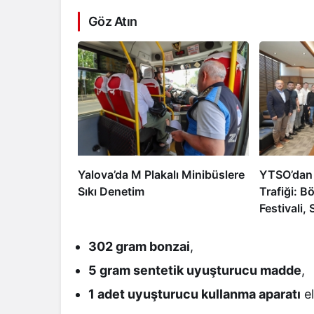
Göz Atın
Yalova’da M Plakalı Minibüslere
YTSO’dan
Sıkı Denetim
Trafiği: Bö
Festivali,
ve 2050 
Yatırıldı
302 gram bonzai
,
5 gram sentetik uyuşturucu madde
,
1 adet uyuşturucu kullanma aparatı
el