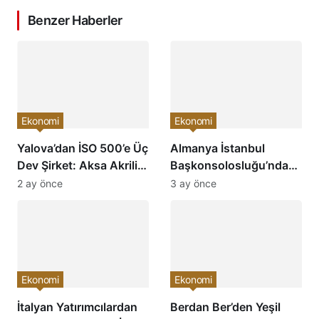
Benzer Haberler
Ekonomi
Ekonomi
Yalova’dan İSO 500’e Üç
Almanya İstanbul
Dev Şirket: Aksa Akrilik,
Başkonsolosluğu’ndan
Akkim ve Aksa Karbon
YTSO’ya Ziyaret:
2 ay önce
3 ay önce
Türkiye’nin En Büyükleri
Ekonomik İş Birliği ve
Arasında
Yatırım Fırsatları
Masaya Yatırıldı
Ekonomi
Ekonomi
İtalyan Yatırımcılardan
Berdan Ber’den Yeşil