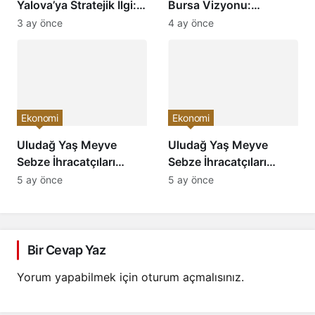
Yalova’ya Stratejik İlgi:
Bursa Vizyonu:
Katma Değerli Üretim
“Memleket İhracatla
3 ay önce
4 ay önce
İçin Kritik Görüşme
Kalkınır”
Ekonomi
Ekonomi
Uludağ Yaş Meyve
Uludağ Yaş Meyve
Sebze İhracatçıları
Sebze İhracatçıları
Birliği’nde Seçim
Birliği’nde Başkanlık
5 ay önce
5 ay önce
Gündemi: Berdan
Yarışı: Berdan Ber’den
Ber’den “Memleket
“Katılımcı ve Güçlü
İhracatla Kalkınır”
İhracat” Vizyonu
Vurgusu
Bir Cevap Yaz
Yorum yapabilmek için
oturum açmalısınız
.