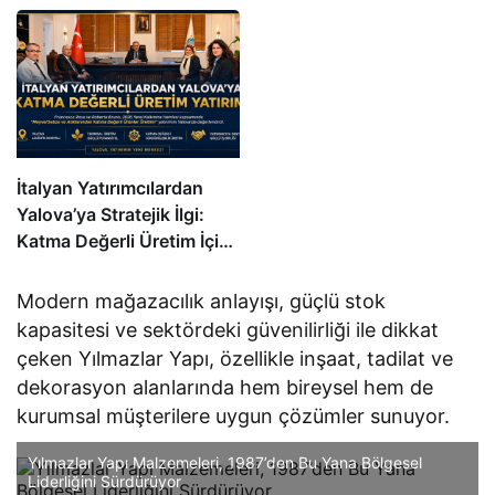
Türkiye’nin En Büyükleri
Ekonomik İş Birliği ve
Arasında
Yatırım Fırsatları Masaya
Yatırıldı
İtalyan Yatırımcılardan
Yalova’ya Stratejik İlgi:
Katma Değerli Üretim İçin
Kritik Görüşme
Modern mağazacılık anlayışı, güçlü stok
kapasitesi ve sektördeki güvenilirliği ile dikkat
çeken Yılmazlar Yapı, özellikle inşaat, tadilat ve
dekorasyon alanlarında hem bireysel hem de
kurumsal müşterilere uygun çözümler sunuyor.
Yılmazlar Yapı Malzemeleri, 1987’den Bu Yana Bölgesel
Liderliğini Sürdürüyor