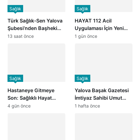
Sağlık
Sağlık
Türk Sağlık-Sen Yalova
HAYAT 112 Acil
Şubesi’nden Başhekim
Uygulaması İçin Yeni
Yardımcısı Musa
Kamu Spotu Yayında!
13 saat önce
1 gün önce
Karabulut’a Hayırlı
800 Bin İndirmeyi Aştı
Olsun Ziyareti
Sağlık
Sağlık
Hastaneye Gitmeye
Yalova Başak Gazetesi
Son: Sağlıklı Hayat
İmtiyaz Sahibi Umut
Merkezlerinde Uzaktan
Yılmaz’dan Başhekim
4 gün önce
1 hafta önce
Görüşme Dönemi
Dr. Öğr. Üyesi Seçkin
Başladı
Özcan’a Hayırlı Olsun
Ziyareti