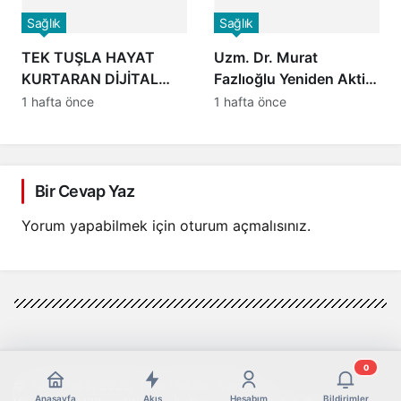
Sağlık
Sağlık
TEK TUŞLA HAYAT
Uzm. Dr. Murat
KURTARAN DİJİTAL
Fazlıoğlu Yeniden Aktif
DEVRİM: “HAYAT 112”
International Hospital
1 hafta önce
1 hafta önce
MOBİL UYGULAMASI
Yalova Hastanesi’nde
HİZMETTE
Göreve Başladı
Bir Cevap Yaz
Yorum yapabilmek için
oturum açmalısınız
.
0
© Telif Hakkı 2026, Tüm Hakları Saklıdır
Anasayfa
Akış
Hesabım
Bildirimler