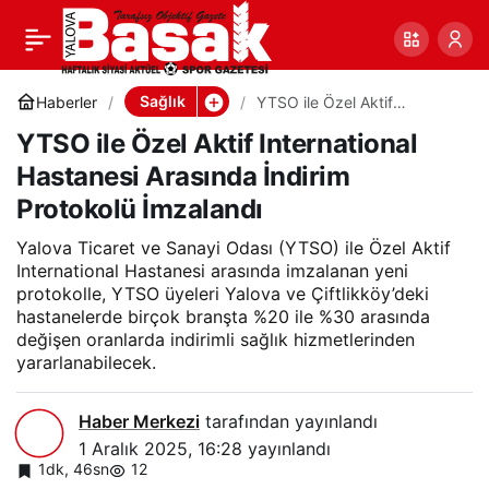
YTSO ile Özel Aktif
0
Paylaş
International Hastanesi
Sağlık
Haberler
YTSO ile Özel Aktif
International Hastanesi
YTSO ile Özel Aktif International
Arasında İndirim Protokolü
Arasında İndirim
İmzalandı
Hastanesi Arasında İndirim
Protokolü İmzalandı
Protokolü İmzalandı
Yalova Ticaret ve Sanayi Odası (YTSO) ile Özel Aktif
International Hastanesi arasında imzalanan yeni
protokolle, YTSO üyeleri Yalova ve Çiftlikköy’deki
hastanelerde birçok branşta %20 ile %30 arasında
değişen oranlarda indirimli sağlık hizmetlerinden
yararlanabilecek.
Haber Merkezi
tarafından yayınlandı
1 Aralık 2025, 16:28
yayınlandı
1dk, 46sn
12