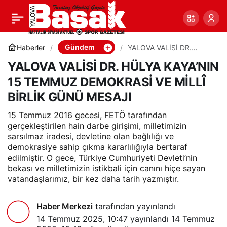
YALOVA VALİSİ DR.
0
Paylaş
HÜLYA KAYA’NIN 15
Gündem
Haberler
YALOVA VALİSİ DR.
HÜLYA KAYA’NIN 15
YALOVA VALİSİ DR. HÜLYA KAYA’NIN
TEMMUZ DEMOKRASİ VE
TEMMUZ DEMOKRASİ
MİLLÎ BİRLİK GÜNÜ
15 TEMMUZ DEMOKRASİ VE MİLLÎ
MESAJI
BİRLİK GÜNÜ MESAJI
VE MİLLÎ BİRLİK GÜNÜ
15 Temmuz 2016 gecesi, FETÖ tarafından
MESAJI
gerçekleştirilen hain darbe girişimi, milletimizin
sarsılmaz iradesi, devletine olan bağlılığı ve
demokrasiye sahip çıkma kararlılığıyla bertaraf
edilmiştir. O gece, Türkiye Cumhuriyeti Devleti’nin
bekası ve milletimizin istikbali için canını hiçe sayan
vatandaşlarımız, bir kez daha tarih yazmıştır.
Haber Merkezi
tarafından yayınlandı
14 Temmuz 2025, 10:47
yayınlandı
14 Temmuz