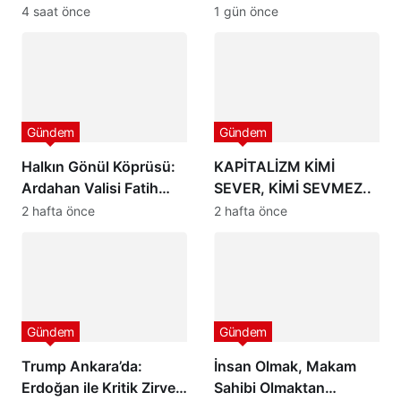
Bıraktığı İzle Ölçülür
Medyada Büyük Yankı
4 saat önce
1 gün önce
Uyandırdı
Gündem
Gündem
Halkın Gönül Köprüsü:
KAPİTALİZM KİMİ
Ardahan Valisi Fatih
SEVER, KİMİ SEVMEZ..
Mehmet Çiçekli
2 hafta önce
2 hafta önce
Gündem
Gündem
Trump Ankara’da:
İnsan Olmak, Makam
Erdoğan ile Kritik Zirve!
Sahibi Olmaktan