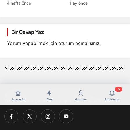
Türkiye-ABD
Üstündür..
4 hafta önce
1 ay önce
İlişkilerinde Yeni Dönem
Mesajı
Bir Cevap Yaz
Yorum yapabilmek için
oturum açmalısınız
.
0
© Telif Hakkı 2026, Tüm Hakları Saklıdır
Anasayfa
Akış
Hesabım
Bildirimler
Künye
Gizlilik politikası
İletişim
Sorumluluk Reddi