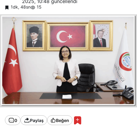
2025, 10:48
güncellendi
1dk, 48sn
15
0
Paylaş
Beğen