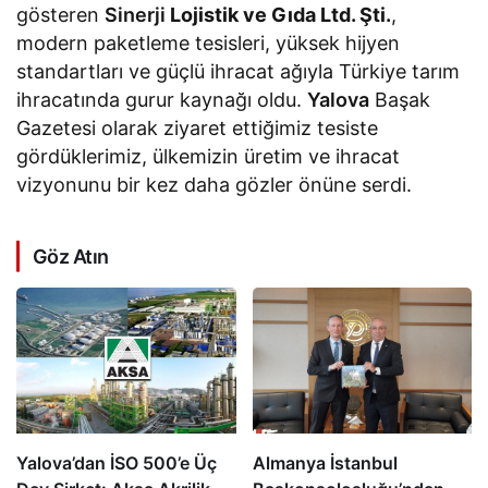
gösteren
Sinerji
Lojistik ve Gıda Ltd. Şti.
,
modern paketleme tesisleri, yüksek hijyen
standartları ve güçlü ihracat ağıyla Türkiye tarım
ihracatında gurur kaynağı oldu.
Yalova
Başak
Gazetesi olarak ziyaret ettiğimiz tesiste
gördüklerimiz, ülkemizin üretim ve ihracat
vizyonunu bir kez daha gözler önüne serdi.
Göz Atın
Yalova’dan İSO 500’e Üç
Almanya İstanbul