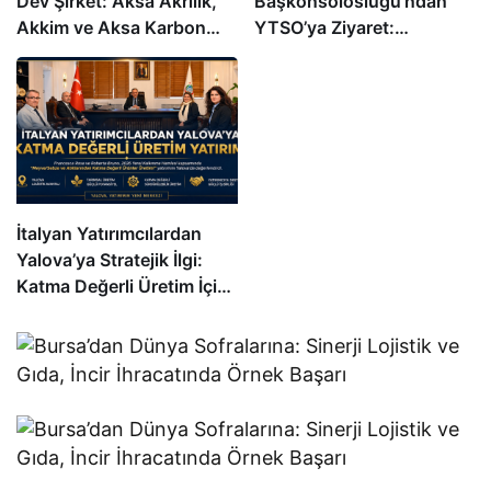
Dev Şirket: Aksa Akrilik,
Başkonsolosluğu’ndan
Akkim ve Aksa Karbon
YTSO’ya Ziyaret:
Türkiye’nin En Büyükleri
Ekonomik İş Birliği ve
Arasında
Yatırım Fırsatları Masaya
Yatırıldı
İtalyan Yatırımcılardan
Yalova’ya Stratejik İlgi:
Katma Değerli Üretim İçin
Kritik Görüşme