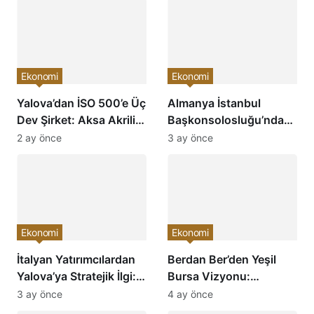
Ekonomi
Ekonomi
Yalova’dan İSO 500’e Üç
Almanya İstanbul
Dev Şirket: Aksa Akrilik,
Başkonsolosluğu’ndan
Akkim ve Aksa Karbon
YTSO’ya Ziyaret:
2 ay önce
3 ay önce
Türkiye’nin En Büyükleri
Ekonomik İş Birliği ve
Arasında
Yatırım Fırsatları
Masaya Yatırıldı
Ekonomi
Ekonomi
İtalyan Yatırımcılardan
Berdan Ber’den Yeşil
Yalova’ya Stratejik İlgi:
Bursa Vizyonu:
Katma Değerli Üretim
“Memleket İhracatla
3 ay önce
4 ay önce
İçin Kritik Görüşme
Kalkınır”