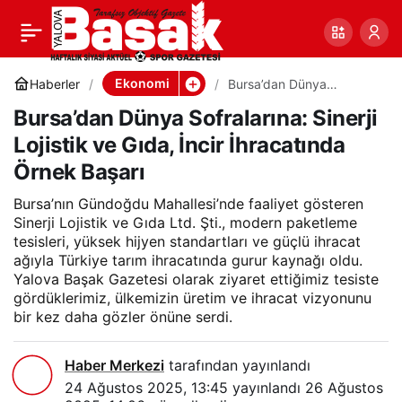
Bursa’dan Dünya
0
Paylaş
Sofralarına: Sinerji
Ekonomi
Haberler
Bursa’dan Dünya
Sofralarına: Sinerji Lojistik
Bursa’dan Dünya Sofralarına: Sinerji
ve Gıda, İncir İhracatında
Lojistik ve Gıda, İncir
Örnek Başarı
Lojistik ve Gıda, İncir İhracatında
Örnek Başarı
İhracatında Örnek Başarı
Bursa’nın Gündoğdu Mahallesi’nde faaliyet gösteren
Sinerji Lojistik ve Gıda Ltd. Şti., modern paketleme
tesisleri, yüksek hijyen standartları ve güçlü ihracat
ağıyla Türkiye tarım ihracatında gurur kaynağı oldu.
Yalova Başak Gazetesi olarak ziyaret ettiğimiz tesiste
gördüklerimiz, ülkemizin üretim ve ihracat vizyonunu
bir kez daha gözler önüne serdi.
Haber Merkezi
tarafından yayınlandı
24 Ağustos 2025, 13:45
yayınlandı
26 Ağustos