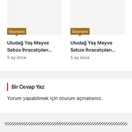
Ekonomi
Ekonomi
Uludağ Yaş Meyve
Uludağ Yaş Meyve
Sebze İhracatçıları
Sebze İhracatçıları
Birliği’nde Seçim
Birliği’nde Başkanlık
5 ay önce
5 ay önce
Gündemi: Berdan
Yarışı: Berdan Ber’den
Ber’den “Memleket
“Katılımcı ve Güçlü
İhracatla Kalkınır”
İhracat” Vizyonu
Vurgusu
Bir Cevap Yaz
Yorum yapabilmek için
oturum açmalısınız
.