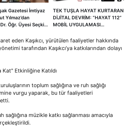
şak Gazetesi İmtiyaz
TEK TUŞLA HAYAT KURTARAN
ut Yılmaz’dan
DİJİTAL DEVRİM: “HAYAT 112”
Dr. Öğr. Üyesi Seçkin
MOBİL UYGULAMASI
yırlı Olsun Ziyareti
HİZMETTE
yaret eden Kaşıkcı, yürütülen faaliyetler hakkında
netimi tarafından Kaşıkcı’ya katkılarından dolayı
kuruluşlarının toplum sağlığına ve ruh sağlığı
mine vurgu yaparak, bu tür faaliyetleri
tti.
ruh sağlığına müzikle katkı sağlanması amacıyla
rçekleştirildi.