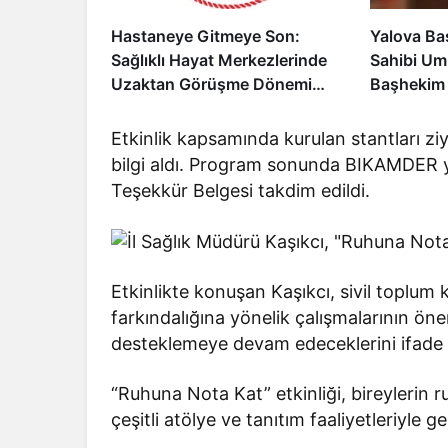
Hastaneye Gitmeye Son:
Yalova Ba
Sağlıklı Hayat Merkezlerinde
Sahibi Um
Uzaktan Görüşme Dönemi
Başhekim 
Başladı
Özcan’a Ha
Etkinlik kapsamında kurulan stantları zi
bilgi aldı. Program sonunda BIKAMDER yö
Teşekkür Belgesi takdim edildi.
Etkinlikte konuşan Kaşıkcı, sivil toplum 
farkındalığına yönelik çalışmalarının öne
desteklemeye devam edeceklerini ifade e
“Ruhuna Nota Kat” etkinliği, bireylerin 
çeşitli atölye ve tanıtım faaliyetleriyle ge