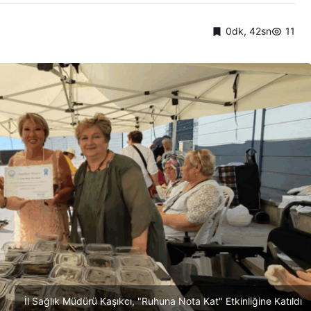
0dk, 42sn
11
İl Sağlık Müdürü Kaşıkcı, "Ruhuna Nota Kat" Etkinliğine Katıldı