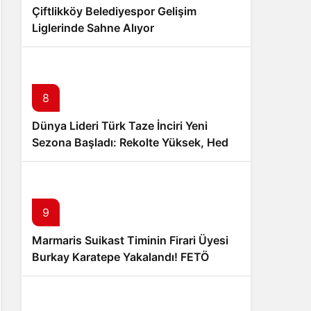
Çiftlikköy Belediyespor Gelişim
Liglerinde Sahne Alıyor
8
Dünya Lideri Türk Taze İnciri Yeni
Sezona Başladı: Rekolte Yüksek, Hedef
100 Milyon Dolar İhracat
9
Marmaris Suikast Timinin Firari Üyesi
Burkay Karatepe Yakalandı! FETÖ
Şüphelisi Adliyeye Sevk Edildi