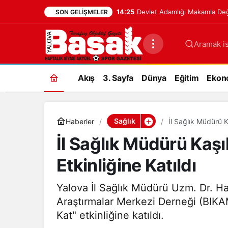
14:25
Devlet Adamlığı Makamla Değil
SON GELIŞMELER
Aramak is
Akış
3. Sayfa
Dünya
Eğitim
Ekon
Sağlık
Haberler
İl Sağlık Müdürü K
İl Sağlık Müdürü Kaşı
Etkinliğine Katıldı
Yalova İl Sağlık Müdürü Uzm. Dr. H
Araştırmalar Merkezi Derneği (BIK
Kat" etkinliğine katıldı.