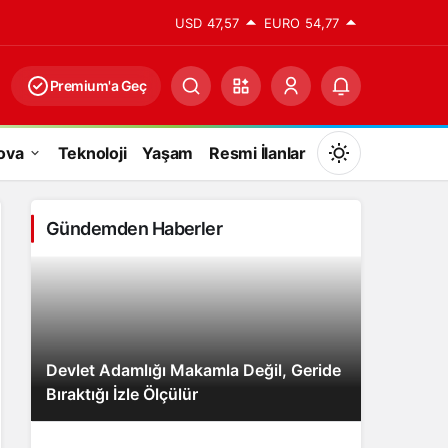
USD
47,57
EURO
54,77
Premium'a Geç
ova
Teknoloji
Yaşam
Resmi İlanlar
Mod
değiştir
Gündemden Haberler
Gündüz Modu
Gündüz modunu seçin.
Devlet Adamlığı Makamla Değil, Geride
Gece Modu
Bıraktığı İzle Ölçülür
Gece modunu seçin.