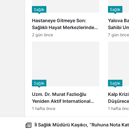
Sağlık
Sağlık
Hastaneye Gitmeye Son:
Yalova Ba
Sağlıklı Hayat Merkezlerinde
Sahibi U
Uzaktan Görüşme Dönemi
Başhekim 
2 gün önce
7 gün önce
Başladı
Seçkin Öz
Ziyareti
Sağlık
Sağlık
Uzm. Dr. Murat Fazlıoğlu
Kalp Kriz
Yeniden Aktif International
Düşürecek
Hospital Yalova Hastanesi’nde
Dünyada B
1 hafta önce
1 hafta ön
Göreve Başladı
MikroRNA
Geliştirild
İl Sağlık Müdürü Kaşıkcı, “Ruhuna Nota Kat” 