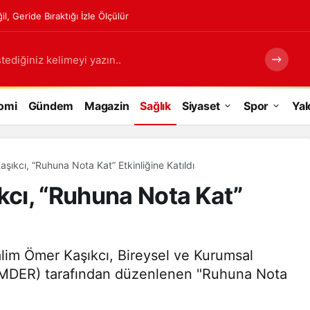
, Geride Bıraktığı İzle Ölçülür
tediğiniz kelimeyi yazın..
omi
Gündem
Magazin
Sağlık
Siyaset
Spor
Yal
aşıkcı, “Ruhuna Nota Kat” Etkinliğine Katıldı
kcı, “Ruhuna Nota Kat”
alim Ömer Kaşıkcı, Bireysel ve Kurumsal
AMDER) tarafından düzenlenen "Ruhuna Nota