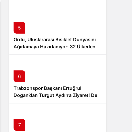
Muammer Erol’a Ziyaret
5
Ordu, Uluslararası Bisiklet Dünyasını
Ağırlamaya Hazırlanıyor: 32 Ülkeden
24 Profesyonel Takım Karadeniz’de
Pedal Çevirecek
6
Trabzonspor Başkanı Ertuğrul
Doğan’dan Turgut Aydın’a Ziyaret! Dev
İş Birliği Sinyali Mi?
7