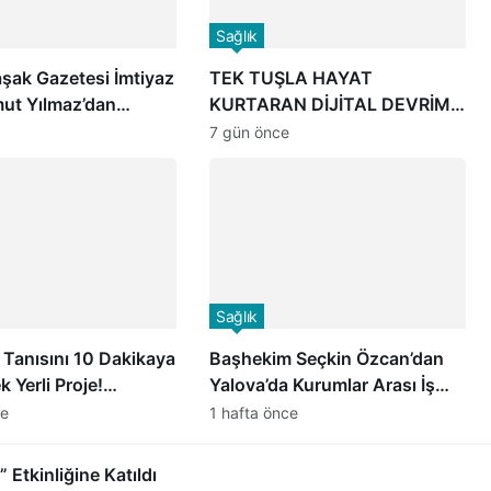
Sağlık
şak Gazetesi İmtiyaz
TEK TUŞLA HAYAT
mut Yılmaz’dan
KURTARAN DİJİTAL DEVRİM:
Dr. Öğr. Üyesi
“HAYAT 112” MOBİL
7 gün önce
can’a Hayırlı Olsun
UYGULAMASI HİZMETTE
Sağlık
i Tanısını 10 Dakikaya
Başhekim Seçkin Özcan’dan
 Yerli Proje!
Yalova’da Kurumlar Arası İş
ir İlk Olacak
Birliği Ziyaretleri
ce
1 hafta önce
 Tabanlı Biyosensör
i
Etkinliğine Katıldı