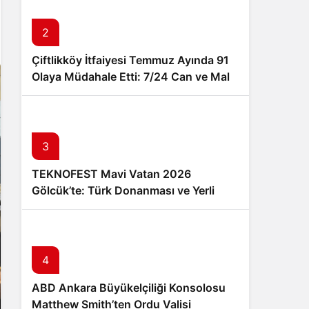
Sistem Modu
Sistem modunu seçin.
2
Çiftlikköy İtfaiyesi Temmuz Ayında 91
Olaya Müdahale Etti: 7/24 Can ve Mal
Güvenliği İçin Görev Başında
3
TEKNOFEST Mavi Vatan 2026
Gölcük’te: Türk Donanması ve Yerli
Teknoloji 20-23 Ağustos’ta Buluşuyor
4
ABD Ankara Büyükelçiliği Konsolosu
Matthew Smith’ten Ordu Valisi