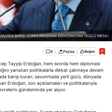
, MASADA BARIŞ: CUMHURBAŞKANI ERDOĞAN'DAN GÜÇLÜ MESAJ
0
Paylaş
Beğen
ep Tayyip Erdoğan, hem sınırda hem diplomasi
lığını yansıtan politikalarla dikkat çekmeye devam
sada barışı kuran; savunmada yerli gücü, dünyada
nan Erdoğan, son açıklamaları ve politikalarıyla
vrelerin gündeminde yer alıyor.