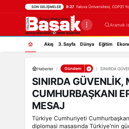
9:27
Yalova Üniversitesi, COP31 Yo
SON GELIŞMELER
Aramak is
Akış
3. Sayfa
Dünya
Eğitim
Ekon
Gündem
Haberler
SINIRDA GÜVE
GÜÇLÜ MESAJ
SINIRDA GÜVENLİK,
CUMHURBAŞKANI E
MESAJ
Türkiye Cumhuriyeti Cumhurbaşkan
diplomasi masasında Türkiye’nin gücü