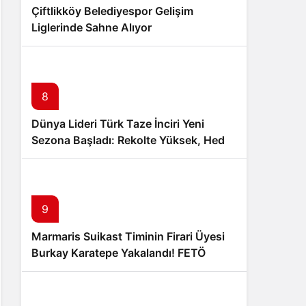
Çiftlikköy Belediyespor Gelişim
Liglerinde Sahne Alıyor
8
Dünya Lideri Türk Taze İnciri Yeni
Sezona Başladı: Rekolte Yüksek, Hedef
100 Milyon Dolar İhracat
9
Marmaris Suikast Timinin Firari Üyesi
Burkay Karatepe Yakalandı! FETÖ
Şüphelisi Adliyeye Sevk Edildi