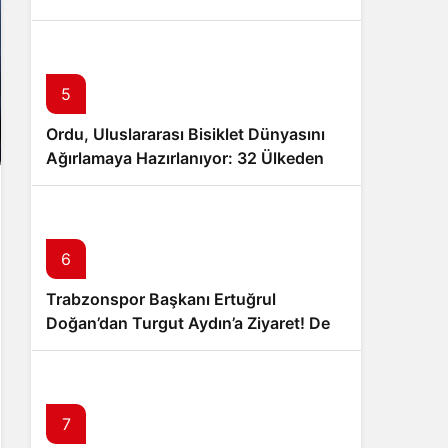
Muammer Erol’a Ziyaret
5
Ordu, Uluslararası Bisiklet Dünyasını
Ağırlamaya Hazırlanıyor: 32 Ülkeden
24 Profesyonel Takım Karadeniz’de
Pedal Çevirecek
6
Trabzonspor Başkanı Ertuğrul
Doğan’dan Turgut Aydın’a Ziyaret! Dev
İş Birliği Sinyali Mi?
7