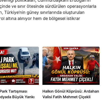
güvenliği politikaları, Cumhurbaşkanı Erdoğan’ın
t içinde ve sınır ötesinde sürdürülen operasyonlarla
n, Türkiye’nin güney sınırlarında oluşturulan
l altına alınıyor hem de bölgesel istikrar
Park Tartışması
Halkın Gönül Köprüsü: Ardahan
dyada Büyük Yankı
Valisi Fatih Mehmet Çiçekli