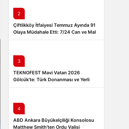
Sistem Modu
Sistem modunu seçin.
2
Çiftlikköy İtfaiyesi Temmuz Ayında 91
Olaya Müdahale Etti: 7/24 Can ve Mal
Güvenliği İçin Görev Başında
3
TEKNOFEST Mavi Vatan 2026
Gölcük’te: Türk Donanması ve Yerli
Teknoloji 20-23 Ağustos’ta Buluşuyor
4
ABD Ankara Büyükelçiliği Konsolosu
Matthew Smith’ten Ordu Valisi