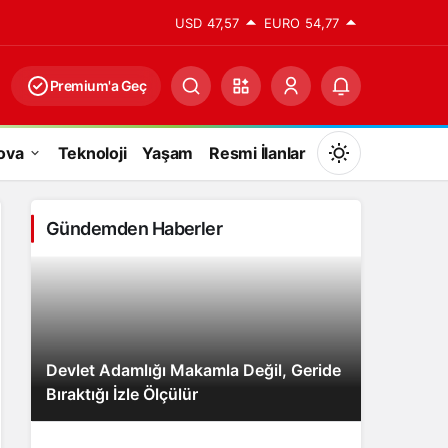
USD
47,57
EURO
54,77
Premium'a Geç
ova
Teknoloji
Yaşam
Resmi İlanlar
Mod
değiştir
Gündemden Haberler
Gündüz Modu
Gündüz modunu seçin.
Devlet Adamlığı Makamla Değil, Geride
Gece Modu
Bıraktığı İzle Ölçülür
Gece modunu seçin.