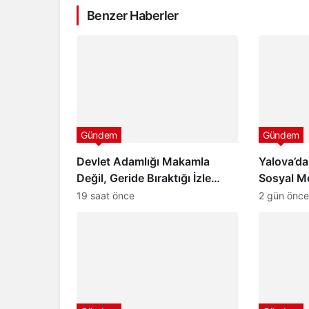
Benzer Haberler
Gündem
Gündem
Devlet Adamlığı Makamla
Yalova’da
Değil, Geride Bıraktığı İzle
Sosyal M
Ölçülür
Uyandırd
19 saat önce
2 gün önce