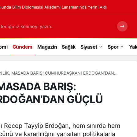
lunda Bilim Diplomasisi Akademi Lansmanında Yerini Aldı
tediğiniz kelimeyi yazın..
omi
Gündem
Magazin
Sağlık
Siyaset
Spor
Yal
NLİK, MASADA BARIŞ: CUMHURBAŞKANI ERDOĞAN’DAN
 MASADA BARIŞ:
RDOĞAN’DAN GÜÇLÜ
ı Recep Tayyip Erdoğan, hem sınırda hem
nü ve kararlılığını yansıtan politikalarla