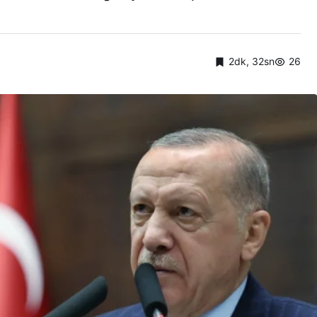
2dk, 32sn
26