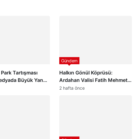
Gündem
 Park Tartışması
Halkın Gönül Köprüsü:
edyada Büyük Yankı
Ardahan Valisi Fatih Mehmet
ı
Çiçekli
2 hafta önce