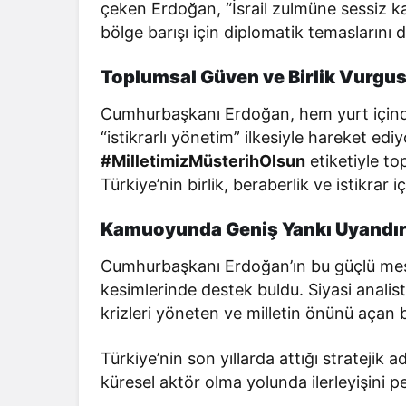
çeken Erdoğan, “İsrail zulmüne sessiz ka
bölge barışı için diplomatik temaslarını d
Toplumsal Güven ve Birlik Vurgu
Cumhurbaşkanı Erdoğan, hem yurt içinde 
“istikrarlı yönetim” ilkesiyle hareket edi
#MilletimizMüsterihOlsun
etiketiyle to
Türkiye’nin birlik, beraberlik ve istikra
Kamuoyunda Geniş Yankı Uyandır
Cumhurbaşkanı Erdoğan’ın bu güçlü mesa
kesimlerinde destek buldu. Siyasi analistl
krizleri yöneten ve milletin önünü açan b
Türkiye’nin son yıllarda attığı stratejik 
küresel aktör olma yolunda ilerleyişini pe