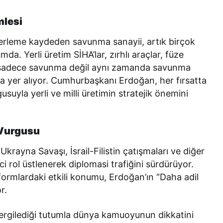
mlesi
ilerleme kaydeden savunma sanayii, artık birçok
da. Yerli üretim SİHA’lar, zırhlı araçlar, füze
e, sadece savunma değil aynı zamanda savunma
da yer alıyor. Cumhurbaşkanı Erdoğan, her fırsatta
yla yerli ve milli üretimin stratejik önemini
 Vurgusu
ayna Savaşı, İsrail-Filistin çatışmaları ve diğer
i rol üstlenerek diplomasi trafiğini sürdürüyor.
formlardaki etkili konumu, Erdoğan’ın “Daha adil
r.
ergilediği tutumla dünya kamuoyunun dikkatini