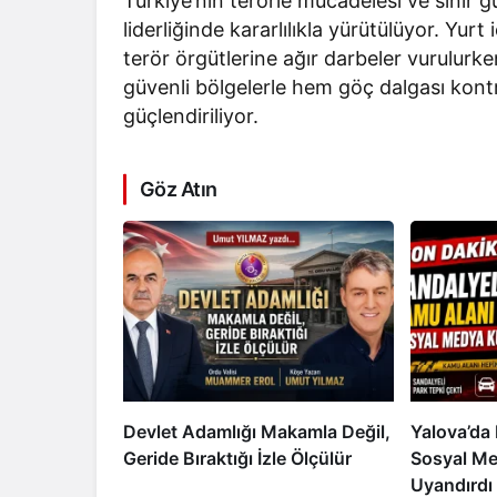
Türkiye’nin terörle mücadelesi ve sınır 
liderliğinde kararlılıkla yürütülüyor. Yur
terör örgütlerine ağır darbeler vurulurke
güvenli bölgelerle hem göç dalgası kontro
güçlendiriliyor.
Göz Atın
Devlet Adamlığı Makamla Değil,
Yalova’da 
Geride Bıraktığı İzle Ölçülür
Sosyal Me
Uyandırdı