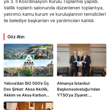
yılı 3. İl Koordinasyon Kurulu Toplantısı yapıldı.
Valilik toplantı salonunda düzenlenen toplantıya,
yatırımcı kamu kurum ve kuruluşlarının temsilcileri
ile belediye başkanları ve yardımcıları katıldı.
Göz Atın
Yalova’dan İSO 500’e Üç
Almanya İstanbul
Dev Şirket: Aksa Akrilik,
Başkonsolosluğu’ndan
Akkim ve Aksa Karbon
YTSO’ya Ziyaret:
Türkiye’nin En Büyükleri
Ekonomik İş Birliği ve
Arasında
Yatırım Fırsatları Masaya