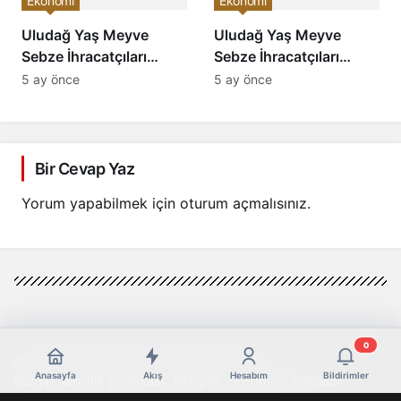
Ekonomi
Ekonomi
Uludağ Yaş Meyve
Uludağ Yaş Meyve
Sebze İhracatçıları
Sebze İhracatçıları
Birliği’nde Seçim
Birliği’nde Başkanlık
5 ay önce
5 ay önce
Gündemi: Berdan
Yarışı: Berdan Ber’den
Ber’den “Memleket
“Katılımcı ve Güçlü
İhracatla Kalkınır”
İhracat” Vizyonu
Vurgusu
Bir Cevap Yaz
Yorum yapabilmek için
oturum açmalısınız
.
0
© Telif Hakkı 2026, Tüm Hakları Saklıdır
Anasayfa
Akış
Hesabım
Bildirimler
Künye
Gizlilik politikası
İletişim
Sorumluluk Reddi