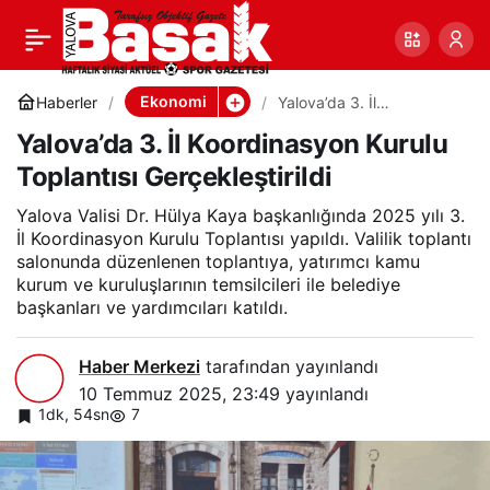
Yalova’da 3. İl
0
Paylaş
Koordinasyon Kurulu
Ekonomi
Haberler
Yalova’da 3. İl
Koordinasyon Kurulu
Yalova’da 3. İl Koordinasyon Kurulu
Toplantısı Gerçekleştirildi
Toplantısı Gerçekleştirildi
Toplantısı Gerçekleştirildi
Yalova Valisi Dr. Hülya Kaya başkanlığında 2025 yılı 3.
İl Koordinasyon Kurulu Toplantısı yapıldı. Valilik toplantı
salonunda düzenlenen toplantıya, yatırımcı kamu
kurum ve kuruluşlarının temsilcileri ile belediye
başkanları ve yardımcıları katıldı.
Haber Merkezi
tarafından yayınlandı
10 Temmuz 2025, 23:49
yayınlandı
1dk, 54sn
7