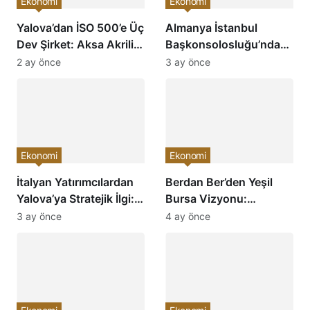
Ekonomi
Ekonomi
Yalova’dan İSO 500’e Üç
Almanya İstanbul
Dev Şirket: Aksa Akrilik,
Başkonsolosluğu’ndan
Akkim ve Aksa Karbon
YTSO’ya Ziyaret:
2 ay önce
3 ay önce
Türkiye’nin En Büyükleri
Ekonomik İş Birliği ve
Arasında
Yatırım Fırsatları
Masaya Yatırıldı
Ekonomi
Ekonomi
İtalyan Yatırımcılardan
Berdan Ber’den Yeşil
Yalova’ya Stratejik İlgi:
Bursa Vizyonu:
Katma Değerli Üretim
“Memleket İhracatla
3 ay önce
4 ay önce
İçin Kritik Görüşme
Kalkınır”