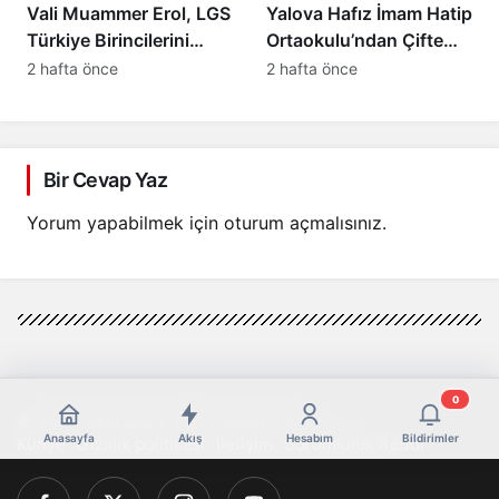
Vali Muammer Erol, LGS
Yalova Hafız İmam Hatip
Türkiye Birincilerini
Ortaokulu’ndan Çifte
Makamında Ağırladı
Türkiye Birinciliği! YKS
2 hafta önce
2 hafta önce
2026 ve LGS’de Büyük
Başarı
Bir Cevap Yaz
Yorum yapabilmek için
oturum açmalısınız
.
0
© Telif Hakkı 2026, Tüm Hakları Saklıdır
Anasayfa
Akış
Hesabım
Bildirimler
Künye
Gizlilik politikası
İletişim
Sorumluluk Reddi