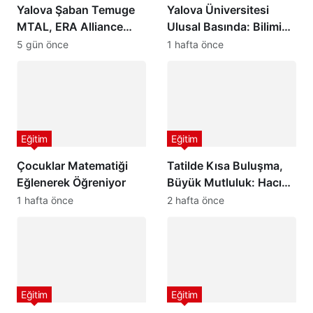
Yalova Şaban Temuge
Yalova Üniversitesi
MTAL, ERA Alliance
Ulusal Basında: Bilimin
Avrupa Eğitim Ağına
Işığında Geleceğe Güçlü
5 gün önce
1 hafta önce
Katıldı
Adımlar
Eğitim
Eğitim
Çocuklar Matematiği
Tatilde Kısa Buluşma,
Eğlenerek Öğreniyor
Büyük Mutluluk: Hacı
Ali Saruhan İlkokulu ve
1 hafta önce
2 hafta önce
Ortaokulu’ndan
Öğrencilere Anlamlı Yaz
Tatili Etkinliği
Eğitim
Eğitim