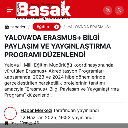
YALOVA’DA ERASMUS+
0
Paylaş
BİLGİ PAYLAŞIM VE
Eğitim
Haberler
YALOVA’DA ERASMUS+
BİLGİ PAYLAŞIM VE
YALOVA’DA ERASMUS+ BİLGİ
YAYGINLAŞTIRMA
YAYGINLAŞTIRMA
PROGRAMI DÜZENLENDİ
PAYLAŞIM VE YAYGINLAŞTIRMA
PROGRAMI DÜZENLENDİ
PROGRAMI DÜZENLENDİ
Yalova İl Milli Eğitim Müdürlüğü koordinasyonunda
yürütülen Erasmus+ Akreditasyon Programları
kapsamında, 2023 ve 2024 hibe dönemlerinde
gerçekleştirilen hareketlilik projelerinin tanıtımı
amacıyla “Erasmus+ Bilgi Paylaşım ve Yaygınlaştırma
Programı” düzenlendi.
Haber Merkezi
tarafından yayınlandı
12 Haziran 2025, 19:53
yayınlandı
1dk, 20sn
46