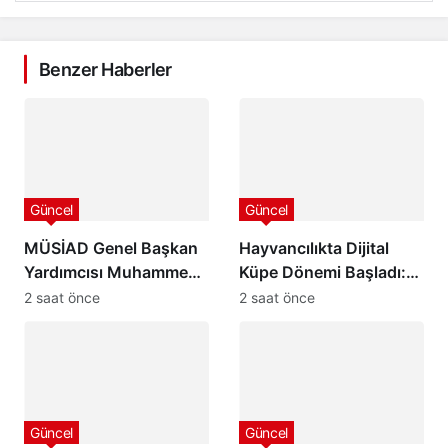
Benzer Haberler
Güncel
Güncel
MÜSİAD Genel Başkan
Hayvancılıkta Dijital
Yardımcısı Muhammed
Küpe Dönemi Başladı:
Selim Başdemir’den
GEKİS İlk Kez Kars’ta
2 saat önce
2 saat önce
Ordu Valisi Muammer
Uygulanıyor
Erol’a Ziyaret
Güncel
Güncel