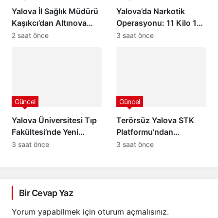
Yalova İl Sağlık Müdürü
Yalova’da Narkotik
Kaşıkcı’dan Altınova
Operasyonu: 11 Kilo 185
Kaymakamı Göksu
Gram Uyuşturucu Ele
2 saat önce
3 saat önce
Bayram’a Hayırlı Olsun
Geçirildi, 2 Şüpheli
Ziyareti
Tutuklandı
Güncel
Güncel
Yalova Üniversitesi Tıp
Terörsüz Yalova STK
Fakültesi’nde Yeni
Platformu’ndan
Dönem Başlıyor:
“Terörsüz Türkiye”
3 saat önce
3 saat önce
Öğrenciler Eğitimlerine
Sürecine Tam Destek
Yalova’da Başlayacak
Bir Cevap Yaz
Yorum yapabilmek için
oturum açmalısınız
.