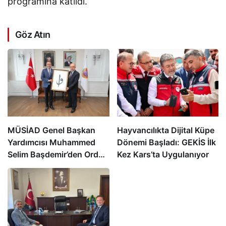
programına katıldı.
Göz Atın
MÜSİAD Genel Başkan
Hayvancılıkta Dijital Küpe
Yardımcısı Muhammed
Dönemi Başladı: GEKİS İlk
Selim Başdemir’den Ordu
Kez Kars’ta Uygulanıyor
Valisi Muammer Erol’a
Ziyaret