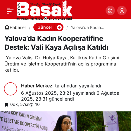
Yalova’da Kadın
0
Paylaş
Kooperatifine Destek:
Güncel
Haberler
Yalova’da Kadın
Kooperatifine Destek: Vali
Yalova’da Kadın Kooperatifine
Kaya Açılışa Katıldı
Vali Kaya Açılışa Katıldı
Destek: Vali Kaya Açılışa Katıldı
Yalova Valisi Dr. Hülya Kaya, Kurtköy Kadın Girişimi
Üretim ve İşletme Kooperatifi'nin açılış programına
katıldı.
Haber Merkezi
tarafından yayınlandı
6 Ağustos 2025, 23:21
yayınlandı
6 Ağustos
2025, 23:31
güncellendi
0dk, 57sn
10