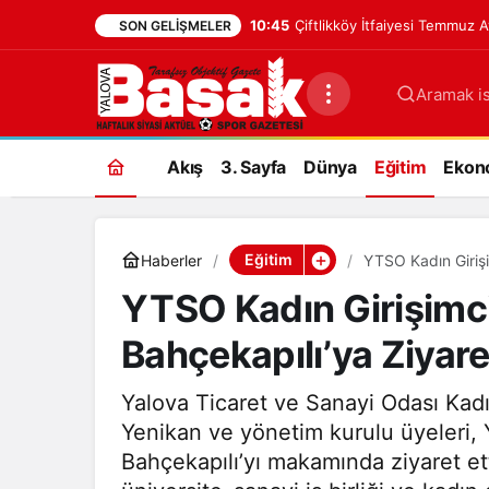
10:45
Çiftlikköy İtfaiyesi Temmuz 
SON GELIŞMELER
Aramak is
Akış
3. Sayfa
Dünya
Eğitim
Ekon
Eğitim
Haberler
YTSO Kadın Girişi
YTSO Kadın Girişimci
Bahçekapılı’ya Ziyare
Yalova Ticaret ve Sanayi Odası Kadı
Yenikan ve yönetim kurulu üyeleri, 
Bahçekapılı’yı makamında ziyaret ett