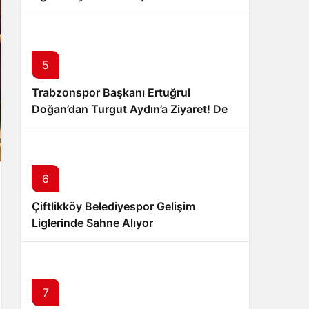
24 Profesyonel Takım Karadeniz’de
Pedal Çevirecek
5
Trabzonspor Başkanı Ertuğrul
Doğan’dan Turgut Aydın’a Ziyaret! Dev
İş Birliği Sinyali Mi?
6
Çiftlikköy Belediyespor Gelişim
Liglerinde Sahne Alıyor
7