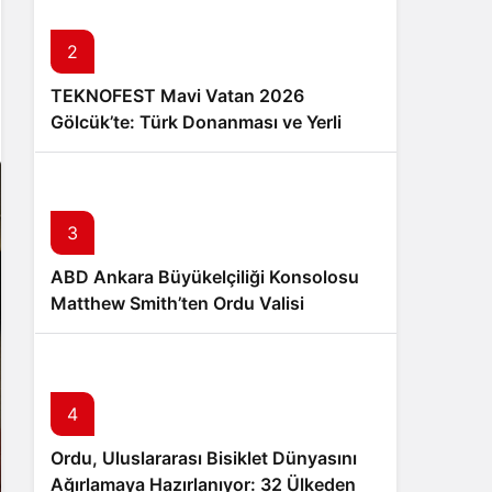
Sistem Modu
Sistem modunu seçin.
2
TEKNOFEST Mavi Vatan 2026
Gölcük’te: Türk Donanması ve Yerli
Teknoloji 20-23 Ağustos’ta Buluşuyor
3
ABD Ankara Büyükelçiliği Konsolosu
Matthew Smith’ten Ordu Valisi
Muammer Erol’a Ziyaret
4
Ordu, Uluslararası Bisiklet Dünyasını
Ağırlamaya Hazırlanıyor: 32 Ülkeden