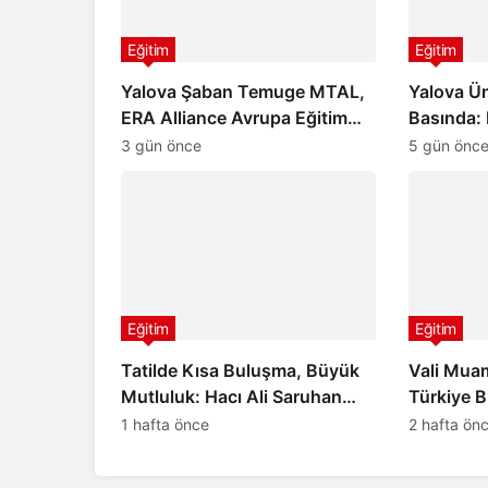
Eğitim
Eğitim
Yalova Şaban Temuge MTAL,
Yalova Ün
ERA Alliance Avrupa Eğitim
Basında: 
Ağına Katıldı
Geleceğe
3 gün önce
5 gün önc
Eğitim
Eğitim
Tatilde Kısa Buluşma, Büyük
Vali Mua
Mutluluk: Hacı Ali Saruhan
Türkiye Bi
İlkokulu ve Ortaokulu’ndan
Makamınd
1 hafta önce
2 hafta ön
Öğrencilere Anlamlı Yaz Tatili
Etkinliği