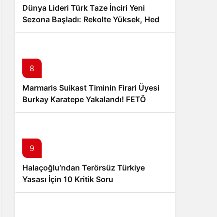
Dünya Lideri Türk Taze İnciri Yeni
Sezona Başladı: Rekolte Yüksek, Hedef
100 Milyon Dolar İhracat
8
Marmaris Suikast Timinin Firari Üyesi
Burkay Karatepe Yakalandı! FETÖ
Şüphelisi Adliyeye Sevk Edildi
9
Halaçoğlu’ndan Terörsüz Türkiye
Yasası İçin 10 Kritik Soru