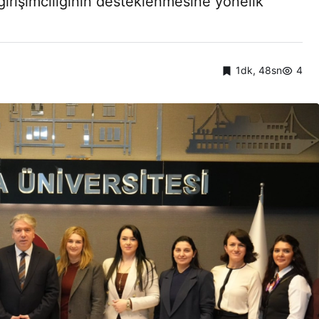
 girişimciliğinin desteklenmesine yönelik
1dk, 48sn
4