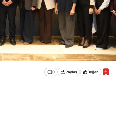
0
Paylaş
Beğen