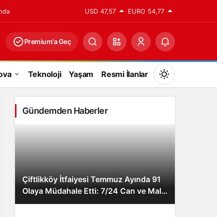
ında
USD
47,57
EURO
54,77
Premium'a Geç
ova
Teknoloji
Yaşam
Resmi İlanlar
Mod
değiştir
Gündemden Haberler
Gündüz Modu
Gündüz modunu seçin.
Çiftlikköy İtfaiyesi Temmuz Ayında 91
Gece Modu
Olaya Müdahale Etti: 7/24 Can ve Mal
Gece modunu seçin.
Güvenliği İçin Görev Başında