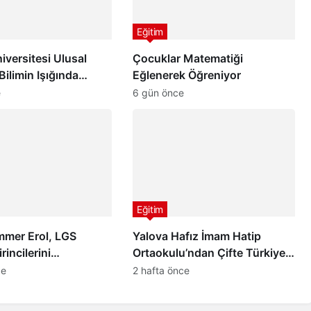
Eğitim
iversitesi Ulusal
Çocuklar Matematiği
Bilimin Işığında
Eğlenerek Öğreniyor
 Güçlü Adımlar
e
6 gün önce
Eğitim
mmer Erol, LGS
Yalova Hafız İmam Hatip
rincilerini
Ortaokulu’ndan Çifte Türkiye
a Ağırladı
Birinciliği! YKS 2026 ve LGS’de
ce
2 hafta önce
Büyük Başarı