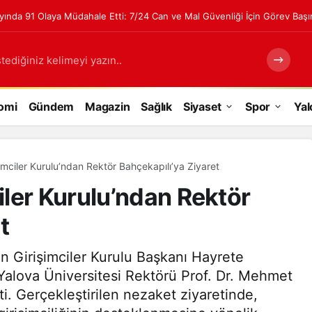
Ayında 91 Olaya Müdahale Etti: 7/24 Can ve Mal Güvenliği İçin Görev Baş
tediğiniz kelimeyi yazın..
omi
Gündem
Magazin
Sağlık
Siyaset
Spor
Yal
mciler Kurulu’ndan Rektör Bahçekapılı’ya Ziyaret
ler Kurulu’ndan Rektör
t
n Girişimciler Kurulu Başkanı Hayrete
Yalova Üniversitesi Rektörü Prof. Dr. Mehmet
i. Gerçekleştirilen nezaket ziyaretinde,