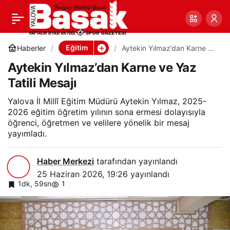
Aytekin Yılmaz’dan Karne
0
Paylaş
ve Yaz Tatili Mesajı
Eğitim
Haberler
Aytekin Yılmaz’dan Karne ve
Yaz Tatili Mesajı
Aytekin Yılmaz’dan Karne ve Yaz
Tatili Mesajı
Yalova İl Millî Eğitim Müdürü Aytekin Yılmaz, 2025-
2026 eğitim öğretim yılının sona ermesi dolayısıyla
öğrenci, öğretmen ve velilere yönelik bir mesaj
yayımladı.
Haber Merkezi
tarafından yayınlandı
25 Haziran 2026, 19:26
yayınlandı
1dk, 59sn
1