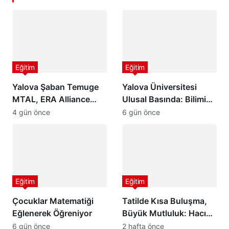
Eğitim
Eğitim
Yalova Şaban Temuge
Yalova Üniversitesi
MTAL, ERA Alliance
Ulusal Basında: Bilimin
Avrupa Eğitim Ağına
Işığında Geleceğe Güçlü
4 gün önce
6 gün önce
Katıldı
Adımlar
Eğitim
Eğitim
Çocuklar Matematiği
Tatilde Kısa Buluşma,
Eğlenerek Öğreniyor
Büyük Mutluluk: Hacı
Ali Saruhan İlkokulu ve
6 gün önce
2 hafta önce