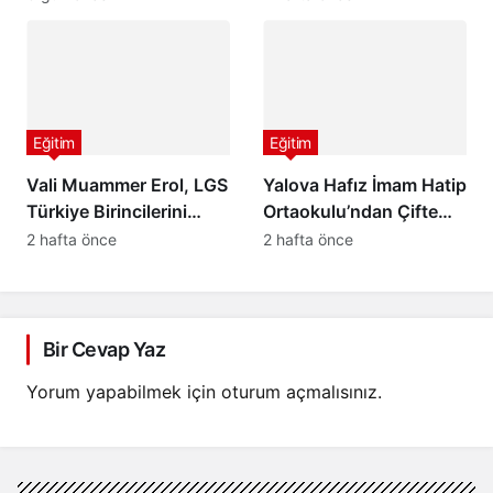
Ortaokulu’ndan
Öğrencilere Anlamlı Yaz
Tatili Etkinliği
Eğitim
Eğitim
Vali Muammer Erol, LGS
Yalova Hafız İmam Hatip
Türkiye Birincilerini
Ortaokulu’ndan Çifte
Makamında Ağırladı
Türkiye Birinciliği! YKS
2 hafta önce
2 hafta önce
2026 ve LGS’de Büyük
Başarı
Bir Cevap Yaz
Yorum yapabilmek için
oturum açmalısınız
.