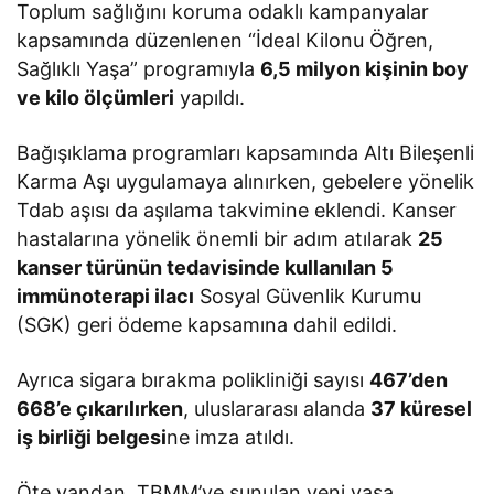
Toplum sağlığını koruma odaklı kampanyalar
kapsamında düzenlenen “İdeal Kilonu Öğren,
Sağlıklı Yaşa” programıyla
6,5 milyon kişinin boy
ve kilo ölçümleri
yapıldı.
Bağışıklama programları kapsamında Altı Bileşenli
Karma Aşı uygulamaya alınırken, gebelere yönelik
Tdab aşısı da aşılama takvimine eklendi. Kanser
hastalarına yönelik önemli bir adım atılarak
25
kanser türünün tedavisinde kullanılan 5
immünoterapi ilacı
Sosyal Güvenlik Kurumu
(SGK) geri ödeme kapsamına dahil edildi.
Ayrıca sigara bırakma polikliniği sayısı
467’den
668’e çıkarılırken
, uluslararası alanda
37 küresel
iş birliği belgesi
ne imza atıldı.
Öte yandan, TBMM’ye sunulan yeni yasa