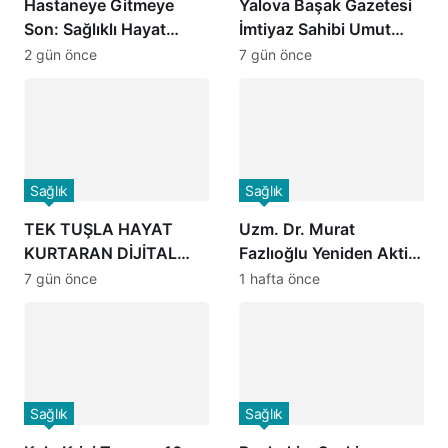
Hastaneye Gitmeye
Yalova Başak Gazetesi
Son: Sağlıklı Hayat
İmtiyaz Sahibi Umut
Merkezlerinde Uzaktan
Yılmaz’dan Başhekim
2 gün önce
7 gün önce
Görüşme Dönemi
Dr. Öğr. Üyesi Seçkin
Başladı
Özcan’a Hayırlı Olsun
Ziyareti
Sağlık
Sağlık
TEK TUŞLA HAYAT
Uzm. Dr. Murat
KURTARAN DİJİTAL
Fazlıoğlu Yeniden Aktif
DEVRİM: “HAYAT 112”
International Hospital
7 gün önce
1 hafta önce
MOBİL UYGULAMASI
Yalova Hastanesi’nde
HİZMETTE
Göreve Başladı
Sağlık
Sağlık