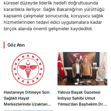
küresel düzeyde liderlik hedefi doğrultusunda
kararlılıkla ilerliyor. Sağlık Bakanlığı’nın yürüttüğü
kapsamlı çalışmalar sonucunda, koruyucu sağlık
hizmetlerinden tedavi edici uygulamalara kadar
birçok alanda önemli gelişmeler kaydedildi.
Göz Atın
Hastaneye Gitmeye Son:
Yalova Başak Gazetesi
Sağlıklı Hayat
İmtiyaz Sahibi Umut
Merkezlerinde Uzaktan
Yılmaz’dan Başhekim Dr.
Görüşme Dönemi Başladı
Öğr. Üyesi Seçkin Özcan’a