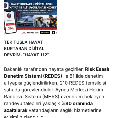
Hayırlı Olsun Ziyareti
TEK TUŞLA HAYAT
KURTARAN DİJİTAL
DEVRİM: “HAYAT 112”
MOBİL UYGULAMASI
HİZMETTE
Bakanlık tarafından hayata geçirilen
Risk Esaslı
Denetim Sistemi (REDES)
ile 81 ilde denetim
altyapısı güçlendirilirken, 210 REDES temsilcisi
sahada görevlendirildi. Ayrıca Merkezi Hekim
Randevu Sistemi (MHRS) üzerinden bekleyen
randevu talepleri yaklaşık
%80 oranında
azaltılarak
vatandaşların sağlık hizmetlerine
erişimi hızlandırıldı.