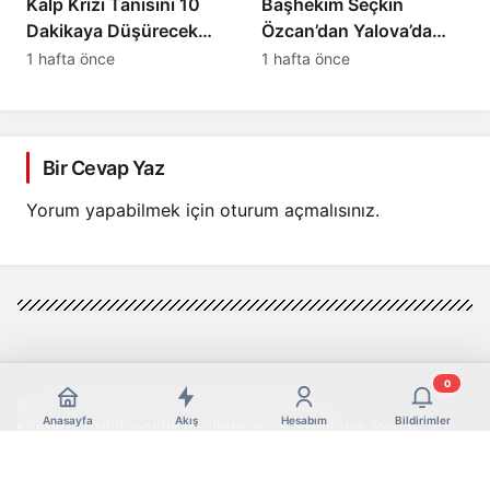
Kalp Krizi Tanısını 10
Başhekim Seçkin
Dakikaya Düşürecek
Özcan’dan Yalova’da
Yerli Proje! Dünyada Bir
Kurumlar Arası İş Birliği
1 hafta önce
1 hafta önce
İlk Olacak MikroRNA
Ziyaretleri
Tabanlı Biyosensör
Geliştirildi
Bir Cevap Yaz
Yorum yapabilmek için
oturum açmalısınız
.
0
© Telif Hakkı 2026, Tüm Hakları Saklıdır
Anasayfa
Akış
Hesabım
Bildirimler
Künye
Gizlilik politikası
İletişim
Sorumluluk Reddi