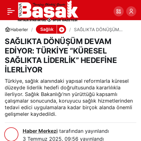
SAĞLIKTA DÖNÜŞÜM
0
Paylaş
DEVAM EDİYOR:
Sağlık
Haberler
SAĞLIKTA DÖNÜŞÜM
DEVAM EDİYOR: TÜRKİYE
SAĞLIKTA DÖNÜŞÜM DEVAM
“KÜRESEL SAĞLIKTA
TÜRKİYE “KÜRESEL
LİDERLİK” HEDEFİNE
EDİYOR: TÜRKİYE “KÜRESEL
İLERLİYOR
SAĞLIKTA LİDERLİK” HEDEFİNE
SAĞLIKTA LİDERLİK”
İLERLİYOR
HEDEFİNE İLERLİYOR
Türkiye, sağlık alanındaki yapısal reformlarla küresel
düzeyde liderlik hedefi doğrultusunda kararlılıkla
ilerliyor. Sağlık Bakanlığı’nın yürüttüğü kapsamlı
çalışmalar sonucunda, koruyucu sağlık hizmetlerinden
tedavi edici uygulamalara kadar birçok alanda önemli
gelişmeler kaydedildi.
Haber Merkezi
tarafından yayınlandı
3 Temmuz 2025, 09:56
yayınlandı