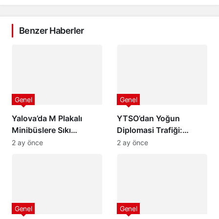
Benzer Haberler
Genel
Genel
Yalova’da M Plakalı
YTSO’dan Yoğun
Minibüslere Sıkı
Diplomasi Trafiği:
Denetim
Bölgesel İş Birliği, Kivi
2 ay önce
2 ay önce
Festivali, Sektörel
Buluşmalar ve 2050
Vizyonu Masaya
Yatırıldı
Genel
Genel