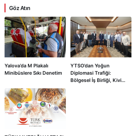
Göz Atın
Yalova’da M Plakalı
YTSO’dan Yoğun
Minibüslere Sıkı Denetim
Diplomasi Trafiği:
Bölgesel İş Birliği, Kivi
Festivali, Sektörel
Buluşmalar ve 2050
Vizyonu Masaya Yatırıldı