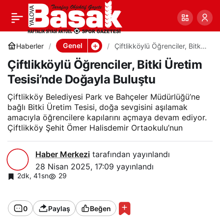
Çiftlikköylü Öğrenciler,
0
Paylaş
Bitki Üretim Tesisi’nde
Genel
Haberler
Çiftlikköylü Öğrenciler, Bitki
Üretim Tesisi’nde Doğayla
Çiftlikköylü Öğrenciler, Bitki Üretim
Buluştu
Doğayla Buluştu
Tesisi’nde Doğayla Buluştu
Çiftlikköy Belediyesi Park ve Bahçeler Müdürlüğü’ne
bağlı Bitki Üretim Tesisi, doğa sevgisini aşılamak
amacıyla öğrencilere kapılarını açmaya devam ediyor.
Çiftlikköy Şehit Ömer Halisdemir Ortaokulu’nun
Haber Merkezi
tarafından yayınlandı
28 Nisan 2025, 17:09
yayınlandı
2dk, 41sn
29
0
Paylaş
Beğen