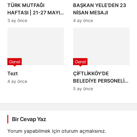
TÜRK MUTFAĞI
BAŞKAN YELE’DEN 23
HAFTASI | 21-27 MAYIS
NİSAN MESAJI
2026
3 ay önce
4 ay önce
Genel
Genel
Tezt
ÇİFTLİKKÖY’DE
BELEDİYE PERSONELİ
4 ay önce
İHALE EĞİTİMİ ALDI
5 ay önce
Bir Cevap Yaz
Yorum yapabilmek için
oturum açmalısınız
.