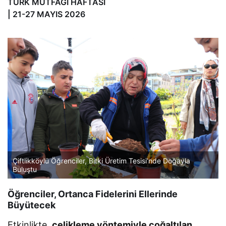
TÜRK MUTFAĞI HAFTASI
| 21-27 MAYIS 2026
Çiftlikköylü Öğrenciler, Bitki Üretim Tesisi’nde Doğayla
Buluştu
Öğrenciler, Ortanca Fidelerini Ellerinde
Büyütecek
Etkinlikte,
çelikleme yöntemiyle çoğaltılan