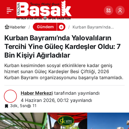
Kurban Bayramı’nda
0
Paylaş
Yalovalıların Tercihi Yine
Gündem
Haberler
Kurban Bayramı’nda
Yalovalıların Tercihi Yine
Kurban Bayramı’nda Yalovalıların
Güleç Kardeşler Oldu: 7
Güleç Kardeşler Oldu: 7
Bin Kişiyi Ağırladılar
Tercihi Yine Güleç Kardeşler Oldu: 7
Bin Kişiyi Ağırladılar
Bin Kişiyi Ağırladılar
Kurban kesiminden sosyal etkinliklere kadar geniş
hizmet sunan Güleç Kardeşler Besi Çiftliği, 2026
Kurban Bayramı organizasyonunu başarıyla tamamladı.
Haber Merkezi
tarafından yayınlandı
4 Haziran 2026, 00:12
yayınlandı
3dk, 5sn
11