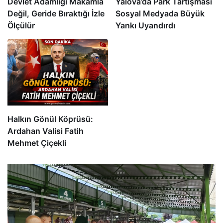
Devlet Adamlığı Makamla
Yalova’da Park Tartışması
Değil, Geride Bıraktığı İzle
Sosyal Medyada Büyük
Ölçülür
Yankı Uyandırdı
Halkın Gönül Köprüsü:
Ardahan Valisi Fatih
Mehmet Çiçekli