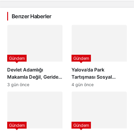
Benzer Haberler
Gündem
Gündem
Devlet Adamlığı
Yalova’da Park
Makamla Değil, Geride
Tartışması Sosyal
Bıraktığı İzle Ölçülür
Medyada Büyük Yankı
3 gün önce
4 gün önce
Uyandırdı
Gündem
Gündem