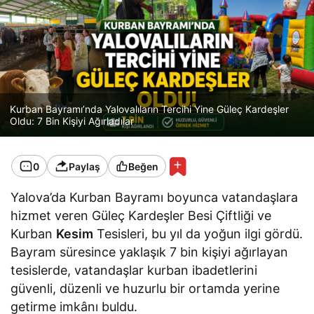
Kurban Bayramı’nda Yalovalıların Tercihi Yine Güleç Kardeşler
Oldu: 7 Bin Kişiyi Ağırladılar
0
Paylaş
Beğen
Yalova’da Kurban Bayramı boyunca vatandaşlara
hizmet veren Güleç Kardeşler Besi Çiftliği ve
Kurban
Kesim
Tesisleri, bu yıl da yoğun ilgi gördü.
Bayram süresince yaklaşık 7 bin kişiyi ağırlayan
tesislerde, vatandaşlar kurban ibadetlerini
güvenli, düzenli ve huzurlu bir ortamda yerine
getirme imkânı buldu.