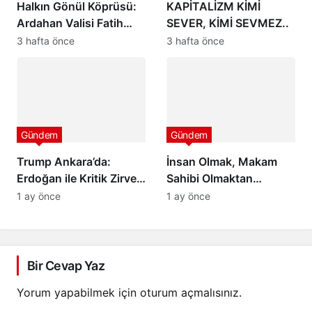
Halkın Gönül Köprüsü:
KAPİTALİZM KİMİ
Ardahan Valisi Fatih
SEVER, KİMİ SEVMEZ..
Mehmet Çiçekli
3 hafta önce
3 hafta önce
Gündem
Gündem
Trump Ankara’da:
İnsan Olmak, Makam
Erdoğan ile Kritik Zirve!
Sahibi Olmaktan
Türkiye-ABD
Üstündür..
1 ay önce
1 ay önce
İlişkilerinde Yeni Dönem
Mesajı
Bir Cevap Yaz
Yorum yapabilmek için
oturum açmalısınız
.